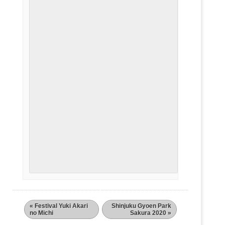
«
Festival Yuki Akari
Shinjuku Gyoen Park
no Michi
Sakura 2020
»