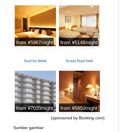
from ¥5967/night
from ¥5148/night
Quad Inn Yokote
Yuzawa Royal hotel
from ¥7020/night
from ¥5850/night
(sponsored by Booking.com)
Sumber gambar: