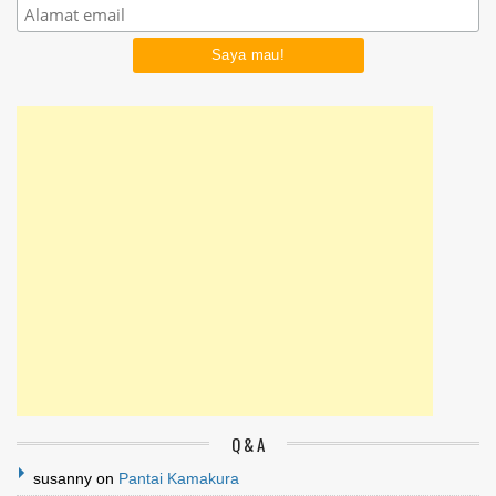
Q & A
susanny
on
Pantai Kamakura