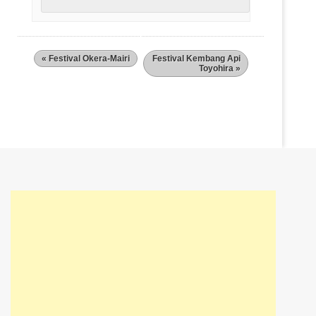
«
Festival Okera-Mairi
Festival Kembang Api
Toyohira
»