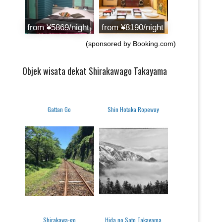
from ¥5869/night
from ¥8190/night
(sponsored by Booking.com)
Objek wisata dekat Shirakawago Takayama
Gattan Go
Shin Hotaka Ropeway
Shirakawa-go
Hida no Sato Takayama