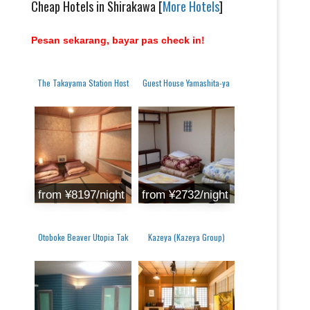
Cheap Hotels in Shirakawa [
More Hotels
]
Pesan sekarang, bayar pas check in!
The Takayama Station Host
Guest House Yamashita-ya
from ¥8197/night
from ¥2732/night
Otoboke Beaver Utopia Tak
Kazeya (Kazeya Group)