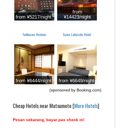
from
from ‎¥5217/night
‎¥14423/night
Tekkosen Honkan
Suwa Lakeside Hotel
from ‎¥6444/night
from ‎¥6649/night
(sponsored by Booking.com)
Cheap Hotels near Matsumoto [
More Hotels
]
Pesan sekarang, bayar pas check in!