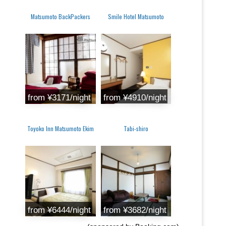
Matsumoto BackPackers
Smile Hotel Matsumoto
from ‎¥3171/night
from ‎¥4910/night
Toyoko Inn Matsumoto Ekim
Tabi-shiro
from ‎¥6444/night
from ‎¥3682/night