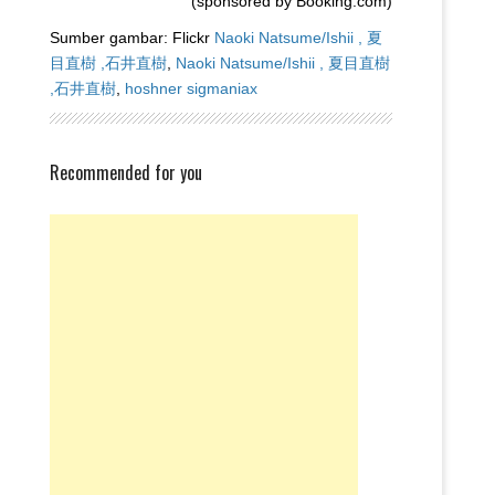
(sponsored by Booking.com)
Sumber gambar: Flickr
Naoki Natsume/Ishii , 夏
目直樹 ,石井直樹
,
Naoki Natsume/Ishii , 夏目直樹
,石井直樹
,
hoshner sigmaniax
Recommended for you