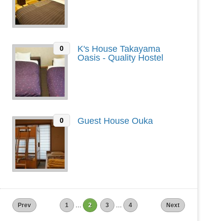
K's House Takayama
0
Oasis - Quality Hostel
Guest House Ouka
0
...
...
Prev
1
2
3
4
Next