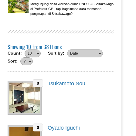
Mengunjungi desa warisan dunia UNESCO Shirakawago
di Prefektur Gifu, tapi bagaimana cara memesan
penginapan di Shirakawago?
Showing 10 from 38 Items
Count:
Sort by:
Sort:
Tsukamoto Sou
0
Oyado Iguchi
0