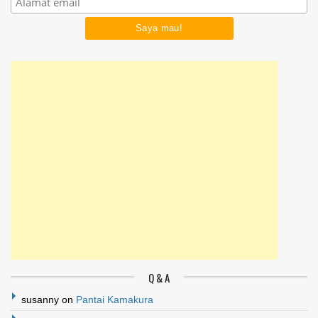
Q & A
susanny
on
Pantai Kamakura