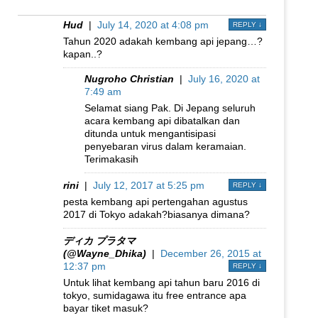
Hud
|
July 14, 2020 at 4:08 pm
REPLY
↓
Tahun 2020 adakah kembang api jepang…?
kapan..?
Nugroho Christian
|
July 16, 2020 at
7:49 am
Selamat siang Pak. Di Jepang seluruh
acara kembang api dibatalkan dan
ditunda untuk mengantisipasi
penyebaran virus dalam keramaian.
Terimakasih
rini
|
July 12, 2017 at 5:25 pm
REPLY
↓
pesta kembang api pertengahan agustus
2017 di Tokyo adakah?biasanya dimana?
ディカ プラタマ
(@Wayne_Dhika)
|
December 26, 2015 at
12:37 pm
REPLY
↓
Untuk lihat kembang api tahun baru 2016 di
tokyo, sumidagawa itu free entrance apa
bayar tiket masuk?