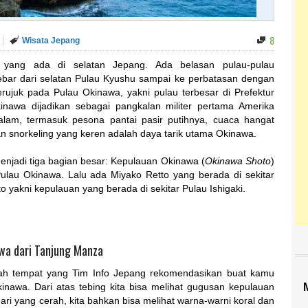
8
Wisata Jepang
 yang ada di selatan Jepang. Ada belasan pulau-pulau
sebar dari selatan Pulau Kyushu sampai ke perbatasan dengan
erujuk pada Pulau Okinawa, yakni pulau terbesar di Prefektur
inawa dijadikan sebagai pangkalan militer pertama Amerika
 alam, termasuk pesona pantai pasir putihnya, cuaca hangat
an snorkeling yang keren adalah daya tarik utama Okinawa.
enjadi tiga bagian besar: Kepulauan Okinawa (
Okinawa Shoto
)
Pulau Okinawa. Lalu ada Miyako Retto yang berada di sekitar
 yakni kepulauan yang berada di sekitar Pulau Ishigaki.
awa dari Tanjung Manza
h tempat yang Tim Info Jepang rekomendasikan buat kamu
inawa. Dari atas tebing kita bisa melihat gugusan kepulauan
 hari yang cerah, kita bahkan bisa melihat warna-warni koral dan