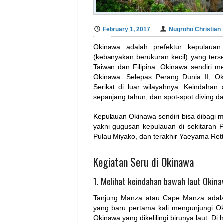
February 1, 2017
Nugroho Christian
Okinawa adalah prefektur kepulauan
(kebanyakan berukuran kecil) yang ter
Taiwan dan Filipina. Okinawa sendiri m
Okinawa. Selepas Perang Dunia II, Ok
Serikat di luar wilayahnya. Keindahan
sepanjang tahun, dan spot-spot diving d
Kepulauan Okinawa sendiri bisa dibagi m
yakni gugusan kepulauan di sekitaran 
Pulau Miyako, dan terakhir Yaeyama Retto
Kegiatan Seru di Okinawa
1. Melihat keindahan bawah laut Okin
Tanjung Manza atau Cape Manza adala
yang baru pertama kali mengunjungi Ok
Okinawa yang dikelilingi birunya laut. Di