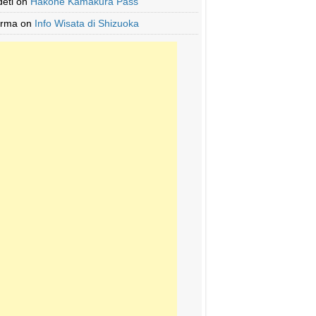
deti
on
Hakone Kamakura Pass
Irma
on
Info Wisata di Shizuoka