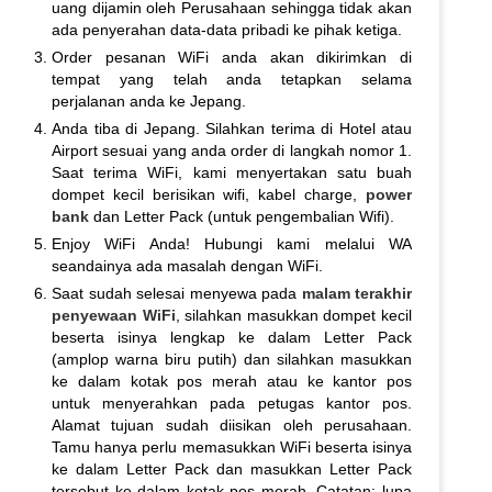
uang dijamin oleh Perusahaan sehingga tidak akan
ada penyerahan data-data pribadi ke pihak ketiga.
Order pesanan WiFi anda akan dikirimkan di
tempat yang telah anda tetapkan selama
perjalanan anda ke Jepang.
Anda tiba di Jepang. Silahkan terima di Hotel atau
Airport sesuai yang anda order di langkah nomor 1.
Saat terima WiFi, kami menyertakan satu buah
dompet kecil berisikan wifi, kabel charge,
power
bank
dan Letter Pack (untuk pengembalian Wifi).
Enjoy WiFi Anda! Hubungi kami melalui WA
seandainya ada masalah dengan WiFi.
Saat sudah selesai menyewa pada
malam terakhir
penyewaan WiFi
, silahkan masukkan dompet kecil
beserta isinya lengkap ke dalam Letter Pack
(amplop warna biru putih) dan silahkan masukkan
ke dalam kotak pos merah atau ke kantor pos
untuk menyerahkan pada petugas kantor pos.
Alamat tujuan sudah diisikan oleh perusahaan.
Tamu hanya perlu memasukkan WiFi beserta isinya
ke dalam Letter Pack dan masukkan Letter Pack
tersebut ke dalam kotak pos merah. Catatan: lupa