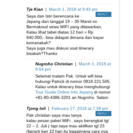
Tje Kian
|
March 1, 2018 at 9:43 pm
REPLY
↓
Saya dan Istri berencana ke
Jepang dari tanggal 19 – 30 Maret ini.
Bermaksud sewa WIFI yang ditawarkan,
Kalau lihat tabel diatas 12 hari = Rp
840.000,- bisa didapat dimana dan bayar
kemanakah?
Saya juga mau diskusi soal itinerary
bisakah?Thanks
Nugroho Christian
|
March 1, 2018 at
9:54 pm
Selamat malam Pak. Untuk wifi bisa
hubungi Patrick di nomor 0818.221.505.
Kalau untuk itinerary bisa menghubungi
Tour Guide Online Info Jepang
di nomor
+81-80-4386-3201 an Nugroho. Salam
Tjong loli
|
February 27, 2018 at 7:39 pm
REPLY
↓
Pak christian saya mau tanya
kalau pesan paket WiFi , saya berangkat tgl
22 – 2. Juli ( tapi saya mau aktifkan tgl 23
(berarti kan 10 hari itu bagaimana cara nya.