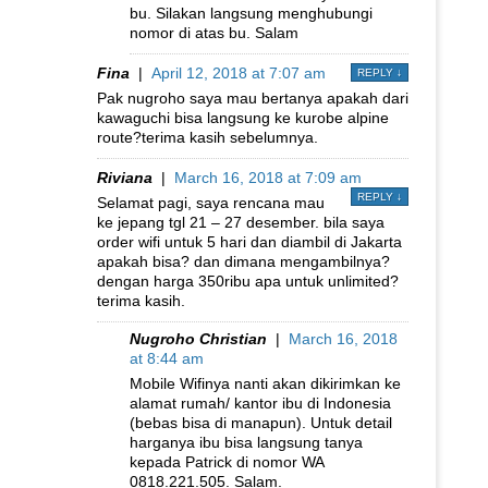
bu. Silakan langsung menghubungi
nomor di atas bu. Salam
Fina
|
April 12, 2018 at 7:07 am
REPLY
↓
Pak nugroho saya mau bertanya apakah dari
kawaguchi bisa langsung ke kurobe alpine
route?terima kasih sebelumnya.
Riviana
|
March 16, 2018 at 7:09 am
REPLY
↓
Selamat pagi, saya rencana mau
ke jepang tgl 21 – 27 desember. bila saya
order wifi untuk 5 hari dan diambil di Jakarta
apakah bisa? dan dimana mengambilnya?
dengan harga 350ribu apa untuk unlimited?
terima kasih.
Nugroho Christian
|
March 16, 2018
at 8:44 am
Mobile Wifinya nanti akan dikirimkan ke
alamat rumah/ kantor ibu di Indonesia
(bebas bisa di manapun). Untuk detail
harganya ibu bisa langsung tanya
kepada Patrick di nomor WA
0818.221.505. Salam.