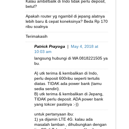
Kalau ambil/balik di Indo tidak perlu deposit,
betul?
Apakah router yg ngambil di jepang alatnya
lebih baru & cepat koneksinya? Beda Rp 170
ribu soalnya
Terimakasih
Patrick Prayoga
|
May 4, 2018 at
10:03 am
langsung hubungi di WA 0818221505 ya
bu.
A) utk terima & kembalikan di Indo,
perlu deposit 600ribu seperti tertulis
diatas. TIDAK ada power bank (tamu
sedia sendiri).
B) utk terima & kembalikan di Jepang,
TIDAK perlu deposit. ADA power bank
yang tokcer pastinya :-))
untuk pertanyaan ibu:
1) ya dijamin LTE 4G. kalau ada
masalah lamban , dihubungkan dengan