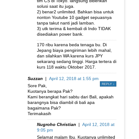
tim CS di Tokyo. langsung diberikan
solusi saat itu juga.
2) benar2 unlimited. Bahkan bisa untuk
nonton Youtube 10 gadget sepuasnya
tanpa takut nanti jadi lamban.
3) utk terima & kembali di Indo TIDAK
disediakan power bank.
170 ribu karena beda tenaga bu. Di
Jepang biaya pengiriman lebih mahal,
dan silahkan WA karena kurs JPY
sekarang sedang tinggi. Harga tertera di
kurs 118 waktu Oktober 2017.
Suzzan
|
April 12, 2018 at 1:55 pm
REPLY
↓
Sore Pak,
Kuotanya berapa Pak?
Kami berangkat hari sabtu dari Bali, apakah
barangnya bisa diambil di bali apa
bagaimana Pak?
Terimakasih
Nugroho Christian
|
April 12, 2018 at
9:05 pm
Selamat malam Ibu. Kuotanya unlimited