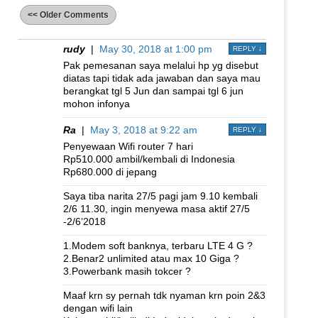
<< Older Comments
rudy
|
May 30, 2018 at 1:00 pm
REPLY
↓
Pak pemesanan saya melalui hp yg disebut
diatas tapi tidak ada jawaban dan saya mau
berangkat tgl 5 Jun dan sampai tgl 6 jun
mohon infonya
Ra
|
May 3, 2018 at 9:22 am
REPLY
↓
Penyewaan Wifi router 7 hari
Rp510.000 ambil/kembali di Indonesia
Rp680.000 di jepang
Saya tiba narita 27/5 pagi jam 9.10 kembali
2/6 11.30, ingin menyewa masa aktif 27/5
-2/6’2018
1.Modem soft banknya, terbaru LTE 4 G ?
2.Benar2 unlimited atau max 10 Giga ?
3.Powerbank masih tokcer ?
Maaf krn sy pernah tdk nyaman krn poin 2&3
dengan wifi lain