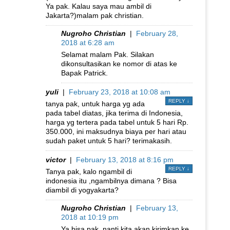
Ya pak. Kalau saya mau ambil di
Jakarta?)malam pak christian.
Nugroho Christian
|
February 28,
2018 at 6:28 am
Selamat malam Pak. Silakan
dikonsultasikan ke nomor di atas ke
Bapak Patrick.
yuli
|
February 23, 2018 at 10:08 am
REPLY
↓
tanya pak, untuk harga yg ada
pada tabel diatas, jika terima di Indonesia,
harga yg tertera pada tabel untuk 5 hari Rp.
350.000, ini maksudnya biaya per hari atau
sudah paket untuk 5 hari? terimakasih.
victor
|
February 13, 2018 at 8:16 pm
REPLY
↓
Tanya pak, kalo ngambil di
indonesia itu ,ngambilnya dimana ? Bisa
diambil di yogyakarta?
Nugroho Christian
|
February 13,
2018 at 10:19 pm
Ya bisa pak, nanti kita akan kirimkan ke