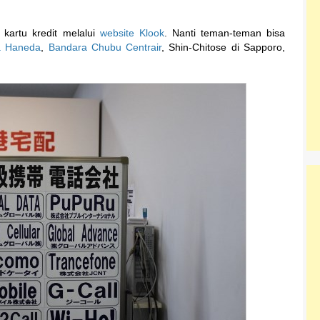
kartu kredit melalui
website Klook
. Nanti teman-teman bisa
a Haneda
,
Bandara Chubu Centrair
, Shin-Chitose di Sapporo,