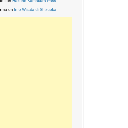
deti
on
Hakone Kamakura Pass
Irma
on
Info Wisata di Shizuoka