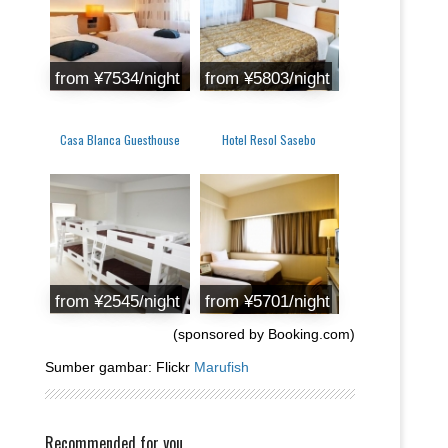
from ¥7534/night
from ¥5803/night
Casa Blanca Guesthouse
Hotel Resol Sasebo
from ¥2545/night
from ¥5701/night
(sponsored by Booking.com)
Sumber gambar: Flickr
Marufish
Recommended for you