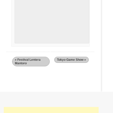
«
Festival Lentera
Tokyo Game Show
»
Mantoro