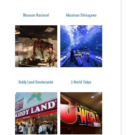
Museum Nasional
Akuarium Shinagawa
Kiddy Land Omotesando
J-World Tokyo