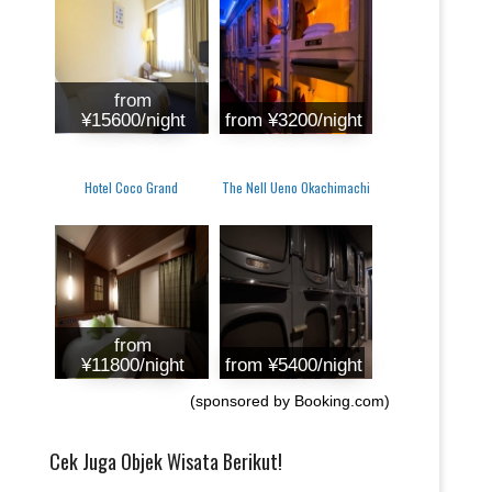
from
¥15600/night
from ¥3200/night
Hotel Coco Grand
The Nell Ueno Okachimachi
from
¥11800/night
from ¥5400/night
(sponsored by Booking.com)
Cek Juga Objek Wisata Berikut!