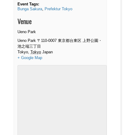
Event Tags:
Bunga Sakura
,
Prefektur Tokyo
Venue
Ueno Park
Ueno Park 〒110-0007 東京都台東区 上野公園・
池之端三丁目
Tokyo
,
Tokyo
Japan
+ Google Map