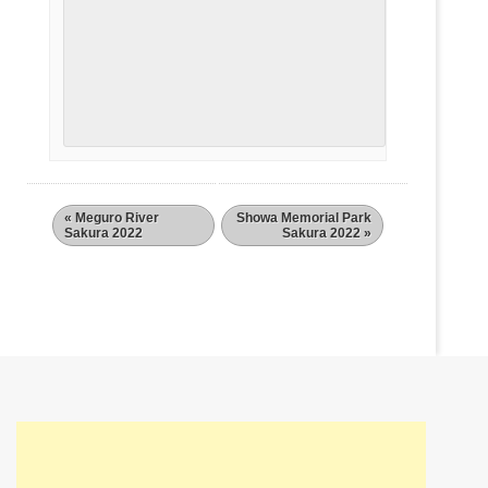
«
Meguro River
Showa Memorial Park
Sakura 2022
Sakura 2022
»