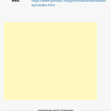
Web:
https://www.gotokyo.org/jp/tourists/areas/aream
ap/odaiba.html