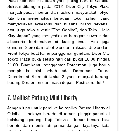
Pusat komersil ini adalah yang paling baru di Odaiba.
Selesai dibangun pada 2012, Diver City Tokyo Plaza
menjadi pusat hiburan dan fashion masyarakat Tokyo.
Kita bisa menemukan beragam toko fashion yang
menyediakan aksesoris dan busana brand terkenal,
atau juga toko suvenir “The Odaiba”, dan Toko “Hello
Kitty Japan” yang menyediakan beragam suvenir dan
aksesoris bertemakan si kucing imut. Ada juga
Gundam Store dan robot Gundam raksasa di Gundam
Front Tokyo buat kamu penggemar gundam. Diver City
Tokyo Plaza buka setiap hari dari pukul 10.00 hingga
21.00. Buat kamu penggemar Doraemon, juga harus
mampir ke sini sebab ada Doraemon Future
Department Store di lantai 2 yang menjual barang-
barang Doraemon dari masa depan. Pasti seru deh!
7. Melihat Patung Mini Liberty
Jangan lupa untuk pergi ke ke replika Patung Liberty di
Odaiba. Letaknya berada di taman pinggir pantai di
belakang gedung Fuji Televisi. Teman-teman bisa
berfoto dan menikmati pemandangan layaknya kota