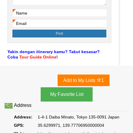
Name
*
Email
*
Yakin dengan itinerary kamu? Takut kesasar?
Coba
Tour Guide Online
!
Add to My Lists
1
Address
Address:
1-4-1 Daiba Minato, Tokyo 135-0091 Japan
GPS:
35.6299971, 139.77706950000004