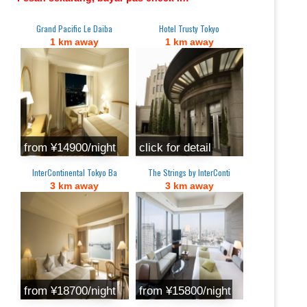
Grand Pacific Le Daiba
Hotel Trusty Tokyo
1 km away
1 km away
from ¥14900/night
click for detail
InterContinental Tokyo Ba
The Strings by InterConti
3 km away
3 km away
from ¥18700/night
from ¥15800/night