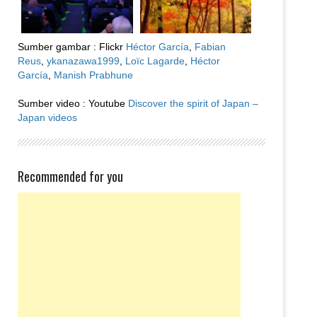
Sumber gambar : Flickr
Héctor García
,
Fabian
Reus
,
ykanazawa1999
,
Loïc Lagarde
,
Héctor
García
,
Manish Prabhune
Sumber video : Youtube
Discover the spirit of Japan –
Japan videos
Recommended for you