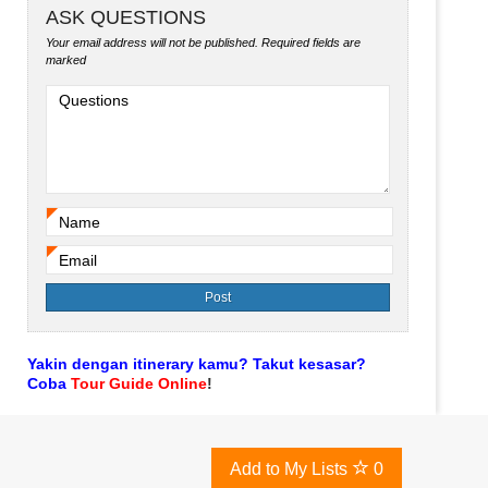
ASK QUESTIONS
Your email address will not be published.
Required fields are
marked
Questions
Name
*
Email
*
Yakin dengan itinerary kamu? Takut kesasar?
Coba
Tour Guide Online
!
Add to My Lists
0