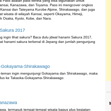
a Pass adalah pass kereta yang bisa digunakan untuk
 Kansai, Kanazawa, dan Toyama. Pass ini mengcover ongkos
 Kansai dan Tateyama Kurobe Alpine, Shirakawago, dan juga
at wisata di wilayah Kansai, seperti Okayama, Himeji,
 Osaka, Kyoto, Kobe, dan Nara.
Sakura 2017
ng ingin lihat sakura? Baca dulu jdwal hanami Sakura 2017,
at hanami sakura terkenal di Jepang dan jumlah pengunjung
a-Gokayama-Shirakawago
-teman ingin mengunjungi Gokayama dan Shirakawago, maka
 Bus ke Takaoka-Gokayama-Shirakawago.
 Kanazawa
zawa, termasuk tempat-tempat wisata bagus plus kegiatan-