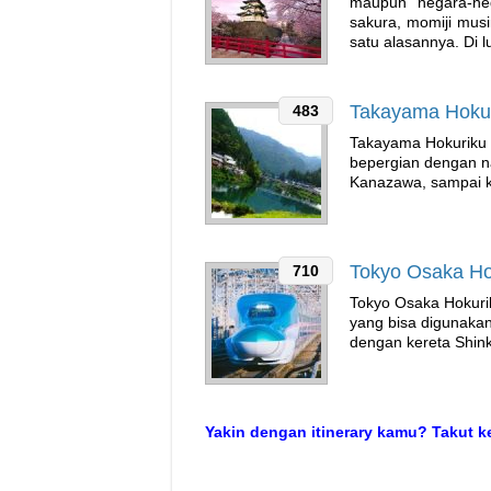
maupun negara-neg
sakura, momiji mus
satu alasannya. Di lu
Takayama Hoku
483
Takayama Hokuriku P
bepergian dengan n
Kanazawa, sampai 
Tokyo Osaka Ho
710
Tokyo Osaka Hokuriku
yang bisa digunakan
dengan kereta Shin
Yakin dengan itinerary kamu? Takut 