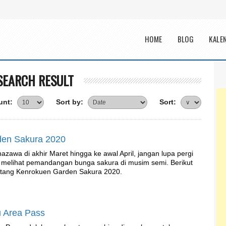
Main menu
HOME
BLOG
KALE
SEARCH RESULT
unt:
Sort by:
Sort:
den Sakura 2020
azawa di akhir Maret hingga ke awal April, jangan lupa pergi
 melihat pemandangan bunga sakura di musim semi. Berikut
entang Kenrokuen Garden Sakura 2020.
u Area Pass