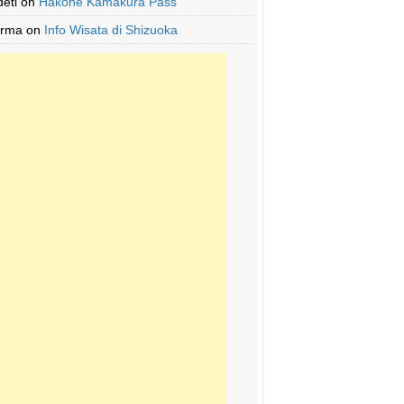
deti
on
Hakone Kamakura Pass
Irma
on
Info Wisata di Shizuoka