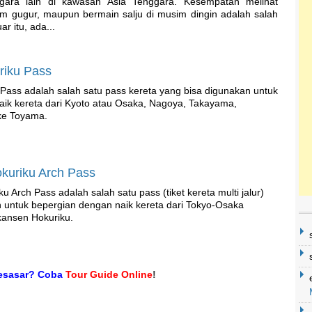
ara lain di kawasan Asia Tenggara. Kesempatan melihat
im gugur, maupun bermain salju di musim dingin adalah salah
ar itu, ada...
riku Pass
ass adalah salah satu pass kereta yang bisa digunakan untuk
aik kereta dari Kyoto atau Osaka, Nagoya, Takayama,
ke Toyama.
kuriku Arch Pass
 Arch Pass adalah salah satu pass (tiket kereta multi jalur)
 untuk bepergian dengan naik kereta dari Tokyo-Osaka
kansen Hokuriku.
kesasar? Coba
Tour Guide Online
!