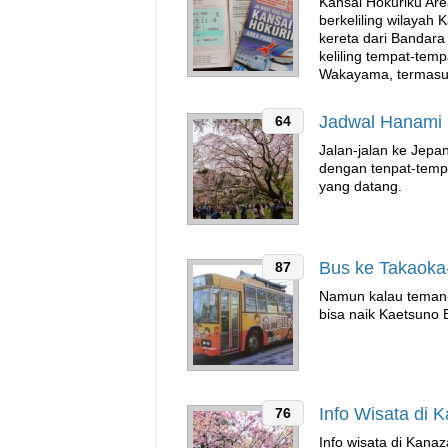
Kansai Hokuriku Are
berkeliling wilayah
kereta dari Bandara
keliling tempat-temp
Wakayama, termasuk
Jadwal Hanami 
64
Jalan-jalan ke Jepa
dengan tenpat-temp
yang datang.
Bus ke Takaok
87
Namun kalau teman
bisa naik Kaetsuno
Info Wisata di
76
Info wisata di Kana