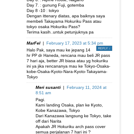
Day 7. : gunung Fuji, gotemba
Day 8 -10 : tokyo
Dengan ittenary diatas, apa baiknya saya
membeli Takayama Hokuriku Pass atau
tokyo osaka Hokuriku Pass?
Terima kasih..untuk petunjuknya pa
MarFel
|
February 17, 2023 at 5:34 pm
REPLY
↓
Halo Pak, saya mau ke jepang 14
hr PP dr Haneda, rencana mau beli JR pass
7 hari aja, better JR biasa atau yg hokuriku
ini ya jika rencananya mau ke Tokyo-Osaka-
kobe-Osaka-Kyoto-Nara-Kyoto-Takayama-
Tokyo
Meri susanti
|
February 11, 2024 at
8:51 am
Pagi.
Kami landing Osaka, plan ke Kyoto,
Kobe Kanazawa, Tokyo
Dari Kanazawa langsung ke Tokyo, take
off dari Narita
Apakah JR Hokuriku arch pass cover
semua perjalanan 7 hari ini ?