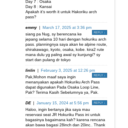
Day 7 : Osaka
Day 8 : Kansai
Apakah it’s worth it untuk Hakoriku arch
pass?
emmy
|
March 17, 2025 at 3:36 pm
REPLY
↓
siang pa Nug, sy berencana ke
jepang selama 10 hari dengan hokuriku arch
pass. planningnya saya akan ke alpine route,
shirakawago, kyoto, osaka, kobe. kira2 rute
mana dulu yg paling awal sy kunjungi? sy
start dan pulang dr tokyo
linlin
|
February 3, 2025 at 12:26 pm
REPLY
↓
Pak,Mohon maaf saya ingin
menanyakan apakah Hokuriku Arch Pass
dapat digunakan Pada Osaka Loop Line,
Pak? Terima Kasih Sebelumnya ya, Pak.
DE
|
January 15, 2024 at 5:56 pm
REPLY
↓
Haloo, ingin bertanya jika saya mau
reservasi seat JR Hokuriku Pass ini untuk
bagasinya bagaimana kah? karena rencana
akan bawa bagasi 28inch dan 20inc.. Thank