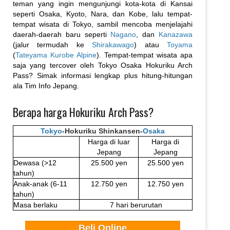
teman yang ingin mengunjungi kota-kota di Kansai
seperti Osaka, Kyoto, Nara, dan Kobe, lalu tempat-
tempat wisata di Tokyo, sambil mencoba menjelajahi
daerah-daerah baru seperti
Nagano
, dan
Kanazawa
(jalur termudah ke
Shirakawago
) atau
Toyama
(
Tateyama Kurobe Alpine
). Tempat-tempat wisata apa
saja yang tercover oleh Tokyo Osaka Hokuriku Arch
Pass? Simak informasi lengkap plus hitung-hitungan
ala Tim Info Jepang.
Berapa harga Hokuriku Arch Pass?
Tokyo
-Hokuriku Shinkansen-
Osaka
Harga di luar
Harga di
Jepang
Jepang
Dewasa (>12
25.500 yen
25.500 yen
tahun)
Anak-anak (6-11
12.750 yen
12.750 yen
tahun)
Masa berlaku
7 hari berurutan
Beli Online