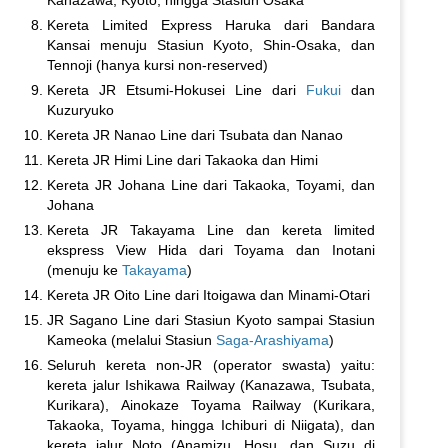
Kereta Limited Express Haruka dari Bandara
Kansai menuju Stasiun Kyoto, Shin-Osaka, dan
Tennoji (hanya kursi non-reserved)
Kereta JR Etsumi-Hokusei Line dari
Fukui
dan
Kuzuryuko
Kereta JR Nanao Line dari Tsubata dan Nanao
Kereta JR Himi Line dari Takaoka dan Himi
Kereta JR Johana Line dari Takaoka, Toyami, dan
Johana
Kereta JR Takayama Line dan kereta limited
ekspress View Hida dari Toyama dan Inotani
(menuju ke
Takayama
)
Kereta JR Oito Line dari Itoigawa dan Minami-Otari
JR Sagano Line dari Stasiun Kyoto sampai Stasiun
Kameoka (melalui Stasiun
Saga-Arashiyama
)
Seluruh kereta non-JR (operator swasta) yaitu:
kereta jalur Ishikawa Railway (Kanazawa, Tsubata,
Kurikara), Ainokaze Toyama Railway (Kurikara,
Takaoka, Toyama, hingga Ichiburi di Niigata), dan
kereta jalur Noto (Anamizu, Hosu, dan Suzu di