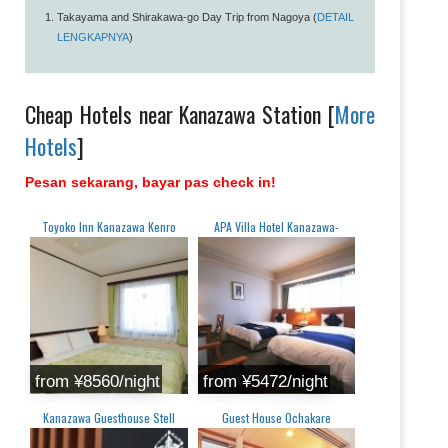
Takayama and Shirakawa-go Day Trip from Nagoya (
DETAIL
LENGKAPNYA
)
Cheap Hotels near Kanazawa Station [
More
Hotels
]
Pesan sekarang, bayar pas check in!
Toyoko Inn Kanazawa Kenro
APA Villa Hotel Kanazawa-
from ¥8560/night
from ¥5472/night
Kanazawa Guesthouse Stell
Guest House Ochakare