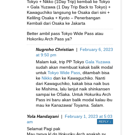
Tokyo + Nikko (1Day Trip) kembali ke Tokyo
+ Gala Yuzawa (1 Day Trip Back to Tokyo) +
Kawaguchiko langsung ke Osaka dari sini +
Keliling Osaka + Kyoto – Penerbangan
Kembali dari Osaka ke Jakarta
Better ambil pass Tokyo Wide Pass atau
Hokoriku Arch Pass ya?
Nugroho Christian
|
February 6, 2023
at 9:50 pm
Malam kak, trip PP Tokyo
Gala Yuzawa
sudah akan membuat kakak balik modal
untuk
Tokyo Wide Pass
, ditambah bisa
ke
Nikko
dan ke Kawaguchiko. Nanti
dari Kawaguchiko, kakak bisa naik bus
ke Mishima, lalu lanjut naik shinkansen
sampai ke OSaka. Untuk Hokuriku Arch
Pass ini baru akan balik modal kalau ibu
mau ke Kanazawa/ Toyama. Salam.
Yola Handayani
|
February 1, 2023 at 5:03
am
REPLY
↓
Selamat Pagi pak
Mau tanya,kl dg Hokuriku Arch apakah sy