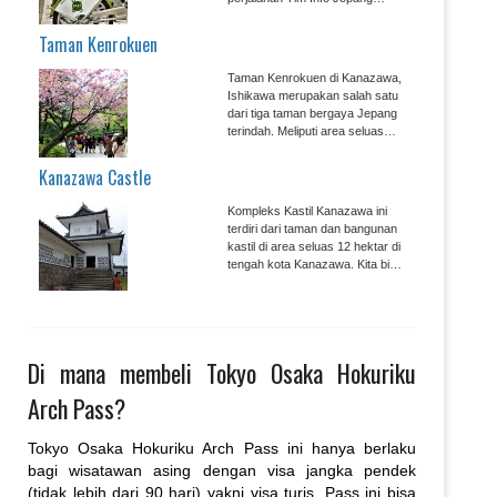
machinori keliling Kanazawa naik
sepeda sewaan....
Taman Kenrokuen
Taman Kenrokuen di Kanazawa,
Ishikawa merupakan salah satu
dari tiga taman bergaya Jepang
terindah. Meliputi area seluas
lebih dari 11 hektar di pusat kota
Kanazawa, taman ini selalu jadi
Kanazawa Castle
tempat favorit bagi para
wisatawan....
Kompleks Kastil Kanazawa ini
terdiri dari taman dan bangunan
kastil di area seluas 12 hektar di
tengah kota Kanazawa. Kita bisa
mengunjungi taman Kastil
Kanazawa dan bangunan kastil
yang megah...
Di mana membeli Tokyo Osaka Hokuriku
Arch Pass?
Tokyo Osaka Hokuriku Arch Pass ini hanya berlaku
bagi wisatawan asing dengan visa jangka pendek
(tidak lebih dari 90 hari) yakni visa turis. Pass ini bisa