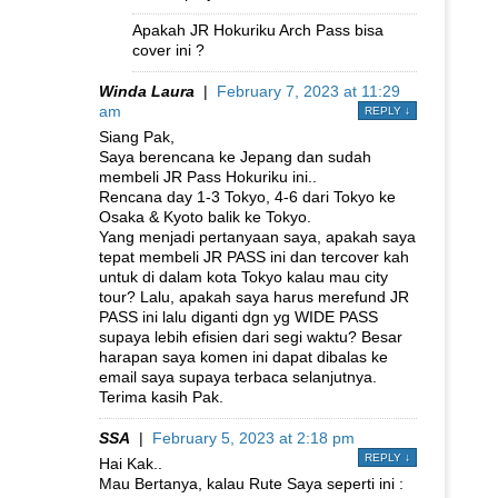
Apakah JR Hokuriku Arch Pass bisa
cover ini ?
Winda Laura
|
February 7, 2023 at 11:29
am
REPLY
↓
Siang Pak,
Saya berencana ke Jepang dan sudah
membeli JR Pass Hokuriku ini..
Rencana day 1-3 Tokyo, 4-6 dari Tokyo ke
Osaka & Kyoto balik ke Tokyo.
Yang menjadi pertanyaan saya, apakah saya
tepat membeli JR PASS ini dan tercover kah
untuk di dalam kota Tokyo kalau mau city
tour? Lalu, apakah saya harus merefund JR
PASS ini lalu diganti dgn yg WIDE PASS
supaya lebih efisien dari segi waktu? Besar
harapan saya komen ini dapat dibalas ke
email saya supaya terbaca selanjutnya.
Terima kasih Pak.
SSA
|
February 5, 2023 at 2:18 pm
REPLY
↓
Hai Kak..
Mau Bertanya, kalau Rute Saya seperti ini :