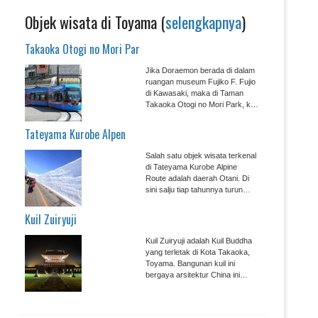
Objek wisata di Toyama (
selengkapnya
)
Takaoka Otogi no Mori Par
Jika Doraemon berada di dalam
ruangan museum Fujiko F. Fujio
di Kawasaki, maka di Taman
Takaoka Otogi no Mori Park, kita
bisa melihat mereka semua
bermain riang di halaman! Kamu
Tateyama Kurobe Alpen
bisa berfoto dengan bebas
dengan latar belakang
Salah satu objek wisata terkenal
pepohonan dan langit yang biru,
di Tateyama Kurobe Alpine
alam indah Toyama....
Route adalah daerah Otani. Di
sini salju tiap tahunnya turun
sekitar 7 meter. Bahkan ada
hari-hari tertentu di mana
Kuil Zuiryuji
ketinggian salju mencapai 20
meter....
Kuil Zuiryuji adalah Kuil Buddha
yang terletak di Kota Takaoka,
Toyama. Bangunan kuil ini
bergaya arsitektur China ini
memiliki bentuk yang simetris
dan sudah masuk sebagai harta
nasional Jepang....