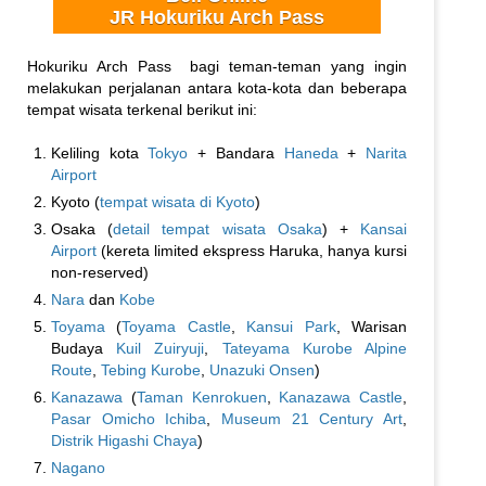
JR Hokuriku Arch Pass
Hokuriku Arch Pass bagi teman-teman yang ingin
melakukan perjalanan antara kota-kota dan beberapa
tempat wisata terkenal berikut ini:
Keliling kota
Tokyo
+ Bandara
Haneda
+
Narita
Airport
Kyoto (
tempat wisata di Kyoto
)
Osaka (
detail tempat wisata Osaka
) +
Kansai
Airport
(kereta limited ekspress Haruka, hanya kursi
non-reserved)
Nara
dan
Kobe
Toyama
(
Toyama Castle
,
Kansui Park
, Warisan
Budaya
Kuil Zuiryuji
,
Tateyama Kurobe Alpine
Route
,
Tebing Kurobe
,
Unazuki Onsen
)
Kanazawa
(
Taman Kenrokuen
,
Kanazawa Castle
,
Pasar Omicho Ichiba
,
Museum 21 Century Art
,
Distrik Higashi Chaya
)
Nagano