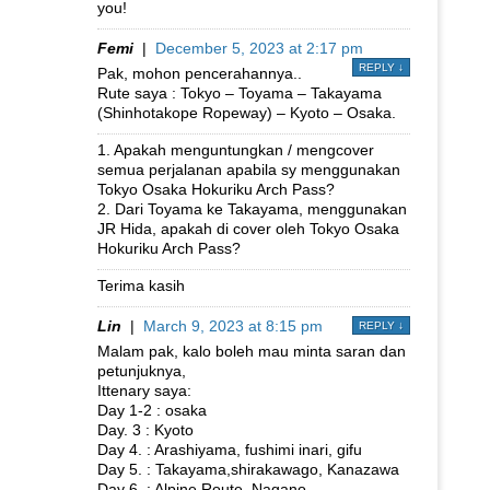
you!
Femi
|
December 5, 2023 at 2:17 pm
REPLY
↓
Pak, mohon pencerahannya..
Rute saya : Tokyo – Toyama – Takayama
(Shinhotakope Ropeway) – Kyoto – Osaka.
1. Apakah menguntungkan / mengcover
semua perjalanan apabila sy menggunakan
Tokyo Osaka Hokuriku Arch Pass?
2. Dari Toyama ke Takayama, menggunakan
JR Hida, apakah di cover oleh Tokyo Osaka
Hokuriku Arch Pass?
Terima kasih
Lin
|
March 9, 2023 at 8:15 pm
REPLY
↓
Malam pak, kalo boleh mau minta saran dan
petunjuknya,
Ittenary saya:
Day 1-2 : osaka
Day. 3 : Kyoto
Day 4. : Arashiyama, fushimi inari, gifu
Day 5. : Takayama,shirakawago, Kanazawa
Day 6. : Alpine Route, Nagano