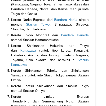
(Kanazawa, Nagano, Toyama), termasuk akses dari
Bandara Haneda, Narita, dan Kansai menuju kota
Tokyo dan Osaka
Kereta Narita Express dari
Bandara Narita
airport
menuju
Stasiun Tokyo
, Shinagawa, Shibuya,
Shinjuku, dan Ikebukuro
Kereta Tokyo Monorail dari
Bandara Haneda
sampai Stasiun Hamamatsucho
Kereta Shinkansen Hokuriku dari Tokyo
dan
Kanazawa
(untuk tipe kereta Kagayaki,
Hakutaka, Asama, dan Tsurugi), melalui Nagano,
Toyama, Shin-Takaoka, dan berakhir di
Stasiun
Kanazawa
Kereta Shinkansen Tohoku dan Shinkansen
Yamagata untuk rute Stasun Tokyo sampai Stasiun
Omiya
Kereta Joetsu Shinkansen dari Stasiun Tokyo
sampai Stasiun Omiya
Kereta Limited Express
Thunderbird dari Semenanjung Noto, Stasiun
Kanazawa, Kyoto, hingga Stasiun Osaka