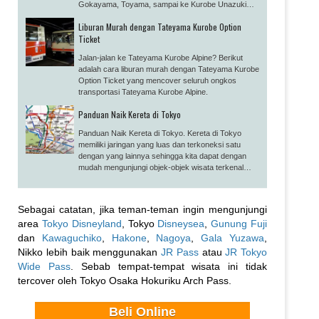
Gokayama, Toyama, sampai ke Kurobe Unazuki
Onsen.
Liburan Murah dengan Tateyama Kurobe Option
Ticket
Jalan-jalan ke Tateyama Kurobe Alpine? Berikut
adalah cara liburan murah dengan Tateyama Kurobe
Option Ticket yang mencover seluruh ongkos
transportasi Tateyama Kurobe Alpine.
Panduan Naik Kereta di Tokyo
Panduan Naik Kereta di Tokyo. Kereta di Tokyo
memiliki jaringan yang luas dan terkoneksi satu
dengan yang lainnya sehingga kita dapat dengan
mudah mengunjungi objek-objek wisata terkenal
seperti Shinjuku, Shibuya, Ueno, Akihabara, atau
Odaiba.
Sebagai catatan, jika teman-teman ingin mengunjungi
area
Tokyo Disneyland
, Tokyo
Disneysea
,
Gunung Fuji
dan
Kawaguchiko
,
Hakone
,
Nagoya
,
Gala Yuzawa
,
Nikko lebih baik menggunakan
JR Pass
atau
JR Tokyo
Wide Pass
. Sebab tempat-tempat wisata ini tidak
tercover oleh Tokyo Osaka Hokuriku Arch Pass.
Beli Online