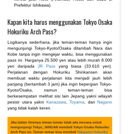
Prefektur Ishikawa).
Kapan kita harus menggunakan Tokyo Osaka
Hokuriku Arch Pass?
Logikanya sederhana, jika teman-teman hanya ingin
mengunjungi Tokyo-Kyoto/Osaka ditambah Nara dan
Kobe tanpa ingin mengejar waktu, bisa menggunakan
pass ini. Harganya 25.500 yen atau lebih murah 8.000
yen daripada
JR Pass
yang biasa (33.610 yen).
Perjalanan dengan Hokuriku Shinkansen akan
membuat waktu perjalanan kita menjadi jauh lebih
panjang (bertambah 3 jam) jika ingin bepergian Tokyo-
Kyoto/Osaka, namun teman-teman bisa
berkesempatan melihat sisi lain Jepang yakni wilayah
pesisir utara yakni
Kanazawa
,
Toyama
, dan
Nagano
yang tidak kalah keren.
Jika dalam itinerary teman-teman tidak ada rencana untuk
mengunjungi Tokyo, JANGAN membeli Tokyo-Osaka Hokuriku
Arch Pass ini. Teman-teman bisa membeli
Takayama Hokuriku