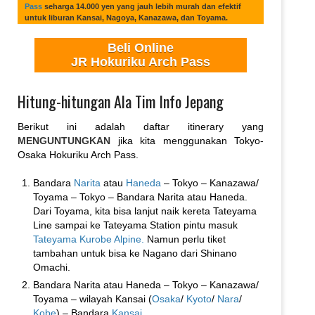
Pass
seharga 14.000 yen yang jauh lebih murah dan efektif
untuk liburan Kansai, Nagoya, Kanazawa, dan Toyama.
Beli Online
JR Hokuriku Arch Pass
Hitung-hitungan Ala Tim Info Jepang
Berikut ini adalah daftar itinerary yang
MENGUNTUNGKAN
jika kita menggunakan Tokyo-
Osaka Hokuriku Arch Pass.
Bandara
Narita
atau
Haneda
– Tokyo – Kanazawa/
Toyama – Tokyo – Bandara Narita atau Haneda.
Dari Toyama, kita bisa lanjut naik kereta Tateyama
Line sampai ke Tateyama Station pintu masuk
Tateyama Kurobe Alpine.
Namun perlu tiket
tambahan untuk bisa ke Nagano dari Shinano
Omachi.
Bandara Narita atau Haneda – Tokyo – Kanazawa/
Toyama – wilayah Kansai (
Osaka
/
Kyoto
/
Nara
/
Kobe
) – Bandara
Kansai
.