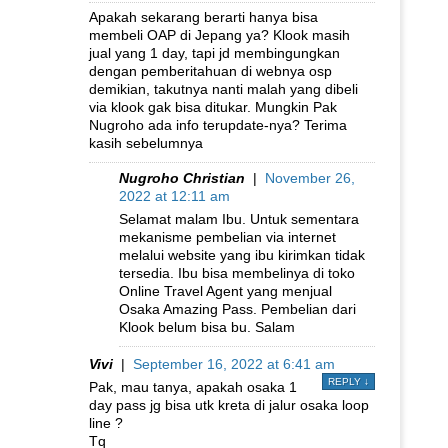
Apakah sekarang berarti hanya bisa
membeli OAP di Jepang ya? Klook masih
jual yang 1 day, tapi jd membingungkan
dengan pemberitahuan di webnya osp
demikian, takutnya nanti malah yang dibeli
via klook gak bisa ditukar. Mungkin Pak
Nugroho ada info terupdate-nya? Terima
kasih sebelumnya
Nugroho Christian
|
November 26,
2022 at 12:11 am
Selamat malam Ibu. Untuk sementara
mekanisme pembelian via internet
melalui website yang ibu kirimkan tidak
tersedia. Ibu bisa membelinya di toko
Online Travel Agent yang menjual
Osaka Amazing Pass. Pembelian dari
Klook belum bisa bu. Salam
Vivi
|
September 16, 2022 at 6:41 am
REPLY
↓
Pak, mau tanya, apakah osaka 1
day pass jg bisa utk kreta di jalur osaka loop
line ?
Tq