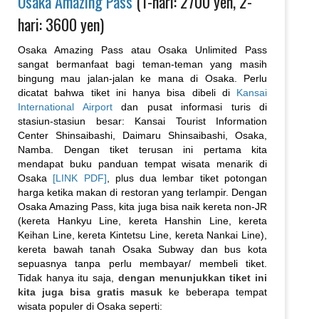
Osaka Amazing Pass
(1-hari: 2700 yen, 2-
hari: 3600 yen)
Osaka Amazing Pass atau Osaka Unlimited Pass
sangat bermanfaat bagi teman-teman yang masih
bingung mau jalan-jalan ke mana di Osaka. Perlu
dicatat bahwa tiket ini hanya bisa dibeli di
Kansai
International Airport
dan pusat informasi turis di
stasiun-stasiun besar: Kansai Tourist Information
Center Shinsaibashi, Daimaru Shinsaibashi, Osaka,
Namba. Dengan tiket terusan ini pertama kita
mendapat buku panduan tempat wisata menarik di
Osaka
[LINK PDF]
, plus dua lembar tiket potongan
harga ketika makan di restoran yang terlampir. Dengan
Osaka Amazing Pass, kita juga bisa naik kereta non-JR
(kereta Hankyu Line, kereta Hanshin Line, kereta
Keihan Line, kereta Kintetsu Line, kereta Nankai Line),
kereta bawah tanah Osaka Subway dan bus kota
sepuasnya tanpa perlu membayar/ membeli tiket.
Tidak hanya itu saja,
dengan menunjukkan tiket ini
kita juga bisa gratis masuk
ke beberapa tempat
wisata populer di Osaka seperti: