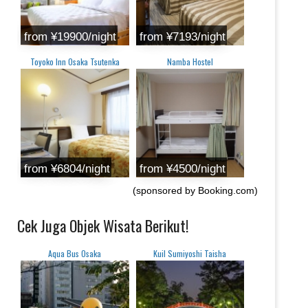
from ¥19900/night
from ‎¥7193/night
Toyoko Inn Osaka Tsutenka
Namba Hostel
from ‎¥6804/night
from ‎¥4500/night
(sponsored by Booking.com)
Cek Juga Objek Wisata Berikut!
Aqua Bus Osaka
Kuil Sumiyoshi Taisha