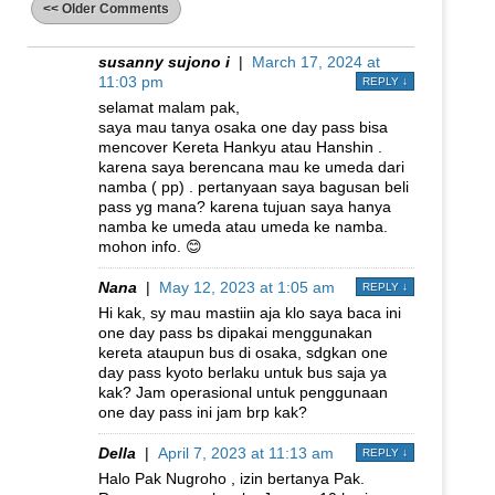
<< Older Comments
susanny sujono i
|
March 17, 2024 at
11:03 pm
REPLY
↓
selamat malam pak,
saya mau tanya osaka one day pass bisa
mencover Kereta Hankyu atau Hanshin .
karena saya berencana mau ke umeda dari
namba ( pp) . pertanyaan saya bagusan beli
pass yg mana? karena tujuan saya hanya
namba ke umeda atau umeda ke namba.
mohon info. 😊
Nana
|
May 12, 2023 at 1:05 am
REPLY
↓
Hi kak, sy mau mastiin aja klo saya baca ini
one day pass bs dipakai menggunakan
kereta ataupun bus di osaka, sdgkan one
day pass kyoto berlaku untuk bus saja ya
kak? Jam operasional untuk penggunaan
one day pass ini jam brp kak?
Della
|
April 7, 2023 at 11:13 am
REPLY
↓
Halo Pak Nugroho , izin bertanya Pak.