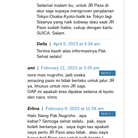
Selamat malam bu, untuk JR Pass di
atur saja supaya mengcover perjalanan
Tokyo-Osaka-Kyoto-balik ke Tokyo lagi.
Sisanya yang naik subway atau saat JR
Pass sudah habis, cukup dengan kartu
SUICA. Salam.
Della
|
April 9, 2023 at 4:34 am
Terima kasih atas informasinya Pak.
Sehat selalu!
ami
|
February 21, 2023 at 3:20 pm
REPLY
↓
sore mas nugroho, jadi osaka
amazing pass ini tidak berlaku untuk jalur JR
ya, khusus untuk non-JR saja.
OAP ini apakah bisa dipakai selama di kyoto
dan nara. trims
Erlina
|
February 8, 2023 at 11:58 am
REPLY
↓
Halo Siang Pak Nugroho.. apa
kabar? Semoga sehat selalu.. pak, saya
boleh bertanya ya.. saya ingin tau apakah
saya perlu JR Pass atau tidak.. atau saya
harus beli Pass apa untuk naik kereta /