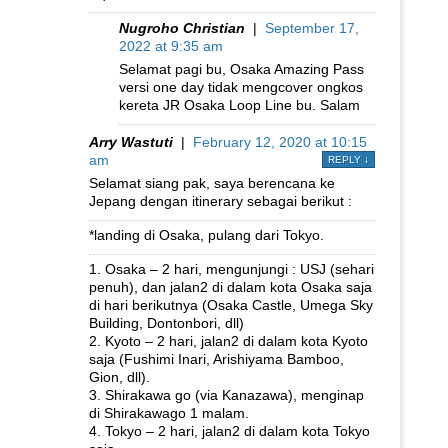
Nugroho Christian
|
September 17,
2022 at 9:35 am
Selamat pagi bu, Osaka Amazing Pass
versi one day tidak mengcover ongkos
kereta JR Osaka Loop Line bu. Salam
Arry Wastuti
|
February 12, 2020 at 10:15
am
REPLY
↓
Selamat siang pak, saya berencana ke
Jepang dengan itinerary sebagai berikut :
*landing di Osaka, pulang dari Tokyo.
1. Osaka – 2 hari, mengunjungi : USJ (sehari
penuh), dan jalan2 di dalam kota Osaka saja
di hari berikutnya (Osaka Castle, Umega Sky
Building, Dontonbori, dll)
2. Kyoto – 2 hari, jalan2 di dalam kota Kyoto
saja (Fushimi Inari, Arishiyama Bamboo,
Gion, dll).
3. Shirakawa go (via Kanazawa), menginap
di Shirakawago 1 malam.
4. Tokyo – 2 hari, jalan2 di dalam kota Tokyo