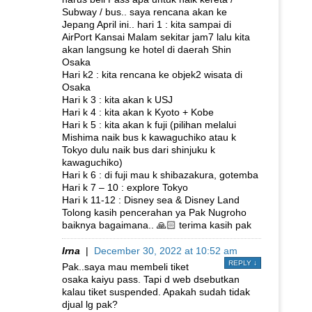
Subway / bus.. saya rencana akan ke
Jepang April ini.. hari 1 : kita sampai di
AirPort Kansai Malam sekitar jam7 lalu kita
akan langsung ke hotel di daerah Shin
Osaka
Hari k2 : kita rencana ke objek2 wisata di
Osaka
Hari k 3 : kita akan k USJ
Hari k 4 : kita akan k Kyoto + Kobe
Hari k 5 : kita akan k fuji (pilihan melalui
Mishima naik bus k kawaguchiko atau k
Tokyo dulu naik bus dari shinjuku k
kawaguchiko)
Hari k 6 : di fuji mau k shibazakura, gotemba
Hari k 7 – 10 : explore Tokyo
Hari k 11-12 : Disney sea & Disney Land
Tolong kasih pencerahan ya Pak Nugroho
baiknya bagaimana.. 🙏🏻 terima kasih pak
Irna
|
December 30, 2022 at 10:52 am
REPLY
↓
Pak..saya mau membeli tiket
osaka kaiyu pass. Tapi d web dsebutkan
kalau tiket suspended. Apakah sudah tidak
djual lg pak?