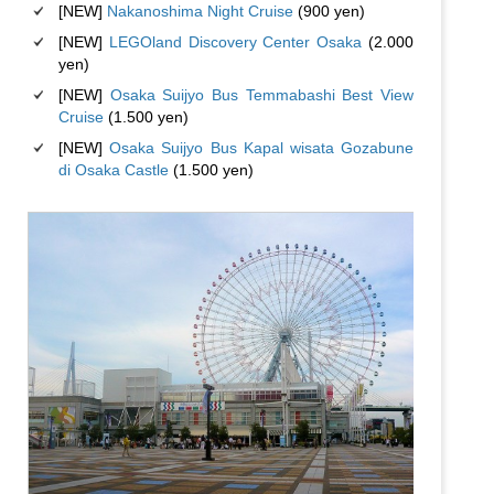
[NEW]
Nakanoshima Night Cruise
(900 yen)
[NEW]
LEGOland Discovery Center Osaka
(2.000
yen)
[NEW]
Osaka Suijyo Bus Temmabashi Best View
Cruise
(1.500 yen)
[NEW]
Osaka Suijyo Bus Kapal wisata Gozabune
di Osaka Castle
(1.500 yen)