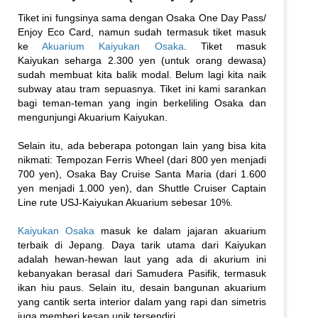
Tiket ini fungsinya sama dengan Osaka One Day Pass/
Enjoy Eco Card, namun sudah termasuk tiket masuk
ke
Akuarium Kaiyukan Osaka
. Tiket masuk
Kaiyukan seharga 2.300 yen (untuk orang dewasa)
sudah membuat kita balik modal. Belum lagi kita naik
subway atau tram sepuasnya. Tiket ini kami sarankan
bagi teman-teman yang ingin berkeliling Osaka dan
mengunjungi Akuarium Kaiyukan.
Selain itu, ada beberapa potongan lain yang bisa kita
nikmati: Tempozan Ferris Wheel (dari 800 yen menjadi
700 yen), Osaka Bay Cruise Santa Maria (dari 1.600
yen menjadi 1.000 yen), dan Shuttle Cruiser Captain
Line rute USJ-Kaiyukan Akuarium sebesar 10%.
Kaiyukan Osaka
masuk ke dalam jajaran akuarium
terbaik di Jepang. Daya tarik utama dari Kaiyukan
adalah hewan-hewan laut yang ada di akurium ini
kebanyakan berasal dari Samudera Pasifik, termasuk
ikan hiu paus. Selain itu, desain bangunan akuarium
yang cantik serta interior dalam yang rapi dan simetris
juga memberi kesan unik tersendiri.