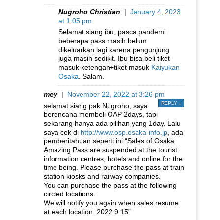
Nugroho Christian
|
January 4, 2023
at 1:05 pm
Selamat siang ibu, pasca pandemi
beberapa pass masih belum
dikeluarkan lagi karena pengunjung
juga masih sedikit. Ibu bisa beli tiket
masuk ketengan+tiket masuk
Kaiyukan
Osaka
. Salam.
mey
|
November 22, 2022 at 3:26 pm
REPLY
↓
selamat siang pak Nugroho, saya
berencana membeli OAP 2days, tapi
sekarang hanya ada pilihan yang 1day. Lalu
saya cek di
http://www.osp.osaka-info.jp
, ada
pemberitahuan seperti ini “Sales of Osaka
Amazing Pass are suspended at the tourist
information centres, hotels and online for the
time being. Please purchase the pass at train
station kiosks and railway companies.
You can purchase the pass at the following
circled locations.
We will notify you again when sales resume
at each location. 2022.9.15”