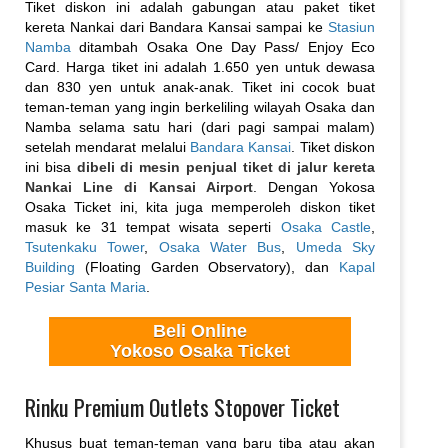
Tiket diskon ini adalah gabungan atau paket tiket
kereta Nankai dari Bandara Kansai sampai ke
Stasiun
Namba
ditambah Osaka One Day Pass/ Enjoy Eco
Card. Harga tiket ini adalah 1.650 yen untuk dewasa
dan 830 yen untuk anak-anak. Tiket ini cocok buat
teman-teman yang ingin berkeliling wilayah Osaka dan
Namba selama satu hari (dari pagi sampai malam)
setelah mendarat melalui
Bandara Kansai
. Tiket diskon
ini bisa
dibeli di mesin penjual tiket di jalur kereta
Nankai Line di Kansai Airport
. Dengan Yokosa
Osaka Ticket ini, kita juga memperoleh diskon tiket
masuk ke 31 tempat wisata seperti
Osaka Castle
,
Tsutenkaku Tower
,
Osaka Water Bus
,
Umeda Sky
Building
(Floating Garden Observatory), dan
Kapal
Pesiar Santa Maria
.
Beli Online
Yokoso Osaka Ticket
Rinku Premium Outlets Stopover Ticket
Khusus buat teman-teman yang baru tiba atau akan