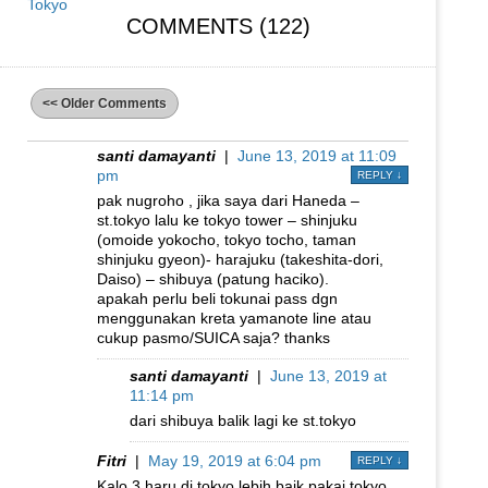
Tokyo
COMMENTS (122)
<< Older Comments
santi damayanti
|
June 13, 2019 at 11:09
pm
REPLY
↓
pak nugroho , jika saya dari Haneda –
st.tokyo lalu ke tokyo tower – shinjuku
(omoide yokocho, tokyo tocho, taman
shinjuku gyeon)- harajuku (takeshita-dori,
Daiso) – shibuya (patung haciko).
apakah perlu beli tokunai pass dgn
menggunakan kreta yamanote line atau
cukup pasmo/SUICA saja? thanks
santi damayanti
|
June 13, 2019 at
11:14 pm
dari shibuya balik lagi ke st.tokyo
Fitri
|
May 19, 2019 at 6:04 pm
REPLY
↓
Kalo 3 haru di tokyo lebih baik pakai tokyo