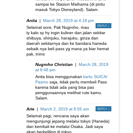
sampai ke Stasiun Maihama (di pintu
masuk Tokyo Disneyland). Salam.
Anita
|
March 28, 2019 at 4:18 pm
REPLY
↓
Selamat sore, Pak Nugroho, mau
ty kalo sy hy ingin kuliner dan jalan sekitar
shibuya, shinjuku, harajuku, ginza dan
daerah sekitarnya dan ke bandara haneda
sebaik nya beli pass yg mana ya biar hemat
pak, trims
Nugroho Christian
|
March 28, 2019
at 8:48 pm
Anita bisa menggunakan
kartu SUICA/
Pasmo
saja, tidak perlu membeli Pass
karena tidak ada yang bisa pas
penggunaannya melihat rute kamu.
Salam.
Arie
|
March 2, 2019 at 8:55 am
REPLY
↓
Selamat pagi, rencana saya akan
mengunjungi jepang melalui tokyo (Haneda)
dan kembali ke melalui Osaka. Jadi saya
akan berkeliling di tokyo