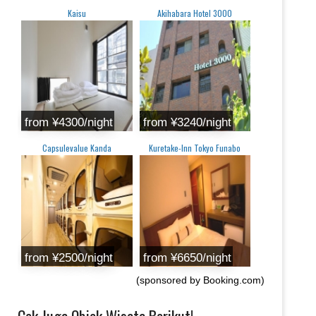
Kaisu
Akihabara Hotel 3000
from ¥4300/night
from ¥3240/night
Capsulevalue Kanda
Kuretake-Inn Tokyo Funabo
from ¥2500/night
from ¥6650/night
(sponsored by Booking.com)
Cek Juga Objek Wisata Berikut!