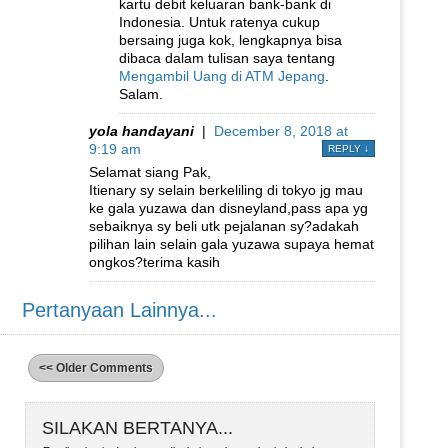
kartu debit keluaran bank-bank di
Indonesia. Untuk ratenya cukup
bersaing juga kok, lengkapnya bisa
dibaca dalam tulisan saya tentang
Mengambil Uang di ATM Jepang
.
Salam.
yola handayani
|
December 8, 2018 at
9:19 am
REPLY
↓
Selamat siang Pak,
Itienary sy selain berkeliling di tokyo jg mau
ke gala yuzawa dan disneyland,pass apa yg
sebaiknya sy beli utk pejalanan sy?adakah
pilihan lain selain gala yuzawa supaya hemat
ongkos?terima kasih
Pertanyaan Lainnya...
<< Older Comments
SILAKAN BERTANYA...