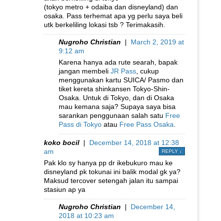
(tokyo metro + odaiba dan disneyland) dan
osaka. Pass terhemat apa yg perlu saya beli
utk berkeliling lokasi tsb ? Terimakasih.
Nugroho Christian
|
March 2, 2019 at
9:12 am
Karena hanya ada rute searah, bapak
jangan membeli
JR Pass
, cukup
menggunakan kartu SUICA/ Pasmo dan
tiket kereta shinkansen Tokyo-Shin-
Osaka. Untuk di Tokyo, dan di Osaka
mau kemana saja? Supaya saya bisa
sarankan penggunaan salah satu
Free
Pass di Tokyo
atau
Free Pass Osaka
.
koko bocil
|
December 14, 2018 at 12:38
am
REPLY
↓
Pak klo sy hanya pp dr ikebukuro mau ke
disneyland pk tokunai ini balik modal gk ya?
Maksud tercover setengah jalan itu sampai
stasiun ap ya
Nugroho Christian
|
December 14,
2018 at 10:23 am