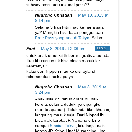
subway pass atau tokunai pass??
Nugroho Christian
|
May 19, 2019 at
9:14 pm
Selama 3 hari Fitri mau kemana saja
ya? Mungkin bisa baca penggunaan
Free Pass yang ada di Tokyo
. Salam.
Fani
|
May 8, 2019 at 2:36 pm
REPLY
↓
untuk anak umur <5th berarti gratis atau ada
tiket khusus untuk bisa akses masuk ke
keretanya?
kalau dari Nippori mau ke disneyland
rekomendasi naik apa ya
Nugroho Christian
|
May 8, 2019 at
3:24 pm
Anak usia < 5 tahun gratis bu naik
kereta, selama duduknya dipangku
(kereta apapun). Tidak ada tiket khusus,
langsung masuk saja. Dari Nippori ibu
bisa naik kereta JR Yamanote Line
sampai
Stasiun Tokyo
, lalu lanjut naik
kereta JR Keiyo Line/ Musashino Line