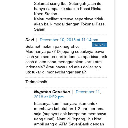
Selamat siang Ibu. Setengah jalan itu
hanya sampai ke stasiun Kasai Rinkai
Koen Station.
Kalau melihat rutenya sepertinya tidak
akan balik modal dengan Tokunai Pass.
Salam
Devi
|
December 10, 2018 at 11:14 pm
REPLY
↓
Selamat malam pak nugroho,
Mau nanya pak? Di jepang sebaiknya bawa
cash yen semua dari indonesia apa bisa tarik
cash di atm sana menggunakan kartu atm
indonesia? Atau bawa usd atau dollar sgp
utk tukar di moneychanger sana?
Terimakasih
Nugroho Christian
|
December 11,
2018 at 6:52 pm
Biasanya kami menyarankan untuk
membawa kebutuhan 1-2 hari pertama
saja (supaya tidak kerepotan membawa
uang tunai). Nanti di Jepang, ibu bisa
ambil uang di ATM SevenBank dengan