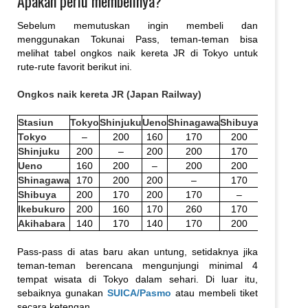
Apakah perlu membelinya?
Sebelum memutuskan ingin membeli dan
menggunakan Tokunai Pass, teman-teman bisa
melihat tabel ongkos naik kereta JR di Tokyo untuk
rute-rute favorit berikut ini.
Ongkos naik kereta JR (Japan Railway)
Stasiun
Tokyo
Shinjuku
Ueno
Shinagawa
Shibuya
Ikebukuro
Tokyo
–
200
160
170
200
200
Shinjuku
200
–
200
200
170
160
Ueno
160
200
–
200
200
170
Shinagawa
170
200
200
–
170
260
Shibuya
200
170
200
170
–
170
Ikebukuro
200
160
170
260
170
–
Akihabara
140
170
140
170
200
200
Pass-pass di atas baru akan untung, setidaknya jika
teman-teman berencana mengunjungi minimal 4
tempat wisata di Tokyo dalam sehari. Di luar itu,
sebaiknya gunakan
SUICA/Pasmo
atau membeli tiket
secara ketengan.