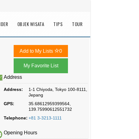
NDER
OBJEK WISATA
TIPS
TOUR
Add to My Lists
0
Address
Address:
1-1 Chiyoda, Tokyo 100-8111,
Jepang
GPS:
35.68612959399564,
139.75990612551732
Telephone:
+81 3-3213-1111
Opening Hours