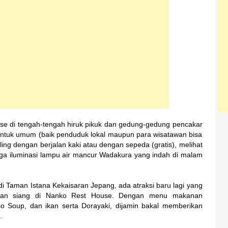
ase di tengah-tengah hiruk pikuk dan gedung-gedung pencakar
s untuk umum (baik penduduk lokal maupun para wisatawan bisa
ing dengan berjalan kaki atau dengan sepeda (gratis), melihat
juga iluminasi lampu air mancur Wadakura yang indah di malam
i di Taman Istana Kekaisaran Jepang, ada atraksi baru lagi yang
akan siang di Nanko Rest House. Dengan menu makanan
so Soup, dan ikan serta Dorayaki, dijamin bakal memberikan
.