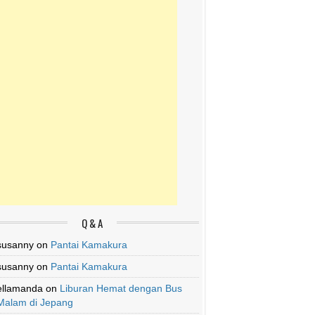
Q & A
susanny
on
Pantai Kamakura
susanny
on
Pantai Kamakura
ellamanda
on
Liburan Hemat dengan Bus
Malam di Jepang