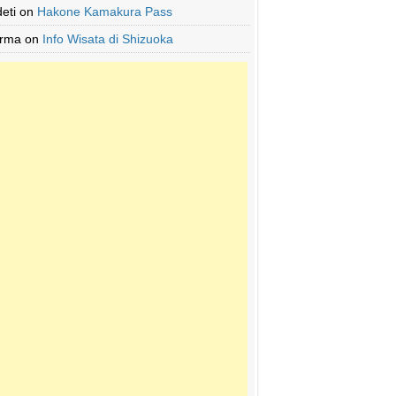
deti
on
Hakone Kamakura Pass
Irma
on
Info Wisata di Shizuoka