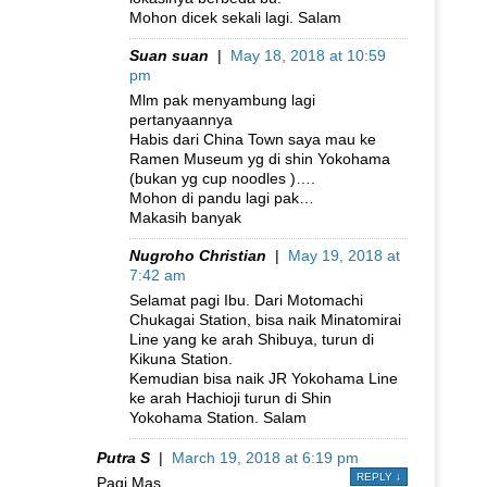
Mohon dicek sekali lagi. Salam
Suan suan
|
May 18, 2018 at 10:59
pm
Mlm pak menyambung lagi
pertanyaannya
Habis dari China Town saya mau ke
Ramen Museum yg di shin Yokohama
(bukan yg cup noodles )….
Mohon di pandu lagi pak…
Makasih banyak
Nugroho Christian
|
May 19, 2018 at
7:42 am
Selamat pagi Ibu. Dari Motomachi
Chukagai Station, bisa naik Minatomirai
Line yang ke arah Shibuya, turun di
Kikuna Station.
Kemudian bisa naik JR Yokohama Line
ke arah Hachioji turun di Shin
Yokohama Station. Salam
Putra S
|
March 19, 2018 at 6:19 pm
REPLY
↓
Pagi Mas