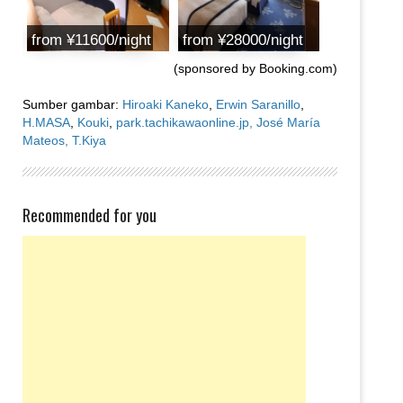
from ¥11600/night
from ¥28000/night
(sponsored by Booking.com)
Sumber gambar:
Hiroaki Kaneko
,
Erwin Saranillo
,
H.MASA
,
Kouki
,
park.tachikawaonline.jp,
José María
Mateos,
T.Kiya
Recommended for you