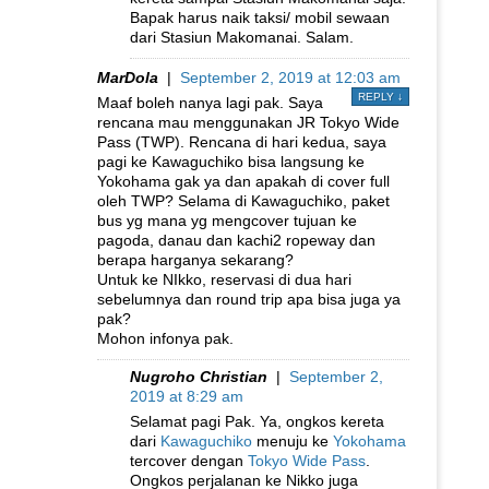
Bapak harus naik taksi/ mobil sewaan
dari Stasiun Makomanai. Salam.
MarDola
|
September 2, 2019 at 12:03 am
REPLY
↓
Maaf boleh nanya lagi pak. Saya
rencana mau menggunakan JR Tokyo Wide
Pass (TWP). Rencana di hari kedua, saya
pagi ke Kawaguchiko bisa langsung ke
Yokohama gak ya dan apakah di cover full
oleh TWP? Selama di Kawaguchiko, paket
bus yg mana yg mengcover tujuan ke
pagoda, danau dan kachi2 ropeway dan
berapa harganya sekarang?
Untuk ke NIkko, reservasi di dua hari
sebelumnya dan round trip apa bisa juga ya
pak?
Mohon infonya pak.
Nugroho Christian
|
September 2,
2019 at 8:29 am
Selamat pagi Pak. Ya, ongkos kereta
dari
Kawaguchiko
menuju ke
Yokohama
tercover dengan
Tokyo Wide Pass
.
Ongkos perjalanan ke Nikko juga