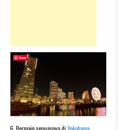
Save
6. Bermain sepuasnya di
Yokohama