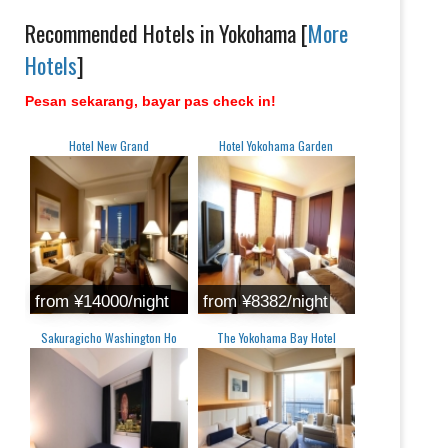
Recommended Hotels in Yokohama [
More
Hotels
]
Pesan sekarang, bayar pas check in!
Hotel New Grand
Hotel Yokohama Garden
from ¥14000/night
from ¥8382/night
Sakuragicho Washington Ho
The Yokohama Bay Hotel