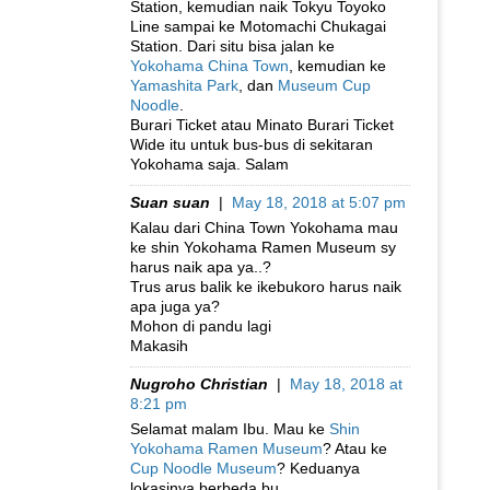
Station, kemudian naik Tokyu Toyoko
Line sampai ke Motomachi Chukagai
Station. Dari situ bisa jalan ke
Yokohama China Town
, kemudian ke
Yamashita Park
, dan
Museum Cup
Noodle
.
Burari Ticket atau Minato Burari Ticket
Wide itu untuk bus-bus di sekitaran
Yokohama saja. Salam
Suan suan
|
May 18, 2018 at 5:07 pm
Kalau dari China Town Yokohama mau
ke shin Yokohama Ramen Museum sy
harus naik apa ya..?
Trus arus balik ke ikebukoro harus naik
apa juga ya?
Mohon di pandu lagi
Makasih
Nugroho Christian
|
May 18, 2018 at
8:21 pm
Selamat malam Ibu. Mau ke
Shin
Yokohama Ramen Museum
? Atau ke
Cup Noodle Museum
? Keduanya
lokasinya berbeda bu.