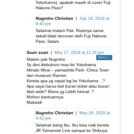
Yokohama), apakah masih di cover Fuji
Hakone Pass?
Nugroho Christian
|
July 19, 2018 at
9:40 pm
Selamat malam Pak. Rutenya sama
sekali tidak tercover oleh Fuji Hakone
Pass. Salam
Suan suan
|
May 17, 2018 at 11:15 pm
REPLY
↓
Malam pak Nugroho
Sy dari ikebukoro mau ke Yokohama
Minato Mirai – yamashita Park -China Town
dan museum Ramen
Kereta apa yg cepat lsg ke Yokohama…?
Apa saya harus beli burari ticket atau burari
tiket wide? Mana yg Lebih hemat..?
Mohon bantuannya
Makasih
Nugroho Christian
|
May 18, 2018 at
4:42 pm
Selamat siang Ibu. Ibu bisa naik kereta
JR Yamanote Line sampai ke Shibuya