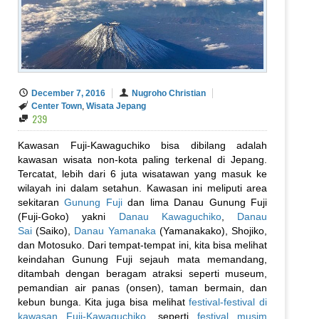
December 7, 2016
Nugroho Christian
Center Town
,
Wisata Jepang
239
Kawasan Fuji-Kawaguchiko bisa dibilang adalah
kawasan wisata non-kota paling terkenal di Jepang.
Tercatat, lebih dari 6 juta wisatawan yang masuk ke
wilayah ini dalam setahun. Kawasan ini meliputi area
sekitaran
Gunung Fuji
dan lima Danau Gunung Fuji
(Fuji-Goko) yakni
Danau Kawaguchiko
,
Danau
Sai
(Saiko),
Danau Yamanaka
(Yamanakako), Shojiko,
dan Motosuko. Dari tempat-tempat ini, kita bisa melihat
keindahan Gunung Fuji sejauh mata memandang,
ditambah dengan beragam atraksi seperti museum,
pemandian air panas (onsen), taman bermain, dan
kebun bunga. Kita juga bisa melihat
festival-festival di
kawasan Fuji-Kawaguchiko
, seperti
festival musim