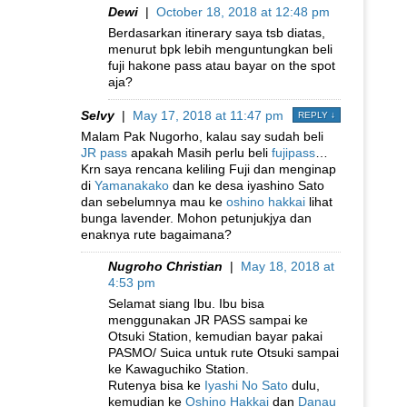
Dewi
|
October 18, 2018 at 12:48 pm
Berdasarkan itinerary saya tsb diatas,
menurut bpk lebih menguntungkan beli
fuji hakone pass atau bayar on the spot
aja?
Selvy
|
May 17, 2018 at 11:47 pm
REPLY
↓
Malam Pak Nugorho, kalau say sudah beli
JR pass
apakah Masih perlu beli
fujipass
…
Krn saya rencana keliling Fuji dan menginap
di
Yamanakako
dan ke desa iyashino Sato
dan sebelumnya mau ke
oshino hakkai
lihat
bunga lavender. Mohon petunjukjya dan
enaknya rute bagaimana?
Nugroho Christian
|
May 18, 2018 at
4:53 pm
Selamat siang Ibu. Ibu bisa
menggunakan JR PASS sampai ke
Otsuki Station, kemudian bayar pakai
PASMO/ Suica untuk rute Otsuki sampai
ke Kawaguchiko Station.
Rutenya bisa ke
Iyashi No Sato
dulu,
kemudian ke
Oshino Hakkai
dan
Danau