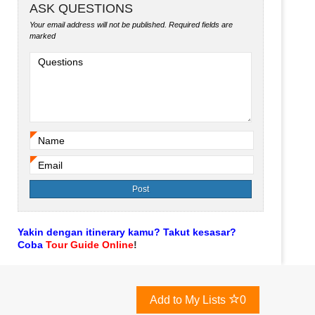
ASK QUESTIONS
Your email address will not be published.
Required fields are
marked
Questions
Name
*
Email
*
Yakin dengan itinerary kamu? Takut kesasar?
Coba
Tour Guide Online
!
Add to My Lists
0