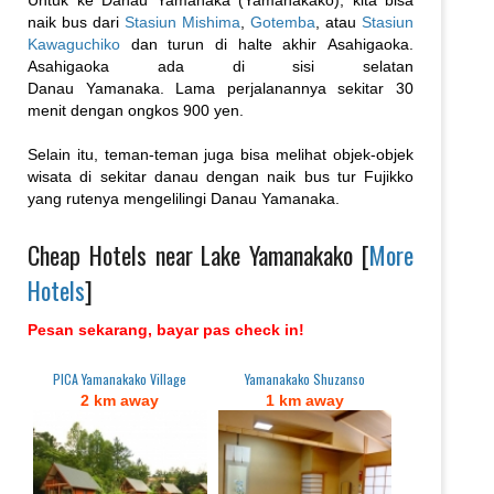
Untuk ke Danau Yamanaka (Yamanakako), kita bisa
naik bus dari
Stasiun Mishima
,
Gotemba
, atau
Stasiun
Kawaguchiko
dan turun di halte akhir Asahigaoka.
Asahigaoka ada di sisi selatan
Danau Yamanaka. Lama perjalanannya sekitar 30
menit dengan ongkos 900 yen.
Selain itu, teman-teman juga bisa melihat objek-objek
wisata di sekitar danau dengan naik bus tur Fujikko
yang rutenya mengelilingi Danau Yamanaka.
Cheap Hotels near Lake Yamanakako [
More
Hotels
]
Pesan sekarang, bayar pas check in!
PICA Yamanakako Village
Yamanakako Shuzanso
2 km away
1 km away