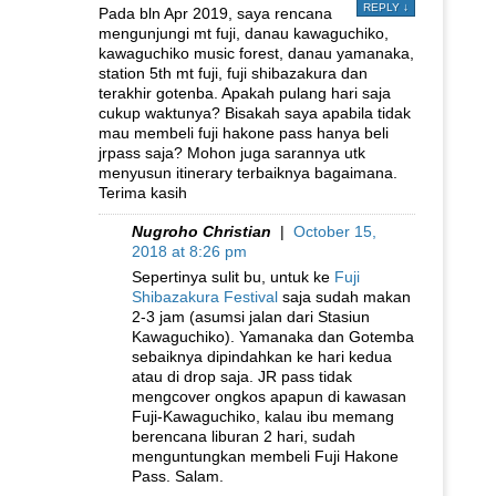
REPLY
↓
Pada bln Apr 2019, saya rencana
mengunjungi mt fuji, danau kawaguchiko,
kawaguchiko music forest, danau yamanaka,
station 5th mt fuji, fuji shibazakura dan
terakhir gotenba. Apakah pulang hari saja
cukup waktunya? Bisakah saya apabila tidak
mau membeli fuji hakone pass hanya beli
jrpass saja? Mohon juga sarannya utk
menyusun itinerary terbaiknya bagaimana.
Terima kasih
Nugroho Christian
|
October 15,
2018 at 8:26 pm
Sepertinya sulit bu, untuk ke
Fuji
Shibazakura Festival
saja sudah makan
2-3 jam (asumsi jalan dari Stasiun
Kawaguchiko). Yamanaka dan Gotemba
sebaiknya dipindahkan ke hari kedua
atau di drop saja. JR pass tidak
mengcover ongkos apapun di kawasan
Fuji-Kawaguchiko, kalau ibu memang
berencana liburan 2 hari, sudah
menguntungkan membeli Fuji Hakone
Pass. Salam.