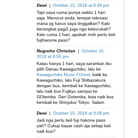
Dewi
|
October 15, 2018 at 8:49 pm
Tapi saya cuma punya waktu 1 hari
saja. Menurut anda, tempat rekreasi
mana yg harus saya tinggalkan? Kalo
berangkat pagi2 juga nga keburukah?
Kalo cuma 1 hari, apakah msh perlu beli
fujihaoone pass?
Nugroho Christian
|
October 15,
2018 at 8:55 pm
Kalau hanya 1 hari, saya sarankan ibu
pilih Danau Kawaguchiko, lalu ke
Kawaguchiko Music FOrest
, balik ke
Kawaguchiko, lalu Fuji Shibazakura
dengan bus, kembali ke Kawaguchiko,
lalu naik bus Fujikyu sampai ke
GOtemba. Dari Gotemba, bisa naik bus
kembali ke Shinjuku/ Tokyo. Salam.
Dewi
|
October 15, 2018 at 9:08 pm
Jadi nga perlu beli fuji hakone pass
yah? Cukup bayar cash aja setiap kali
naik bus?