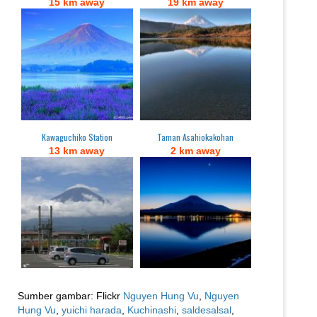
15 km away
19 km away
Kawaguchiko Station
Taman Asahiokakohan
13 km away
2 km away
Sumber gambar: Flickr
Nguyen Hung Vu
,
Nguyen
Hung Vu
,
yuichi harada
,
Kuchinashi
,
saldesalsal
,