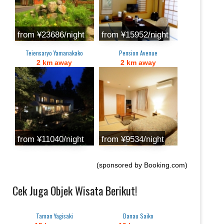
from ‎¥23686/night
from ‎¥15952/night
Teiensaryo Yamanakako
Pension Avenue
2 km away
2 km away
from ‎¥11040/night
from ‎¥9534/night
(sponsored by Booking.com)
Cek Juga Objek Wisata Berikut!
Taman Yagisaki
Danau Saiko