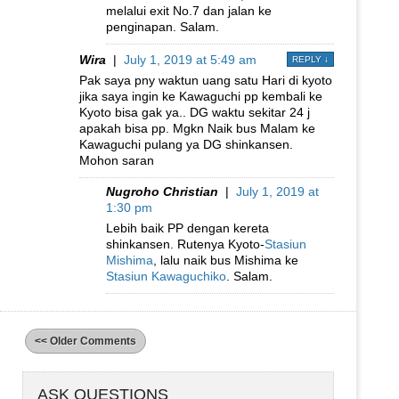
melalui exit No.7 dan jalan ke
penginapan. Salam.
Wira
|
July 1, 2019 at 5:49 am
REPLY
↓
Pak saya pny waktun uang satu Hari di kyoto
jika saya ingin ke Kawaguchi pp kembali ke
Kyoto bisa gak ya.. DG waktu sekitar 24 j
apakah bisa pp. Mgkn Naik bus Malam ke
Kawaguchi pulang ya DG shinkansen.
Mohon saran
Nugroho Christian
|
July 1, 2019 at
1:30 pm
Lebih baik PP dengan kereta
shinkansen. Rutenya Kyoto-
Stasiun
Mishima
, lalu naik bus Mishima ke
Stasiun Kawaguchiko
. Salam.
<< Older Comments
ASK QUESTIONS