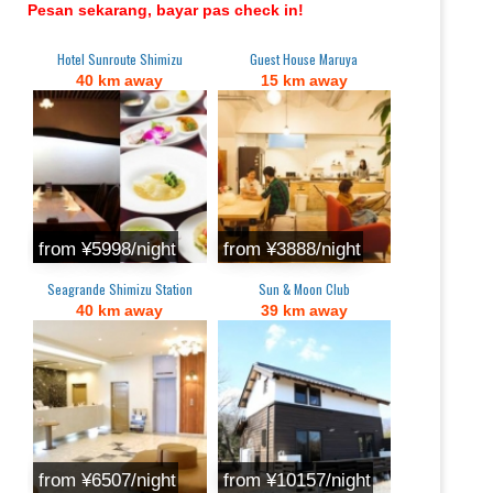
Pesan sekarang, bayar pas check in!
Hotel Sunroute Shimizu
Guest House Maruya
40 km away
15 km away
from ¥5998/night
from ¥3888/night
Seagrande Shimizu Station
Sun & Moon Club
40 km away
39 km away
from ¥6507/night
from ¥10157/night