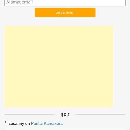
Q & A
susanny
on
Pantai Kamakura