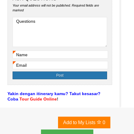
Your email address will not be published.
Required fields are
marked
Questions
Name
*
Email
*
Yakin dengan itinerary kamu? Takut kesasar?
Coba
Tour Guide Online
!
Add to My Lists
0