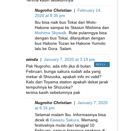
Nugroho Christian
|
February 14,
2020 at 8:35 pm
Ibu bisa naik bus Tokai dari Moto-
Hakone sampai ke Stasiun Mishima dan
Mishima Skywalk
. Rute pulanngya bisa
dengan bus Tokai, dilanjutkan dengan
bus Hakone Tozan ke Hakone Yumoto
lalu ke Gora. Salam.
winda
|
January 7, 2020 at 3:19 pm
REPLY
↓
Pak Nugroho, ada info jika di bulan
Februari, bunga sakura sudah ada yang
mekar di Shizuoka, apakah info ini valid?
Kalo dari Toyama station apakah dekat jarak
tempuhnya ke Shizuoka?
terima kasih sebelumnya pak
Nugroho Christian
|
January 7, 2020
at 6:16 pm
Selamat malam Ibu. Informasinya bisa
dicek di
Kawazu Sakura
. Memang
festivalnya mulai dari tanggal 10
Februari, namun biasanya peaknya di