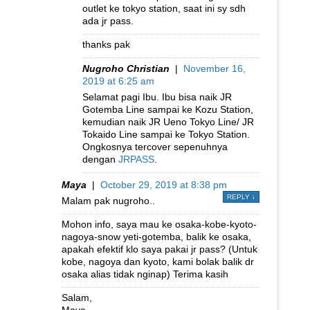
outlet ke tokyo station, saat ini sy sdh
ada jr pass.
thanks pak
Nugroho Christian
|
November 16,
2019 at 6:25 am
Selamat pagi Ibu. Ibu bisa naik JR
Gotemba Line sampai ke Kozu Station,
kemudian naik JR Ueno Tokyo Line/ JR
Tokaido Line sampai ke Tokyo Station.
Ongkosnya tercover sepenuhnya
dengan
JRPASS
.
Maya
|
October 29, 2019 at 8:38 pm
REPLY
↓
Malam pak nugroho..
Mohon info, saya mau ke osaka-kobe-kyoto-
nagoya-snow yeti-gotemba, balik ke osaka,
apakah efektif klo saya pakai jr pass? (Untuk
kobe, nagoya dan kyoto, kami bolak balik dr
osaka alias tidak nginap) Terima kasih
Salam,
Maya