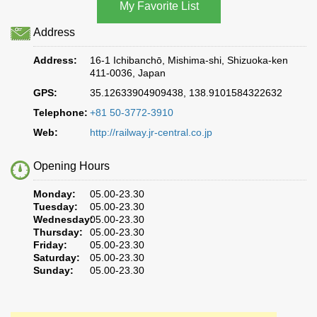
Address
Address:
16-1 Ichibanchō, Mishima-shi, Shizuoka-ken
411-0036, Japan
GPS:
35.12633904909438, 138.9101584322632
Telephone:
+81 50-3772-3910
Web:
http://railway.jr-central.co.jp
Opening Hours
Monday:
05.00-23.30
Tuesday:
05.00-23.30
Wednesday:
05.00-23.30
Thursday:
05.00-23.30
Friday:
05.00-23.30
Saturday:
05.00-23.30
Sunday:
05.00-23.30