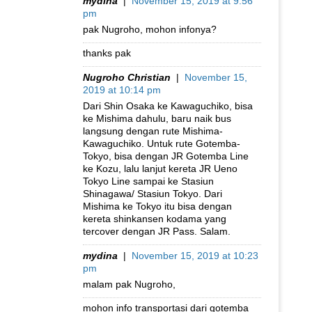
mydina
|
November 15, 2019 at 9:56
pm
pak Nugroho, mohon infonya?
thanks pak
Nugroho Christian
|
November 15,
2019 at 10:14 pm
Dari Shin Osaka ke Kawaguchiko, bisa
ke Mishima dahulu, baru naik bus
langsung dengan rute Mishima-
Kawaguchiko. Untuk rute Gotemba-
Tokyo, bisa dengan JR Gotemba Line
ke Kozu, lalu lanjut kereta JR Ueno
Tokyo Line sampai ke Stasiun
Shinagawa/ Stasiun Tokyo. Dari
Mishima ke Tokyo itu bisa dengan
kereta shinkansen kodama yang
tercover dengan JR Pass. Salam.
mydina
|
November 15, 2019 at 10:23
pm
malam pak Nugroho,
mohon info transportasi dari gotemba