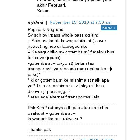
akhir Februari.
Salam
mydina
|
November 15, 2019 at 7:39 am
REPLY
↓
Pagi pak Nugroho,
Sy sdh py jrpass whole pass dg itin:
– Shin osaka st- kawaguchiko st ( cover
jrpass) nginep di kawaguchiko
– Kawaguchiko st- gotemba st( fudakyu bus
tdk cover jrpass)
-gotemba st – tokyo st( belum tau
transportasinya rencana mau optimalkan jr
pass)*
* kl dr gotemba st ke mishima st naik apa
ya? Trus dr mishima st -> tokyo st bisa
dicover jr pass ngga?
* atau ada alternatif transportasi lain
Pak Kira2 rutenya sdh pas atau dari shin
osaka st – gotemba st –
kawaguchiko st – tokyo st ?
Thanks pak