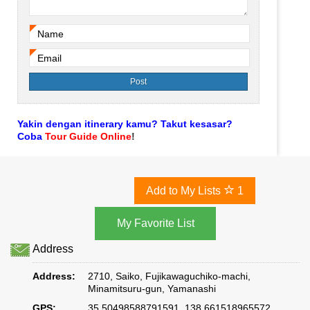
Name
*
Email
*
Yakin dengan itinerary kamu? Takut kesasar?
Coba
Tour Guide Online
!
Add to My Lists
1
Address
Address:
2710, Saiko, Fujikawaguchiko-machi,
Minamitsuru-gun, Yamanashi
GPS:
35.50498588791591, 138.661518965572