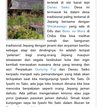
terletak di sisi barat tepi
Danau Saiko
. Desa ini
termasuk ke dalam desa
tradisional paling terkenal di
Jepang bersama dengan
Shirakawago
yang ada di
Gifu dan
Boso no Mura
di
Chiba. Kita bisa melihat
rumah dan bangunan
tradisional Jepang dengan jerami dan anyaman bambu
sebagai atap dan dindingnya. Ini adalah tempat
“pelarian” bagi orang-orang Jepang maupun
wisatawan dari segala kesibukan kota dan ingin
kembali merasakan suasana desa yang tenang dan
asri. Perpaduan
Gunung Fuji
dan Danau Saiko
berpadu menjadi satu pemandangan yang tidak akan
terlupakan saat kita mengunjungi Iyashi No Sato. Di
Iyashi no Sato, ada juga toko kostum dimana kita bisa
mencoba berpakaian seperti orang Jepang jaman
dahulu. Ada pilihan mengenakan kimono atau juga
yoroi (pakaian pasukan jaman dahulu). Simak kisah
kunjungan saya ke Iyashi No Sato dalam liburan ke