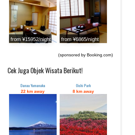
from ‎¥15952/night
from ¥6865/night
(sponsored by Booking.com)
Cek Juga Objek Wisata Berikut!
Danau Yamanaka
Oishi Park
22 km away
8 km away