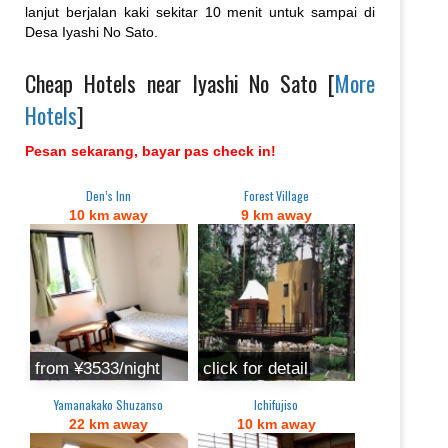
lanjut berjalan kaki sekitar 10 menit untuk sampai di
Desa Iyashi No Sato.
Cheap Hotels near Iyashi No Sato [
More
Hotels
]
Pesan sekarang, bayar pas check in!
Den’s Inn
Forest Village
10 km away
9 km away
from ¥3533/night
click for detail
Yamanakako Shuzanso
Ichifujiso
22 km away
10 km away