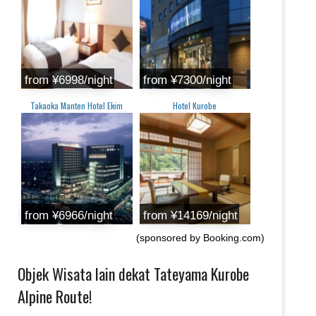
from ¥6998/night
from ¥7300/night
Takaoka Manten Hotel Ekim
Hotel Kurobe
from ¥6966/night
from ¥14169/night
(sponsored by Booking.com)
Objek Wisata lain dekat Tateyama Kurobe
Alpine Route!