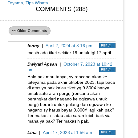
Toyama
,
Tips Wisata
COMMENTS (288)
<< Older Comments
tenny
|
April 2, 2024 at 8:16 pm
REPLY
↓
masih ada tiket sekitar 19 untuk tgl 17 april
Dwiyati Apsari
|
October 7, 2023 at 10:42
pm
REPLY
↓
Halo pak mau tanya, sy rencana akan ke
tateyama pada akhir oktober 2023, tapi baca
di atas ya pak kalau tiket yg 9.800¥ hanya
untuk satu arah pergi, (rencana akan
berangkat dari nagano ke ogizawa untuk
pergi) berarti untuk pulang dari ogizawa ke
nagano sy harus bayar 9.800¥ lagi kah pak?
Terimakasih.. atau ada saran lebih baik via
mana ya pak? Terimakasih pak..
Lina
|
April 17, 2023 at 1:56 am
REPLY
↓