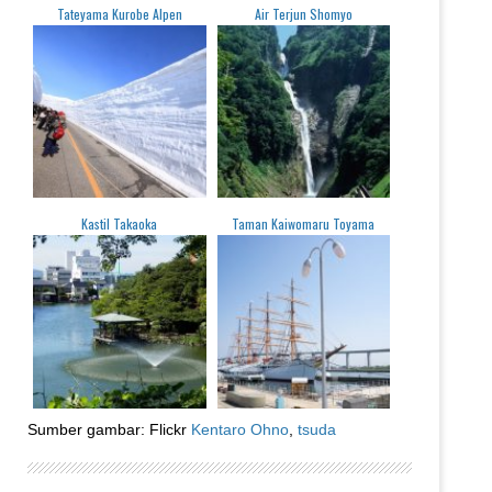
Tateyama Kurobe Alpen
Air Terjun Shomyo
Kastil Takaoka
Taman Kaiwomaru Toyama
Sumber gambar: Flickr
Kentaro Ohno
,
tsuda