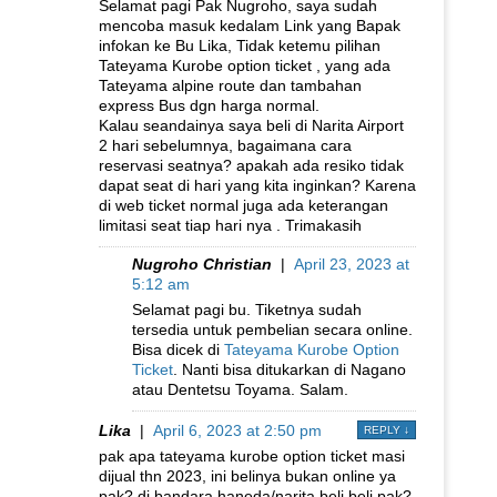
Selamat pagi Pak Nugroho, saya sudah
mencoba masuk kedalam Link yang Bapak
infokan ke Bu Lika, Tidak ketemu pilihan
Tateyama Kurobe option ticket , yang ada
Tateyama alpine route dan tambahan
express Bus dgn harga normal.
Kalau seandainya saya beli di Narita Airport
2 hari sebelumnya, bagaimana cara
reservasi seatnya? apakah ada resiko tidak
dapat seat di hari yang kita inginkan? Karena
di web ticket normal juga ada keterangan
limitasi seat tiap hari nya . Trimakasih
Nugroho Christian
|
April 23, 2023 at
5:12 am
Selamat pagi bu. Tiketnya sudah
tersedia untuk pembelian secara online.
Bisa dicek di
Tateyama Kurobe Option
Ticket
. Nanti bisa ditukarkan di Nagano
atau Dentetsu Toyama. Salam.
Lika
|
April 6, 2023 at 2:50 pm
REPLY
↓
pak apa tateyama kurobe option ticket masi
dijual thn 2023, ini belinya bukan online ya
pak? di bandara haneda/narita beli beli pak?