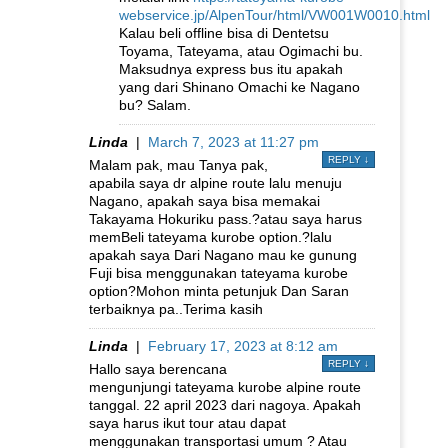
webservice.jp/AlpenTour/html/VW001W0010.html
Kalau beli offline bisa di Dentetsu
Toyama, Tateyama, atau Ogimachi bu.
Maksudnya express bus itu apakah
yang dari Shinano Omachi ke Nagano
bu? Salam.
Linda
|
March 7, 2023 at 11:27 pm
REPLY
↓
Malam pak, mau Tanya pak,
apabila saya dr alpine route lalu menuju
Nagano, apakah saya bisa memakai
Takayama Hokuriku pass.?atau saya harus
memBeli tateyama kurobe option.?lalu
apakah saya Dari Nagano mau ke gunung
Fuji bisa menggunakan tateyama kurobe
option?Mohon minta petunjuk Dan Saran
terbaiknya pa..Terima kasih
Linda
|
February 17, 2023 at 8:12 am
REPLY
↓
Hallo saya berencana
mengunjungi tateyama kurobe alpine route
tanggal. 22 april 2023 dari nagoya. Apakah
saya harus ikut tour atau dapat
menggunakan transportasi umum ? Atau