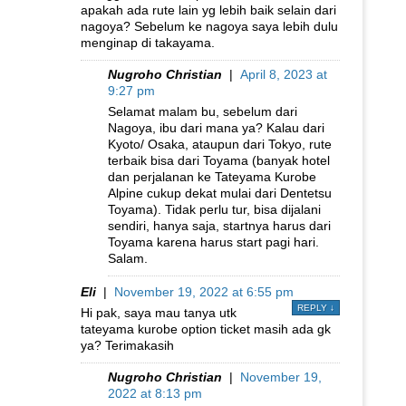
apakah ada rute lain yg lebih baik selain dari
nagoya? Sebelum ke nagoya saya lebih dulu
menginap di takayama.
Nugroho Christian
|
April 8, 2023 at
9:27 pm
Selamat malam bu, sebelum dari
Nagoya, ibu dari mana ya? Kalau dari
Kyoto/ Osaka, ataupun dari Tokyo, rute
terbaik bisa dari Toyama (banyak hotel
dan perjalanan ke Tateyama Kurobe
Alpine cukup dekat mulai dari Dentetsu
Toyama). Tidak perlu tur, bisa dijalani
sendiri, hanya saja, startnya harus dari
Toyama karena harus start pagi hari.
Salam.
Eli
|
November 19, 2022 at 6:55 pm
REPLY
↓
Hi pak, saya mau tanya utk
tateyama kurobe option ticket masih ada gk
ya? Terimakasih
Nugroho Christian
|
November 19,
2022 at 8:13 pm