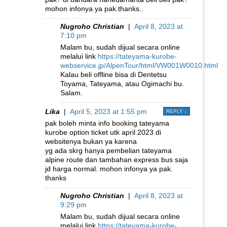
mohon infonya ya pak.thanks..
Nugroho Christian
|
April 8, 2023 at
7:10 pm
Malam bu, sudah dijual secara online
melalui link
https://tateyama-kurobe-
webservice.jp/AlpenTour/html/VW001W0010.html
Kalau beli offline bisa di Dentetsu
Toyama, Tateyama, atau Ogimachi bu.
Salam.
Lika
|
April 5, 2023 at 1:55 pm
REPLY
↓
pak boleh minta info booking tateyama
kurobe option ticket utk april 2023 di
websitenya bukan ya karena
yg ada skrg hanya pembelian tateyama
alpine route dan tambahan express bus saja
jd harga normal. mohon infonya ya pak.
thanks
Nugroho Christian
|
April 8, 2023 at
9:29 pm
Malam bu, sudah dijual secara online
melalui link
https://tateyama-kurobe-