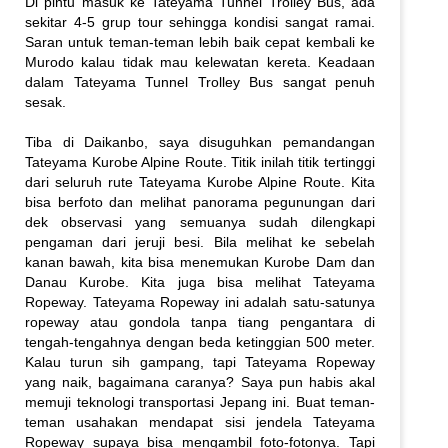
Di pintu masuk ke Tateyama Tunnel Trolley Bus, ada
sekitar 4-5 grup tour sehingga kondisi sangat ramai.
Saran untuk teman-teman lebih baik cepat kembali ke
Murodo kalau tidak mau kelewatan kereta. Keadaan
dalam Tateyama Tunnel Trolley Bus sangat penuh
sesak.
Tiba di Daikanbo, saya disuguhkan pemandangan
Tateyama Kurobe Alpine Route. Titik inilah titik tertinggi
dari seluruh rute Tateyama Kurobe Alpine Route. Kita
bisa berfoto dan melihat panorama pegunungan dari
dek observasi yang semuanya sudah dilengkapi
pengaman dari jeruji besi. Bila melihat ke sebelah
kanan bawah, kita bisa menemukan Kurobe Dam dan
Danau Kurobe. Kita juga bisa melihat Tateyama
Ropeway. Tateyama Ropeway ini adalah satu-satunya
ropeway atau gondola tanpa tiang pengantara di
tengah-tengahnya dengan beda ketinggian 500 meter.
Kalau turun sih gampang, tapi Tateyama Ropeway
yang naik, bagaimana caranya? Saya pun habis akal
memuji teknologi transportasi Jepang ini. Buat teman-
teman usahakan mendapat sisi jendela Tateyama
Ropeway supaya bisa mengambil foto-fotonya. Tapi