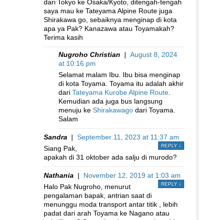
dari Tokyo ke Osaka/Kyoto, ditengah-tengah
saya mau ke Tateyama Alpine Route juga
Shirakawa go, sebaiknya menginap di kota
apa ya Pak? Kanazawa atau Toyamakah?
Terima kasih
Nugroho Christian
|
August 8, 2024
at 10:16 pm
Selamat malam Ibu. Ibu bisa menginap
di kota Toyama. Toyama itu adalah akhir
dari
Tateyama Kurobe Alpine Route
.
Kemudian ada juga bus langsung
menuju ke
Shirakawago
dari Toyama.
Salam
Sandra
|
September 11, 2023 at 11:37 am
REPLY
↓
Siang Pak,
apakah di 31 oktober ada salju di murodo?
Nathania
|
November 12, 2019 at 1:03 am
REPLY
↓
Halo Pak Nugroho, menurut
pengalaman bapak, antrian saat di
menunggu moda transport antar titik , lebih
padat dari arah Toyama ke Nagano atau