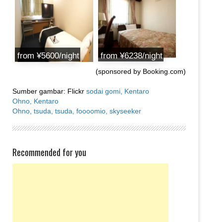
from ¥5600/night
from ¥6238/night
(sponsored by Booking.com)
Sumber gambar: Flickr
sodai gomi,
Kentaro
Ohno,
Kentaro
Ohno,
tsuda,
tsuda,
foooomio,
skyseeker
Recommended for you