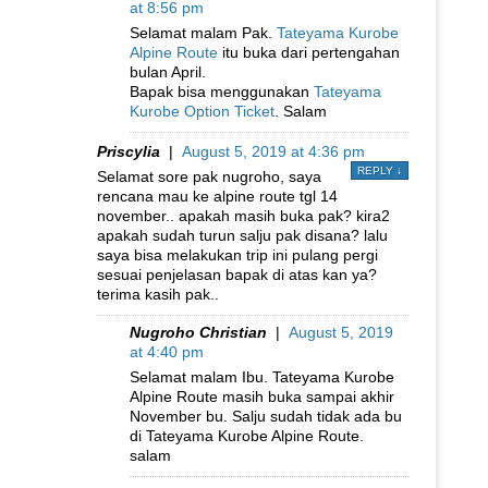
at 8:56 pm
Selamat malam Pak.
Tateyama Kurobe
Alpine Route
itu buka dari pertengahan
bulan April.
Bapak bisa menggunakan
Tateyama
Kurobe Option Ticket
. Salam
Priscylia
|
August 5, 2019 at 4:36 pm
REPLY
↓
Selamat sore pak nugroho, saya
rencana mau ke alpine route tgl 14
november.. apakah masih buka pak? kira2
apakah sudah turun salju pak disana? lalu
saya bisa melakukan trip ini pulang pergi
sesuai penjelasan bapak di atas kan ya?
terima kasih pak..
Nugroho Christian
|
August 5, 2019
at 4:40 pm
Selamat malam Ibu. Tateyama Kurobe
Alpine Route masih buka sampai akhir
November bu. Salju sudah tidak ada bu
di Tateyama Kurobe Alpine Route.
salam