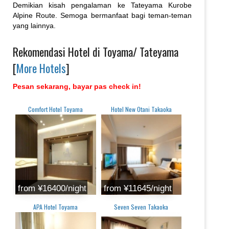
Demikian kisah pengalaman ke Tateyama Kurobe
Alpine Route. Semoga bermanfaat bagi teman-teman
yang lainnya.
Rekomendasi Hotel di Toyama/ Tateyama
[
More Hotels
]
Pesan sekarang, bayar pas check in!
Comfort Hotel Toyama
Hotel New Otani Takaoka
from ¥16400/night
from ¥11645/night
APA Hotel Toyama
Seven Seven Takaoka