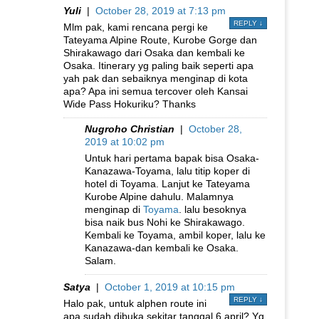
Yuli
|
October 28, 2019 at 7:13 pm
REPLY
↓
Mlm pak, kami rencana pergi ke
Tateyama Alpine Route, Kurobe Gorge dan
Shirakawago dari Osaka dan kembali ke
Osaka. Itinerary yg paling baik seperti apa
yah pak dan sebaiknya menginap di kota
apa? Apa ini semua tercover oleh Kansai
Wide Pass Hokuriku? Thanks
Nugroho Christian
|
October 28,
2019 at 10:02 pm
Untuk hari pertama bapak bisa Osaka-
Kanazawa-Toyama, lalu titip koper di
hotel di Toyama. Lanjut ke Tateyama
Kurobe Alpine dahulu. Malamnya
menginap di
Toyama
. lalu besoknya
bisa naik bus Nohi ke Shirakawago.
Kembali ke Toyama, ambil koper, lalu ke
Kanazawa-dan kembali ke Osaka.
Salam.
Satya
|
October 1, 2019 at 10:15 pm
REPLY
↓
Halo pak, untuk alphen route ini
apa sudah dibuka sekitar tanggal 6 april? Yg