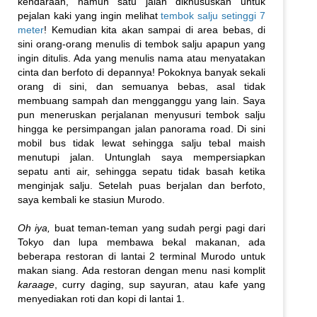
kendaraan, namun satu jalan dikhususkan untuk
pejalan kaki yang ingin melihat
tembok salju setinggi 7
meter
! Kemudian kita akan sampai di area bebas, di
sini orang-orang menulis di tembok salju apapun yang
ingin ditulis. Ada yang menulis nama atau menyatakan
cinta dan berfoto di depannya! Pokoknya banyak sekali
orang di sini, dan semuanya bebas, asal tidak
membuang sampah dan mengganggu yang lain. Saya
pun meneruskan perjalanan menyusuri tembok salju
hingga ke persimpangan jalan panorama road. Di sini
mobil bus tidak lewat sehingga salju tebal maish
menutupi jalan. Untunglah saya mempersiapkan
sepatu anti air, sehingga sepatu tidak basah ketika
menginjak salju. Setelah puas berjalan dan berfoto,
saya kembali ke stasiun Murodo.
Oh iya,
buat teman-teman yang sudah pergi pagi dari
Tokyo dan lupa membawa bekal makanan, ada
beberapa restoran di lantai 2 terminal Murodo untuk
makan siang. Ada restoran dengan menu nasi komplit
karaage
, curry daging, sup sayuran, atau kafe yang
menyediakan roti dan kopi di lantai 1.