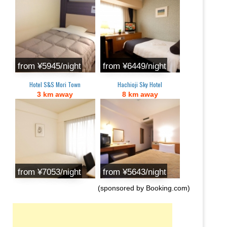
from ¥5945/night
from ¥6449/night
Hotel S&S Mori Town
Hachioji Sky Hotel
3 km away
8 km away
from ¥7053/night
from ¥5643/night
(sponsored by Booking.com)