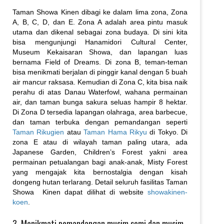
Taman Showa Kinen dibagi ke dalam lima zona, Zona
A, B, C, D, dan E. Zona A adalah area pintu masuk
utama dan dikenal sebagai zona budaya. Di sini kita
bisa mengunjungi Hanamidori Cultural Center,
Museum Kekaisaran Showa, dan lapangan luas
bernama Field of Dreams. Di zona B, teman-teman
bisa menikmati berjalan di pinggir kanal dengan 5 buah
air mancur raksasa. Kemudian di Zona C, kita bisa naik
perahu di atas Danau Waterfowl, wahana permainan
air, dan taman bunga sakura seluas hampir 8 hektar.
Di Zona D tersedia lapangan olahraga, area barbecue,
dan taman terbuka dengan pemandangan seperti
Taman Rikugien
atau
Taman Hama Rikyu
di Tokyo. Di
zona E atau di wilayah taman paling utara, ada
Japanese Garden, Children’s Forest yakni area
permainan petualangan bagi anak-anak, Misty Forest
yang mengajak kita bernostalgia dengan kisah
dongeng hutan terlarang. Detail seluruh fasilitas Taman
Showa Kinen dapat dilihat di website
showakinen-
koen
.
3. Menikmati pemandangan musim semi dan musim