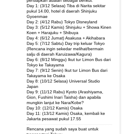
persiapkan adalah sebagai berikut:
Day 1: (3/12 Selasa) Tiba di Narita sekitar
pukul 14.00, hotel di daerah Shinjuku
Gyoenmae
Day 2: (4/12 Rabu) Tokyo Disneyland
Day 3: (5/12 Kamis) Shinjuku + Showa Kinen
Koen + Harajuku + Shibuya
Day 4: (6/12 Jumat) Asakusa + Akihabara
Day 5: (7/12 Sabtu) Day trip keluar Tokyo
(Rencana ingin sekedar melihat/bermain
salju di daerah Karuizawa/Kagura)
Day 6: (8/12 Minggu) Ikut tur Limon Bus dari
Tokyo ke Takayama
Day 7: (9/12 Senin) Ikut tur Limon Bus dari
Takayama ke Osaka
Day 8: (10/12 Selasa) Universal Studio
Japan
Day 9: (11/12 Rabu) Kyoto (Arashiyama,
Gion, Fushimi Inari Taisha) dan apabila
mungkin lanjut ke Nara/Kobe?
Day 10: (12/12 Kamis) Osaka
Day 11: (13/12 Kamis) Osaka, kembali ke
Jakarta pesawat pukul 17.55
Rencana yang sudah saya buat untuk