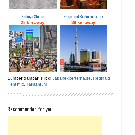
Shibuya Station
Shops and Restaurants Tok
28 km away
38 km away
Sumber gambar: Flickr
Japanexperterna.se
,
Reginald
Pentimio
,
Takashi .M
Recommended for you