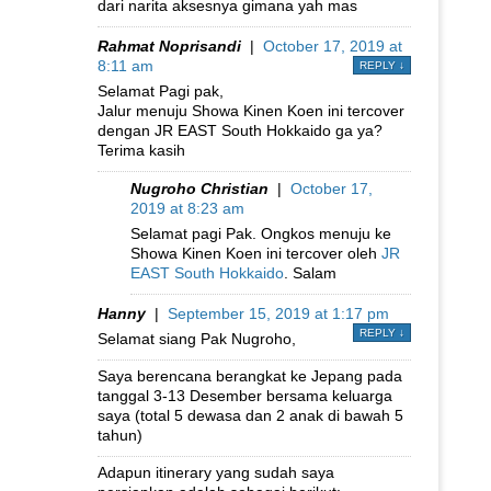
dari narita aksesnya gimana yah mas
Rahmat Noprisandi
|
October 17, 2019 at
8:11 am
REPLY
↓
Selamat Pagi pak,
Jalur menuju Showa Kinen Koen ini tercover
dengan JR EAST South Hokkaido ga ya?
Terima kasih
Nugroho Christian
|
October 17,
2019 at 8:23 am
Selamat pagi Pak. Ongkos menuju ke
Showa Kinen Koen ini tercover oleh
JR
EAST South Hokkaido
. Salam
Hanny
|
September 15, 2019 at 1:17 pm
REPLY
↓
Selamat siang Pak Nugroho,
Saya berencana berangkat ke Jepang pada
tanggal 3-13 Desember bersama keluarga
saya (total 5 dewasa dan 2 anak di bawah 5
tahun)
Adapun itinerary yang sudah saya