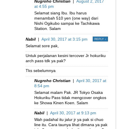
Nugroho Christian
|
August 2, 2017
at 4:55 pm
Selamat siang Ibu. Ibu harus
menambah 510 yen (one way) dari
Nishi Ogikubo sampai ke Tachikawa
Station. Salam
Nabil
|
April 30, 2017 at 3:15 pm
REPLY
↓
Selamat sore pak,
Untuk perjalanan kesini tercover Jr hokuriku
arch pass tdk ya pak?
Tks sebelumnya
Nugroho Christian
|
April 30, 2017 at
8:54 pm
Selamat malam Pak. JR Tokyo Osaka
Hokuriku Pass tidak mengcover ongkos
ke Showa Kinen Koen. Salam
Nabil
|
April 30, 2017 at 9:13 pm
Wah padahal itu jalur jr ya pak si chuo
line itu. Cara taunya lihat dimana ya pak