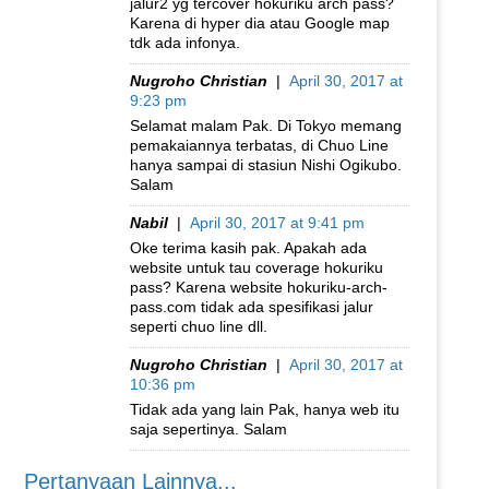
jalur2 yg tercover hokuriku arch pass?
Karena di hyper dia atau Google map
tdk ada infonya.
Nugroho Christian
|
April 30, 2017 at
9:23 pm
Selamat malam Pak. Di Tokyo memang
pemakaiannya terbatas, di Chuo Line
hanya sampai di stasiun Nishi Ogikubo.
Salam
Nabil
|
April 30, 2017 at 9:41 pm
Oke terima kasih pak. Apakah ada
website untuk tau coverage hokuriku
pass? Karena website hokuriku-arch-
pass.com tidak ada spesifikasi jalur
seperti chuo line dll.
Nugroho Christian
|
April 30, 2017 at
10:36 pm
Tidak ada yang lain Pak, hanya web itu
saja sepertinya. Salam
Pertanyaan Lainnya...