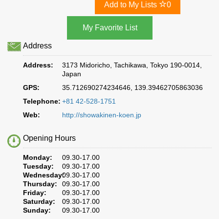
Add to My Lists
0
Address
Address:
3173 Midoricho, Tachikawa, Tokyo 190-0014,
Japan
GPS:
35.712690274234646, 139.39462705863036
Telephone:
+81 42-528-1751
Web:
http://showakinen-koen.jp
Opening Hours
Monday:
09.30-17.00
Tuesday:
09.30-17.00
Wednesday:
09.30-17.00
Thursday:
09.30-17.00
Friday:
09.30-17.00
Saturday:
09.30-17.00
Sunday:
09.30-17.00