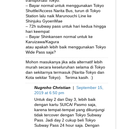
transportasi Tokyo:
– Bayar normal untuk menggunakan Tokyo
Shuttle/Access Narita Bus, turun di Tokyo
Station lalu naik Marunouchi Line ke
Shinjuku GyoenMae
– 72h subway pass untuk hari kedua hingga
hari keempat
– Bayar Shinkansen normal untuk ke
Karuizawa/Kagura
atau apakah lebih baik menggunakan Tokyo
Wide Pass saja?
Mohon masukanya jika ada alternatif lebih
murah secara keseluruhan selama di Tokyo
dan sekitarnya termasuk (Narita-Tokyo dan
Kota sekitar Tokyo). Terima kasih. :)
Nugroho Christian
|
September 15,
2019 at 6:50 pm
Untuk day 2 dan Day 3, lebih baik
dengan kartu SUICA/ Pasmo saja,
karena tempat-tempat yang dikunjungi
tidak tercover dengan Tokyo Subway
Pass. Jadi day 2 cukup beli Tokyo
Subway Pass 24 hour saja. Dengan