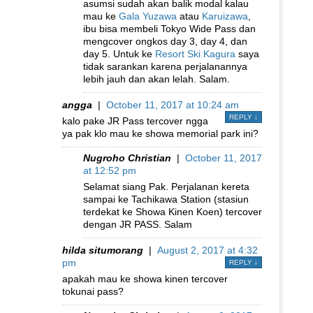
asumsi sudah akan balik modal kalau
mau ke
Gala Yuzawa
atau
Karuizawa
,
ibu bisa membeli Tokyo Wide Pass dan
mengcover ongkos day 3, day 4, dan
day 5. Untuk ke
Resort Ski Kagura
saya
tidak sarankan karena perjalanannya
lebih jauh dan akan lelah. Salam.
angga
|
October 11, 2017 at 10:24 am
REPLY
↓
kalo pake JR Pass tercover ngga
ya pak klo mau ke showa memorial park ini?
Nugroho Christian
|
October 11, 2017
at 12:52 pm
Selamat siang Pak. Perjalanan kereta
sampai ke Tachikawa Station (stasiun
terdekat ke Showa Kinen Koen) tercover
dengan JR PASS. Salam
hilda situmorang
|
August 2, 2017 at 4:32
pm
REPLY
↓
apakah mau ke showa kinen tercover
tokunai pass?