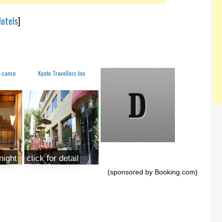
otels
]
a-sanso
Kyoto Travellers Inn
night
click for detail
(sponsored by Booking.com)