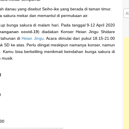
ah danau yang disebut Seiho-ike yang berada di taman timur.
ga sakura mekar dan memantul di permukaan air.
t up
bunga sakura di malam hari. Pada tanggal 9-12 April 2020
enanganan covid-19
) diadakan Konser Heian Jingu Shidare
tahunan di
Heian Jingu
. Acara dimulai dari pukul 18.15-21.00
k SD ke atas. Perlu diingat meskipun namanya konser, namun
. Kamu bisa berkeliling menikmati keindahan bunga sakura di
 musik.
u
0
.00