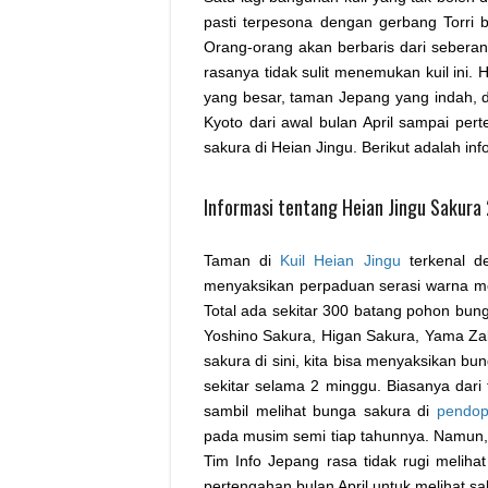
pasti terpesona dengan gerbang Torri 
Orang-orang akan berbaris dari seberang
rasanya tidak sulit menemukan kuil ini.
yang besar, taman Jepang yang indah,
Kyoto dari awal bulan April sampai pe
sakura di Heian Jingu. Berikut adalah i
Informasi tentang Heian Jingu Sakura
Taman di
Kuil Heian Jingu
terkenal d
menyaksikan perpaduan serasi warna me
Total ada sekitar 300 batang pohon bung
Yoshino Sakura, Higan Sakura, Yama Za
sakura di sini, kita bisa menyaksikan bu
sekitar selama 2 minggu. Biasanya dari
sambil melihat bunga sakura di
pendop
pada musim semi tiap tahunnya. Namun, 
Tim Info Jepang rasa tidak rugi melihat
pertengahan bulan April untuk melihat 