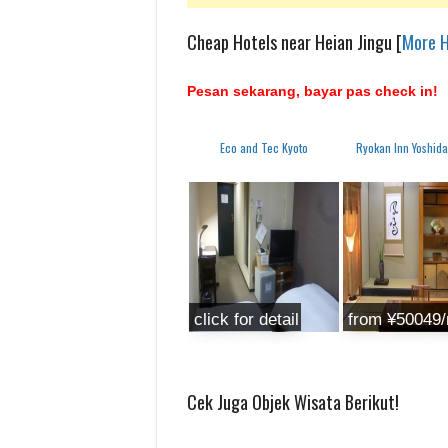
Cheap Hotels near Heian Jingu [
More H
Pesan sekarang, bayar pas check in!
Eco and Tec Kyoto
Ryokan Inn Yoshid
click for detail
from ¥50049/
Cek Juga Objek Wisata Berikut!