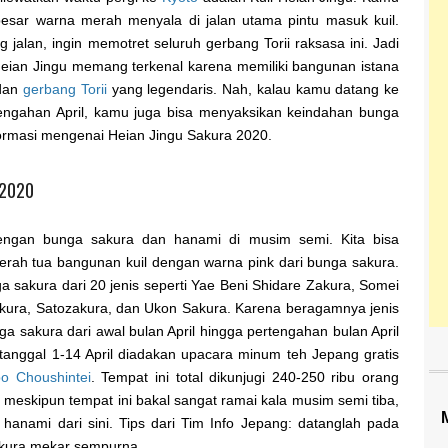
besar warna merah menyala di jalan utama pintu masuk kuil.
 jalan, ingin memotret seluruh gerbang Torii raksasa ini. Jadi
 Heian Jingu memang terkenal karena memiliki bangunan istana
 dan
gerbang Torii
yang legendaris. Nah, kalau kamu datang ke
rtengahan April, kamu juga bisa menyaksikan keindahan bunga
nformasi mengenai Heian Jingu Sakura 2020.
 2020
engan bunga sakura dan hanami di musim semi. Kita bisa
rah tua bangunan kuil dengan warna pink dari bunga sakura.
a sakura dari 20 jenis seperti Yae Beni Shidare Zakura, Somei
kura, Satozakura, dan Ukon Sakura. Karena beragamnya jenis
nga sakura dari awal bulan April hingga pertengahan bulan April
 tanggal 1-14 April diadakan upacara minum teh Jepang gratis
o Choushintei
. Tempat ini total dikunjugi 240-250 ribu orang
meskipun tempat ini bakal sangat ramai kala musim semi tiba,
 hanami dari sini. Tips dari Tim Info Jepang: datanglah pada
sakura mekar sempurna.