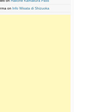
deti
on
Hakone Kamakura Pass
Irma
on
Info Wisata di Shizuoka