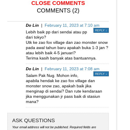
CLOSE COMMENTS
COMMENTS (2)
Do Lin
|
February 11, 2023 at 7:10 am
REPLY
↓
Lebih baik pp dari sendai atau pp
dari tokyo?
Utk ke zao fox village dan zao monster snow
pada awal tahun baru apakah buka 1-3 jan ?
atau lebih baik 4-5 januari?
Terima kasih banyak atas bantuannya.
Do Lin
|
February 11, 2023 at 7:08 am
REPLY
↓
Salam Pak Nug. Mohon info,
apabila hendak ke zao fox village dan
monster snow zao, apakah baik jika
menginap di sendai? Dan rute kendaraan
jika menggunakan jr pass baik di stasiun
mana?
ASK QUESTIONS
Your email address will not be published.
Required fields are