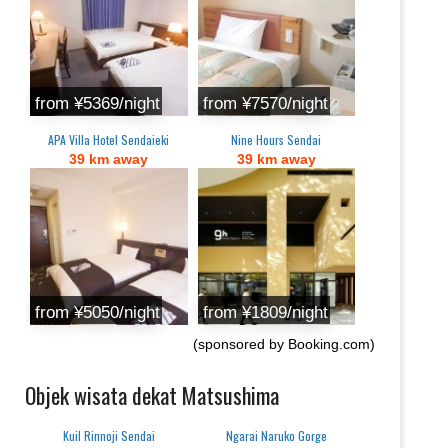
from ¥5369/night
from ¥7570/night
APA Villa Hotel Sendaieki
Nine Hours Sendai
39 km away
39 km away
from ¥5050/night
from ¥1809/night
(sponsored by Booking.com)
Objek wisata dekat Matsushima
Kuil Rinnoji Sendai
Ngarai Naruko Gorge