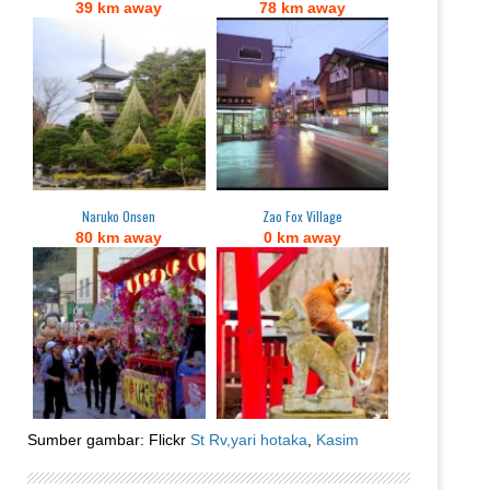
39 km away
78 km away
Naruko Onsen
Zao Fox Village
80 km away
0 km away
Sumber gambar: Flickr
St Rv,
yari hotaka
,
Kasim