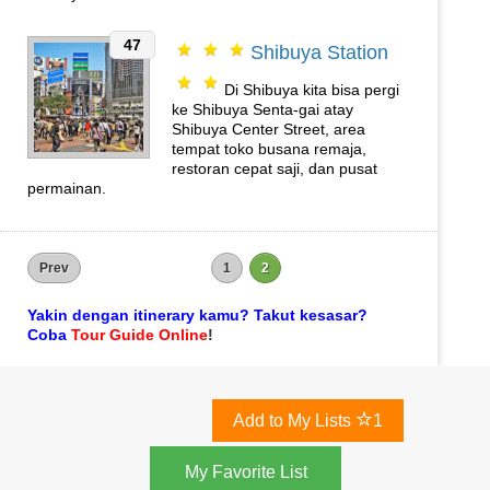
47
Shibuya Station
Di Shibuya kita bisa pergi
ke Shibuya Senta-gai atay
Shibuya Center Street, area
tempat toko busana remaja,
restoran cepat saji, dan pusat
permainan.
Prev
1
2
Yakin dengan itinerary kamu? Takut kesasar?
Coba
Tour Guide Online
!
Add to My Lists
1