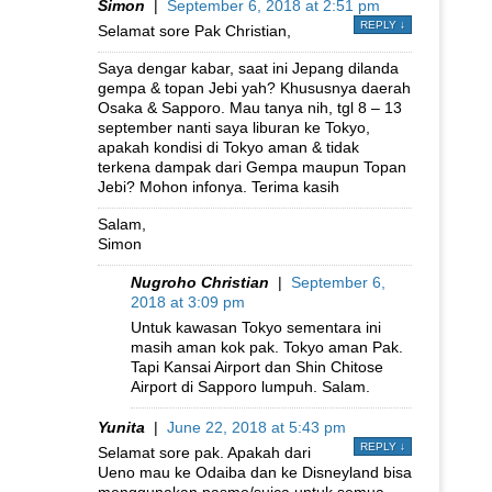
Simon
|
September 6, 2018 at 2:51 pm
REPLY
↓
Selamat sore Pak Christian,
Saya dengar kabar, saat ini Jepang dilanda
gempa & topan Jebi yah? Khususnya daerah
Osaka & Sapporo. Mau tanya nih, tgl 8 – 13
september nanti saya liburan ke Tokyo,
apakah kondisi di Tokyo aman & tidak
terkena dampak dari Gempa maupun Topan
Jebi? Mohon infonya. Terima kasih
Salam,
Simon
Nugroho Christian
|
September 6,
2018 at 3:09 pm
Untuk kawasan Tokyo sementara ini
masih aman kok pak. Tokyo aman Pak.
Tapi Kansai Airport dan Shin Chitose
Airport di Sapporo lumpuh. Salam.
Yunita
|
June 22, 2018 at 5:43 pm
REPLY
↓
Selamat sore pak. Apakah dari
Ueno mau ke Odaiba dan ke Disneyland bisa