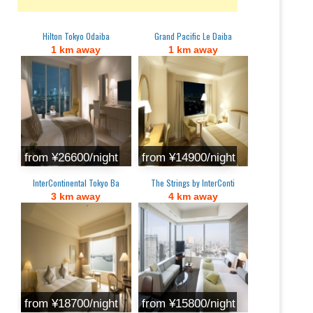
Hilton Tokyo Odaiba
Grand Pacific Le Daiba
1 km away
1 km away
from ¥26600/night
from ¥14900/night
InterContinental Tokyo Ba
The Strings by InterConti
3 km away
4 km away
from ¥18700/night
from ¥15800/night