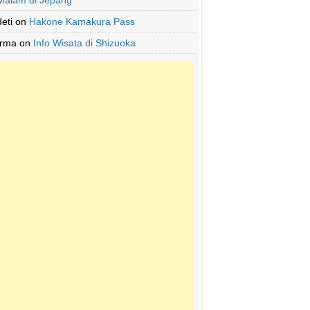
Malam di Jepang
deti
on
Hakone Kamakura Pass
Irma
on
Info Wisata di Shizuoka