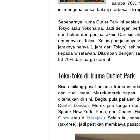
sampai 70%. S
ini mengenai pusat belanja terbesar di reg
Sebenarnya Iruma Outlet Park ini adalah 
Tokyo atau Yokohama. Jadi dengan berbel
dan bukan dari penjual akhir. Dari sinil
umumnya di Tokyo. Seiring berjalannya wa
jaraknya hanya 1 jam dari Tokyo) sehin
kepada wisatawan. Ditambah dengan sal
50-70% dari harga normal.
Toko-toko di Iruma Outlet Park
Bisa dibilang pusat belanja Iruma ini ad
dan cuci mata. Merek-merek sepatu o
ditemukan di sini. Begitu pula pakaian
Dunhill London. Merek jam tangan dun
Spade New York, Furla, dan Coach. Ha
Ginza
atau di
Harajuku
. Selain itu, seb
(tax-free), jadi pastikan membawa passpo