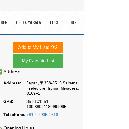
NDER
OBJEK WISATA
TIPS
TOUR
Add to My Lists
2
Address
Address:
Japan, 〒358-8515 Saitama
Prefecture, Iruma, Miyadera,
3169−1
GPS:
35.8101851,
139.38021189999995
Telephone:
+81 4-2935-1616
Opening Hours