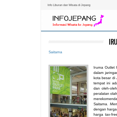
Info Liburan dan Wisata di Jepang
IR
Saitama
Iruma Outlet
dalam jaringa
kota besar di
tempat ini a
dan oleh-ole
peralatan ola
merekomendas
Saitama.
Men
dengan harga 
harga tax-fre