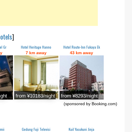
otels
]
el Gr
Hotel Heritage Hanno
Hotel Route-Inn Fukaya Ek
ay
7 km away
43 km away
ight
from ¥10183/night
from ¥8293/night
(sponsored by Booking.com)
mii
Gedung Fuji Televisi
Kuil Yasukuni Jinja