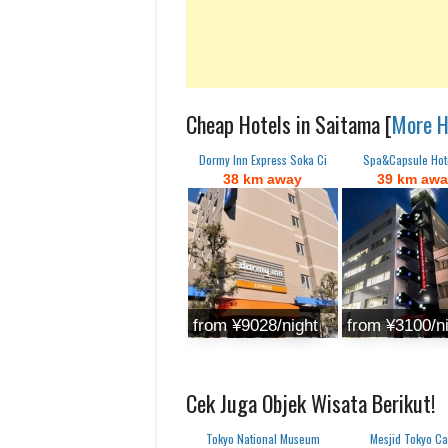
Cheap Hotels in Saitama [
More H
Dormy Inn Express Soka Ci
Spa&Capsule Hot
38 km away
39 km aw
from ¥9028/night
from ¥3100/n
Cek Juga Objek Wisata Berikut!
Tokyo National Museum
Mesjid Tokyo Ca