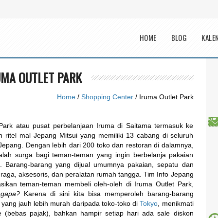
Main menu
HOME
BLOG
KALE
UMA OUTLET PARK
Home
/
Shopping Center
/ Iruma Outlet Park
 Park atau pusat perbelanjaan Iruma di Saitama termasuk ke
n ritel mal Jepang Mitsui yang memiliki 13 cabang di seluruh
 Jepang. Dengan lebih dari 200 toko dan restoran di dalamnya,
dalah surga bagi teman-teman yang ingin berbelanja pakaian
h. Barang-barang yang dijual umumnya pakaian, sepatu dan
hraga, aksesoris, dan peralatan rumah tangga. Tim Info Jepang
ikan teman-teman membeli oleh-oleh di Iruma Outlet Park,
gapa?
Karena di sini kita bisa memperoleh barang-barang
yang jauh lebih murah daripada toko-toko di
Tokyo
, menikmati
e (bebas pajak), bahkan hampir setiap hari ada sale diskon