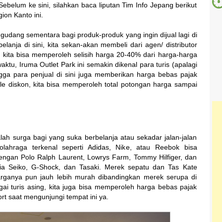
ebelum ke sini, silahkan baca liputan Tim Info Jepang berikut
ion Kanto ini.
gudang sementara bagi produk-produk yang ingin dijual lagi di
anja di sini, kita sekan-akan membeli dari agen/ distributor
ah kita bisa memperoleh selisih harga 20-40% dari harga-harga
ktu, Iruma Outlet Park ini semakin dikenal para turis (apalagi
gga para penjual di sini juga memberikan harga bebas pajak
e diskon, kita bisa memperoleh total potongan harga sampai
alah surga bagi yang suka berbelanja atau sekadar jalan-jalan
lahraga terkenal seperti Adidas, Nike, atau Reebok bisa
 dengan Polo Ralph Laurent, Lowrys Farm, Tommy Hilfiger, dan
ia Seiko, G-Shock, dan Tasaki. Merek sepatu dan Tas Kate
rganya pun jauh lebih murah dibandingkan merek serupa di
agai turis asing, kita juga bisa memperoleh harga bebas pajak
rt saat mengunjungi tempat ini ya.