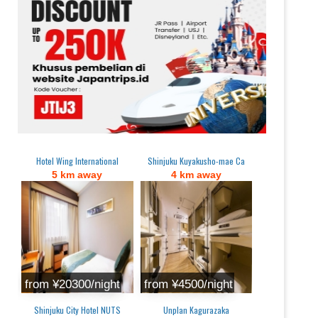
Hotel Wing International
Shinjuku Kuyakusho-mae Ca
5 km away
4 km away
from ¥20300/night
from ¥4500/night
Shinjuku City Hotel NUTS
Unplan Kagurazaka