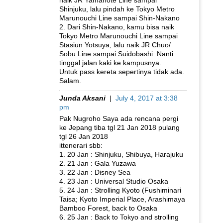
naik JR Yamanote Line sampai
Shinjuku, lalu pindah ke Tokyo Metro
Marunouchi Line sampai Shin-Nakano
2. Dari Shin-Nakano, kamu bisa naik
Tokyo Metro Marunouchi Line sampai
Stasiun Yotsuya, lalu naik JR Chuo/
Sobu Line sampai Suidobashi. Nanti
tinggal jalan kaki ke kampusnya.
Untuk pass kereta sepertinya tidak ada.
Salam.
Junda Aksani
|
July 4, 2017 at 3:38
pm
Pak Nugroho Saya ada rencana pergi
ke Jepang tiba tgl 21 Jan 2018 pulang
tgl 26 Jan 2018
ittenerari sbb:
1. 20 Jan : Shinjuku, Shibuya, Harajuku
2. 21 Jan : Gala Yuzawa
3. 22 Jan : Disney Sea
4. 23 Jan : Universal Studio Osaka
5. 24 Jan : Strolling Kyoto (Fushiminari
Taisa; Kyoto Imperial Place, Arashimaya
Bamboo Forest, back to Osaka
6. 25 Jan : Back to Tokyo and strolling