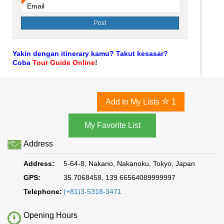
Email
*
Yakin dengan itinerary kamu? Takut kesasar?
Coba
Tour Guide Online
!
Add to My Lists
1
Address
Address:
5-64-8, Nakano, Nakanoku, Tokyo, Japan
GPS:
35.7068458, 139.66564089999997
Telephone:
(+81)3-5318-3471
Opening Hours