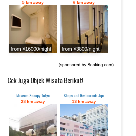
5 km away
6 km away
from ¥16000/night
from ¥3800/night
(sponsored by Booking.com)
Cek Juga Objek Wisata Berikut!
Museum Snoopy Tokyo
Shops and Restaurants Aqu
28 km away
13 km away