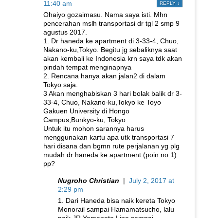
11:40 am
REPLY
↓
Ohaiyo gozaimasu. Nama saya isti. Mhn
pencerahan mslh transportasi dr tgl 2 smp 9
agustus 2017.
1. Dr haneda ke apartment di 3-33-4, Chuo,
Nakano-ku,Tokyo. Begitu jg sebaliknya saat
akan kembali ke Indonesia krn saya tdk akan
pindah tempat menginapnya
2. Rencana hanya akan jalan2 di dalam
Tokyo saja.
3 Akan menghabiskan 3 hari bolak balik dr 3-
33-4, Chuo, Nakano-ku,Tokyo ke Toyo
Gakuen University di Hongo
Campus,Bunkyo-ku, Tokyo
Untuk itu mohon sarannya harus
menggunakan kartu apa utk transportasi 7
hari disana dan bgmn rute perjalanan yg plg
mudah dr haneda ke apartment (poin no 1)
pp?
Nugroho Christian
|
July 2, 2017 at
2:29 pm
1. Dari Haneda bisa naik kereta Tokyo
Monorail sampai Hamamatsucho, lalu