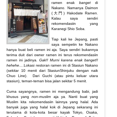
ramen enak
banget
di
Nakano. Namanya Daimon
(大門) Hakodate Ramen.
Kalau saya sendiri
rekomendasiin yang
Karanegi Shio Soba.
Tiap kali ke Jepang, pasti
saya sempetin ke Nakano
hanya buat beli ramen ini aja. Saya sendiri bukannya
terima duit dari owner ramen ini terus rekomendasiin
ramen ini jadinya.
Gak!! Murni karena enak banget!!
hehehe…
.Lokasi restoran ramen ini di Stasiun Nakano
(sekitar 10 menit dari StasiunShinjuku dengan naik
Chuo Line). Dari Guchi (atau pintu keluar utara
stasiun), teman-teman bisa jalan sekitar 5 menit.
Cuma sayangnya, ramen ini mengandung babi, jadi
khusus yang
non-muslim
aja ya. Nanti buat yang
Muslim kita rekomendasiin lainnya yang halal. Ada
banyak juga yang halal kok di Jepang sekarang ini
terutama di kota-kota besar kayak Tokyo, Osaka,