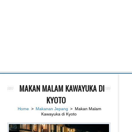
MAKAN MALAM KAWAYUKA DI
KYOTO
Home
>
Makanan Jepang
> Makan Malam
Kawayuka di Kyoto