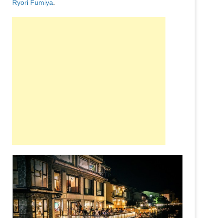
Ryori Fumiya
.