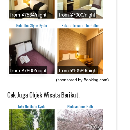
from ¥7534/night
from ¥7000/night
Hotel Ibis Styles Kyoto
Sakura Terrace The Galler
from ¥7800/night
from ¥10589/night
(sponsored by Booking.com)
Cek Juga Objek Wisata Berikut!
Take No Michi Kyoto
Philosophers Path