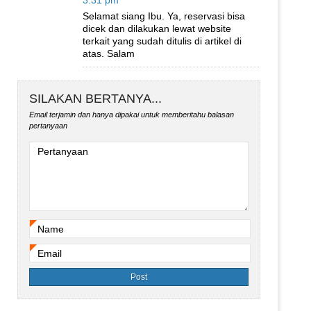
Selamat siang Ibu. Ya, reservasi bisa
dicek dan dilakukan lewat website
terkait yang sudah ditulis di artikel di
atas. Salam
SILAKAN BERTANYA...
Email terjamin dan hanya dipakai untuk memberitahu balasan
pertanyaan
Pertanyaan
Name
*
Email
*