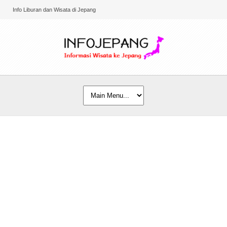
Info Liburan dan Wisata di Jepang