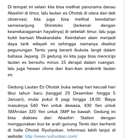
Di tempat ini selain kita bisa melihat panorama danau
Abashiri di timur, lalu lautan es Ohotsk di utara dari dek
observasi, kita juga bisa melihat keindahan
semenanjung Shiretoko (terkenal dengan
keanekaragaman hayatinya) di sebelah timur, lalu juga
bukit barisan Meakandake. Keindahan alam menjadi
daya tarik wilayah ini sehingga namanya disebut
pegunungan Tento yang berarti ibukota langit dalam
bahasa Jepang. Di gedung ini kita juga bisa mencicipi
lautan es bersuhu minus 15 derajat dalam ruangan,
lalu juga hewan clione dan ikan-ikan endemik lautan
es.
Gedung Lautan Es Ohotsk buka setiap hari kecuali hari
libur tahun baru (tanggal 29 Desember hingga 5
Januari), mulai pukul 8 pagi hingga 18.00. Biaya
masuknya 540 Yen untuk dewasa, 430 Yen untuk
SMA<dan 320 Yen untuk SMP ke bawah. Gedung ini
bisa diakses dari Abashiri Station dengan
menggunakan bus ke arah gunung Tento dan berhenti
di halte Ohotsk Ryuhyokan. Informasi lebih lanjut di
website:
http://www.ryuhyokan.com/