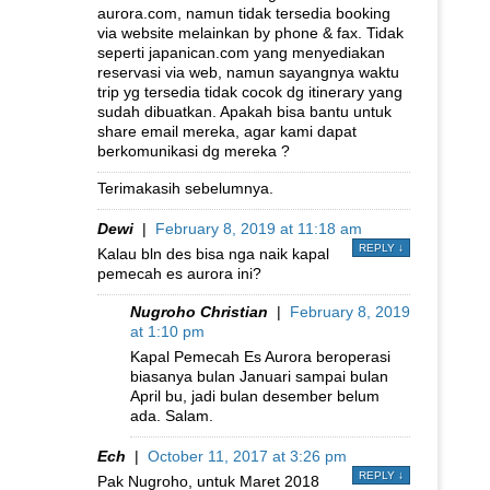
aurora.com, namun tidak tersedia booking
via website melainkan by phone & fax. Tidak
seperti japanican.com yang menyediakan
reservasi via web, namun sayangnya waktu
trip yg tersedia tidak cocok dg itinerary yang
sudah dibuatkan. Apakah bisa bantu untuk
share email mereka, agar kami dapat
berkomunikasi dg mereka ?
Terimakasih sebelumnya.
Dewi
|
February 8, 2019 at 11:18 am
REPLY
↓
Kalau bln des bisa nga naik kapal
pemecah es aurora ini?
Nugroho Christian
|
February 8, 2019
at 1:10 pm
Kapal Pemecah Es Aurora beroperasi
biasanya bulan Januari sampai bulan
April bu, jadi bulan desember belum
ada. Salam.
Ech
|
October 11, 2017 at 3:26 pm
REPLY
↓
Pak Nugroho, untuk Maret 2018