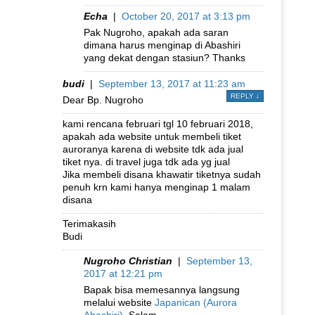
Echa
|
October 20, 2017 at 3:13 pm
Pak Nugroho, apakah ada saran
dimana harus menginap di Abashiri
yang dekat dengan stasiun? Thanks
budi
|
September 13, 2017 at 11:23 am
REPLY
↓
Dear Bp. Nugroho
kami rencana februari tgl 10 februari 2018,
apakah ada website untuk membeli tiket
auroranya karena di website tdk ada jual
tiket nya. di travel juga tdk ada yg jual
Jika membeli disana khawatir tiketnya sudah
penuh krn kami hanya menginap 1 malam
disana
Terimakasih
Budi
Nugroho Christian
|
September 13,
2017 at 12:21 pm
Bapak bisa memesannya langsung
melalui website
Japanican (Aurora
Abashiri)
. Salam.