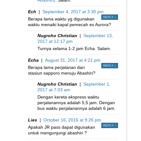
Ech
|
September 4, 2017 at 3:30 pm
REPLY
↓
Berapa lama waktu yg digunakan
waktu menaiki kapal pemecah es Aurora?
Nugroho Christian
|
September 13,
2017 at 12:17 pm
Turnya selama 1-2 jam Echa. Salam.
Echa
|
August 31, 2017 at 4:21 pm
REPLY
↓
Berapa lama perjalanan dari
stasiun sapporo menuju Abashiri?
Nugroho Christian
|
September 1,
2017 at 7:03 am
Dengan kereta ekspress waktu
perjalanannya adalah 5,5 jam. Dengan
bus waktu perjalanannya adalah 6 jam.
Lies
|
October 16, 2016 at 9:26 pm
REPLY
↓
Apakah JR pass dapat digunakan
untuk mengunjungi abashiri ?