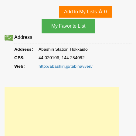
Add to My Lists
0
Address
Address:
Abashiri Station Hokkaido
GPS:
44.020106, 144.254092
Web:
http://abashiri.jp/tabinavi/en/