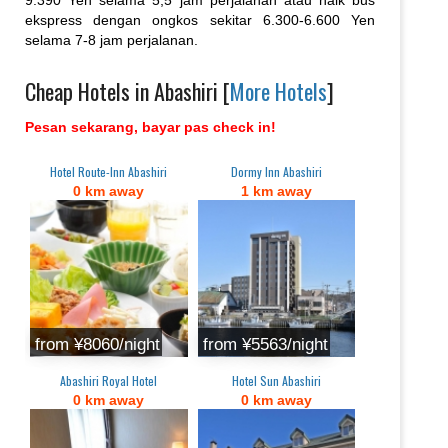
ekspress dengan ongkos sekitar 6.300-6.600 Yen
selama 7-8 jam perjalanan.
Cheap Hotels in Abashiri [
More Hotels
]
Pesan sekarang, bayar pas check in!
Hotel Route-Inn Abashiri
Dormy Inn Abashiri
0 km away
1 km away
from ‎¥8060/night
from ‎¥5563/night
Abashiri Royal Hotel
Hotel Sun Abashiri
0 km away
0 km away