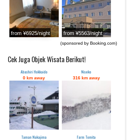
from ‎¥6925/night
from ‎¥5563/night
(sponsored by Booking.com)
Cek Juga Objek Wisata Berikut!
Abashiri Hokkaido
Niseko
0 km away
316 km away
Taman Nakajima
Farm Tomita