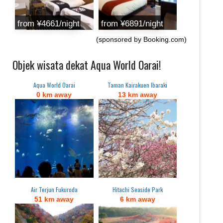
from ¥4661/night
from ¥6891/night
(sponsored by Booking.com)
Objek wisata dekat Aqua World Oarai!
Aqua World Oarai
Taman Kairakuen Ibaraki
0 km away
13 km away
Air Terjun Fukuroda
Hitachi Seaside Park
51 km away
6 km away