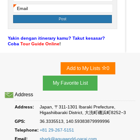
Email
*
Yakin dengan itinerary kamu? Takut kesasar?
Coba
Tour Guide Online
!
Add to My Lists
0
Address
Address:
Japan, 〒311-1301 Ibaraki Prefecture,
Higashiibaraki District, 大洗町磯浜町8252−3
GPS:
36.3335513, 140.59383879999996
Telephone:
+81 29-267-5151
Email:
shark@aquaworld-oarai.com