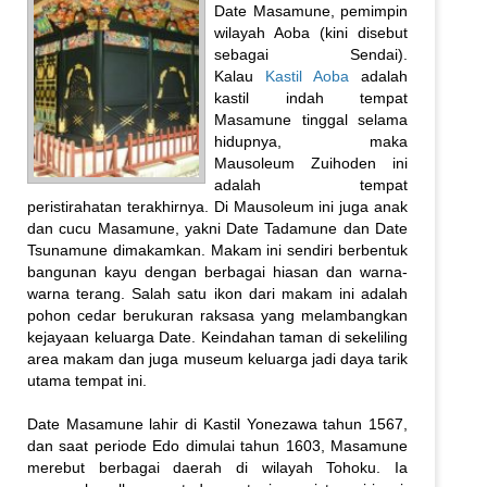
Date Masamune, pemimpin
wilayah Aoba (kini disebut
sebagai Sendai).
Kalau
Kastil Aoba
adalah
kastil indah tempat
Masamune tinggal selama
hidupnya, maka
Mausoleum Zuihoden ini
adalah tempat
peristirahatan terakhirnya. Di Mausoleum ini juga anak
dan cucu Masamune, yakni Date Tadamune dan Date
Tsunamune dimakamkan. Makam ini sendiri berbentuk
bangunan kayu dengan berbagai hiasan dan warna-
warna terang. Salah satu ikon dari makam ini adalah
pohon cedar berukuran raksasa yang melambangkan
kejayaan keluarga Date. Keindahan taman di sekeliling
area makam dan juga museum keluarga jadi daya tarik
utama tempat ini.
Date Masamune lahir di Kastil Yonezawa tahun 1567,
dan saat periode Edo dimulai tahun 1603, Masamune
merebut berbagai daerah di wilayah Tohoku. Ia