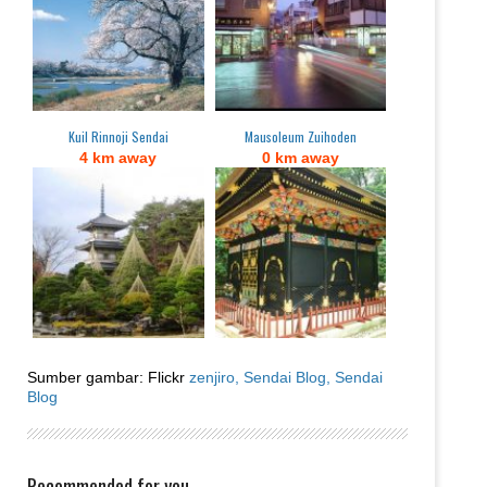
Kuil Rinnoji Sendai
Mausoleum Zuihoden
4 km away
0 km away
Sumber gambar: Flickr
zenjiro,
Sendai Blog,
Sendai
Blog
Recommended for you