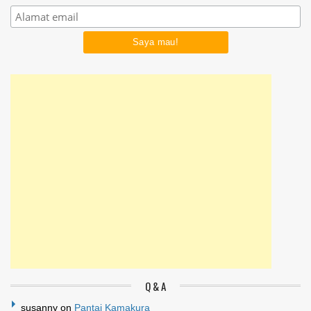
Q & A
susanny
on
Pantai Kamakura