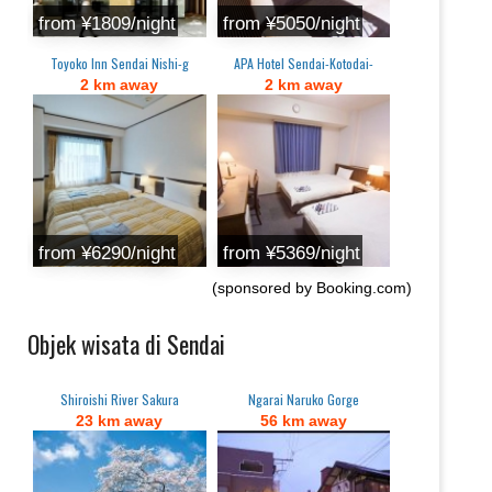
from ¥1809/night
from ¥5050/night
Toyoko Inn Sendai Nishi-g
APA Hotel Sendai-Kotodai-
2 km away
2 km away
from ¥6290/night
from ¥5369/night
(sponsored by Booking.com)
Objek wisata di Sendai
Shiroishi River Sakura
Ngarai Naruko Gorge
23 km away
56 km away