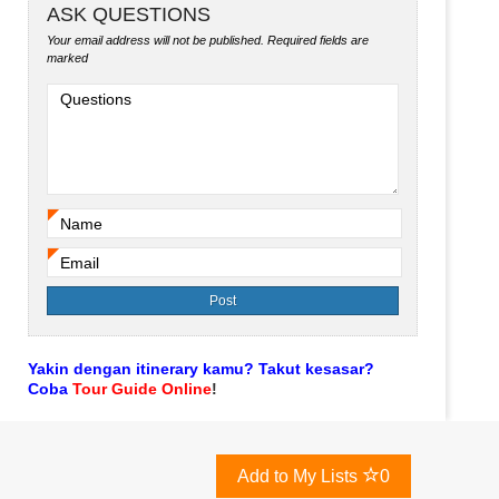
ASK QUESTIONS
Your email address will not be published.
Required fields are
marked
Questions
Name
*
Email
*
Yakin dengan itinerary kamu? Takut kesasar?
Coba
Tour Guide Online
!
Add to My Lists
0