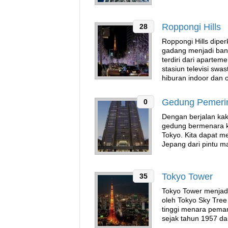
Roppongi Hills
28
Roppongi Hills dipe
gadang menjadi bang
terdiri dari apartem
stasiun televisi sw
hiburan indoor dan o
Gedung Pemerin
0
Dengan berjalan kak
gedung bermenara ke
Tokyo. Kita dapat m
Jepang dari pintu m
Tokyo Tower
35
Tokyo Tower menjadi
oleh Tokyo Sky Tree
tinggi menara pemanc
sejak tahun 1957 da