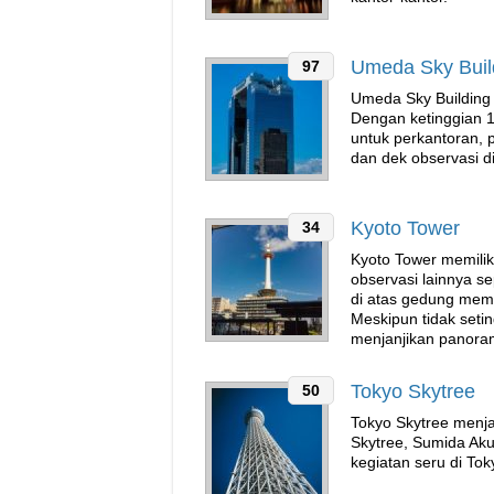
Umeda Sky Buil
97
Umeda Sky Building 
Dengan ketinggian 1
untuk perkantoran, 
dan dek observasi di
Kyoto Tower
34
Kyoto Tower memilik
observasi lainnya s
di atas gedung membu
Meskipun tidak setin
menjanjikan panoram
Tokyo Skytree
50
Tokyo Skytree menja
Skytree, Sumida Aku
kegiatan seru di Tok