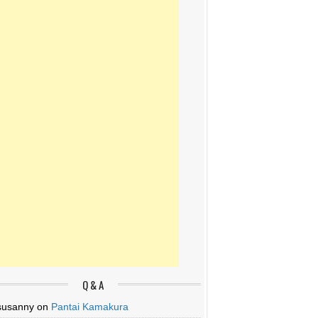
Q & A
susanny
on
Pantai Kamakura