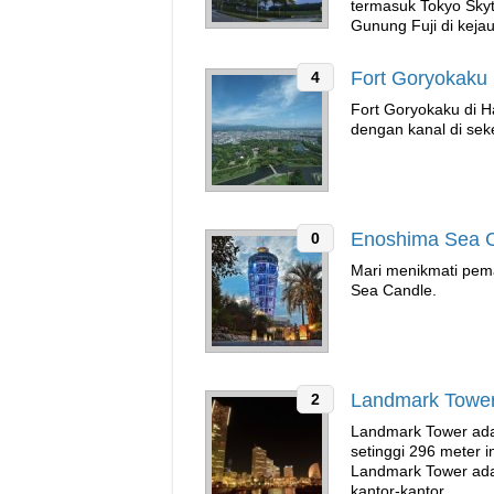
termasuk Tokyo Sky
Gunung Fuji di keja
Fort Goryokaku
4
Fort Goryokaku di H
dengan kanal di seke
Enoshima Sea 
0
Mari menikmati pem
Sea Candle.
Landmark Towe
2
Landmark Tower adal
setinggi 296 meter i
Landmark Tower adala
kantor-kantor.