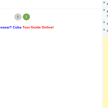
1
2
kesasar? Coba
Tour Guide Online
!