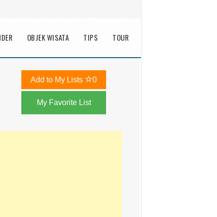
NDER
OBJEK WISATA
TIPS
TOUR
Add to My Lists
0