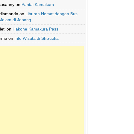
susanny
on
Pantai Kamakura
ellamanda
on
Liburan Hemat dengan Bus
Malam di Jepang
deti
on
Hakone Kamakura Pass
Irma
on
Info Wisata di Shizuoka