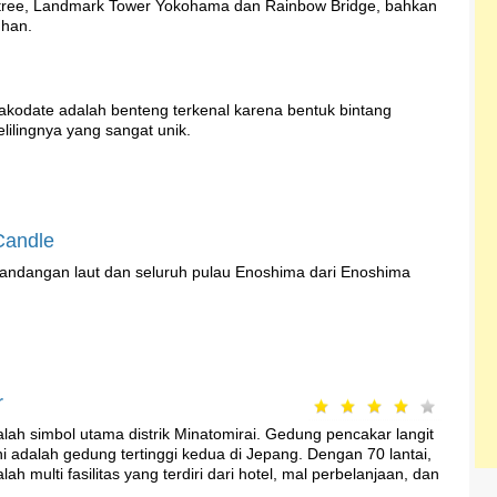
tree, Landmark Tower Yokohama dan Rainbow Bridge, bahkan
uhan.
akodate adalah benteng terkenal karena bentuk bintang
lilingnya yang sangat unik.
Candle
andangan laut dan seluruh pulau Enoshima dari Enoshima
r
ah simbol utama distrik Minatomirai. Gedung pencakar langit
ni adalah gedung tertinggi kedua di Jepang. Dengan 70 lantai,
h multi fasilitas yang terdiri dari hotel, mal perbelanjaan, dan