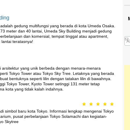
ding
adalah gedung multifungsi yang berada di kota Umeda Osaka.
73 meter dan 40 lantai, Umeda Sky Building menjadi gedung
perbelanjaan dan komersial, tempat tinggal atau apartment,
 lantai teratasnya!
i arsitektur yang unik berbeda dengan menara-menara
eperti Tokyo Tower atau Tokyo Sky Tree. Letaknya yang berada
at bentuknya seperti lilin dengan tatakan lilin di bawahnya.
ggi Tokyo Tower, Kyoto Tower setinggi 131 meter tetap
a kota yang tidak kalah indahnya.
di simbol baru kota Tokyo. Informasi lengkap mengenai Tokyo
arium, pusat perbelanjaan Tokyo Solamachi dan kegiatan-
yo Skytree