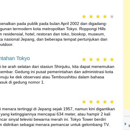
rkenalkan pada publik pada bulan April 2002 dan digadang-
unan termodern kota metropolitan Tokyo. Roppongi Hills
en residensial, hotel, restoran dan toko, bioskop, museum,
asta nasional Jepang, dan beberapa tempat pertunjukan dan
utdoor.
tahan Tokyo
i ke arah selatan dari stasiun Shinjuku, kita dapat menemukan
mbar. Gedung ini pusat pemerintahan dan administrasi kota
enuju ke dek observasi atau Temboushitsu dalam bahasa
asuk di gedung nomor 1.
 menara tertinggi di Jepang sejak 1957, namun kini digantikan
 yang ketinggiannya mencapai 634 meter, atau hampir 2 kali
ar sinyal televisi bewarna merah ini. Tokyo Tower berdiri
n didirikan sebagai menara pemancar untuk gelombang TV.