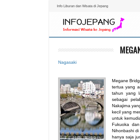
Info Liburan dan Wisata di Jepang
MEGAN
Nagasaki
Megane Bridg
tertua yang 
tahun yang l
sebagai pel
Nakajima yang
kecil yang me
untuk kemudia
Fukuoka dan
Nihonbashi di
hanya saja ju