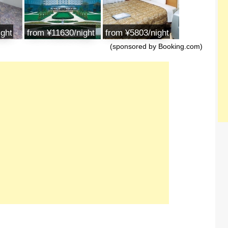
ight
from ‎¥11630/night
from ¥5803/night
(sponsored by Booking.com)