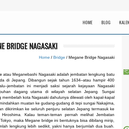
Main menu
HOME
BLOG
KALE
E BRIDGE NAGASAKI
Home
/
Bridge
/ Megane Bridge Nagasaki
e atau Meganebashi Nagasaki adalah jembatan lengkung batu
ada di Jepang. Dibangun sejak tahun 1634–atau hampir 400
alu–jembatan ini menjadi saksi sejarah kejayaan Nagasaki
abuhan dagang utama di wilayah selatan Jepang. Sungai
 membelah kota Nagasaki dahulunya dilewati oleh kapal-kapal
mindahkan muatan ke gudang-gudang di tepi sungai Nakajima,
n dikirimkan ke seluruh penjuru selatan Jepang termasuk ke
 Hiroshima. Kalau teman-teman pernah melihat Jembatan
 Tokyo, maka Megane bridge ini bentuknya bisa dibilang mirip,
mlah lengkung lebih sedikit, yakni hanya berjumlah dua buah.