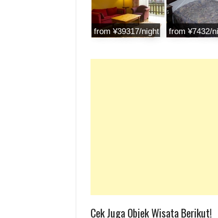
from ‎¥39317/night
from ¥7432/n
Cek Juga Objek Wisata Berikut!