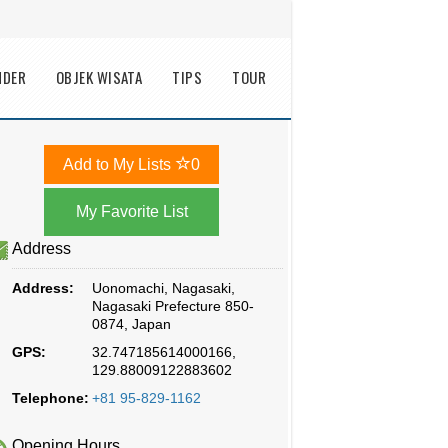
NDER
OBJEK WISATA
TIPS
TOUR
Add to My Lists
0
Address
Address:
Uonomachi, Nagasaki,
Nagasaki Prefecture 850-
0874, Japan
GPS:
32.747185614000166,
129.88009122883602
Telephone:
+81 95-829-1162
Opening Hours