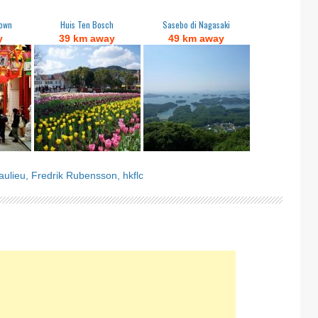
town
Huis Ten Bosch
Sasebo di Nagasaki
y
39 km away
49 km away
ulieu,
Fredrik Rubensson,
hkflc