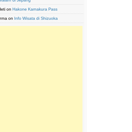
Malam di Jepang
deti
on
Hakone Kamakura Pass
Irma
on
Info Wisata di Shizuoka