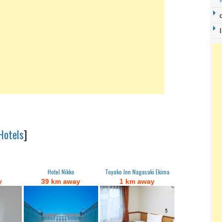
Hotels
]
Hotel Nikko
Toyoko Inn Nagasaki Ekima
y
39 km away
1 km away