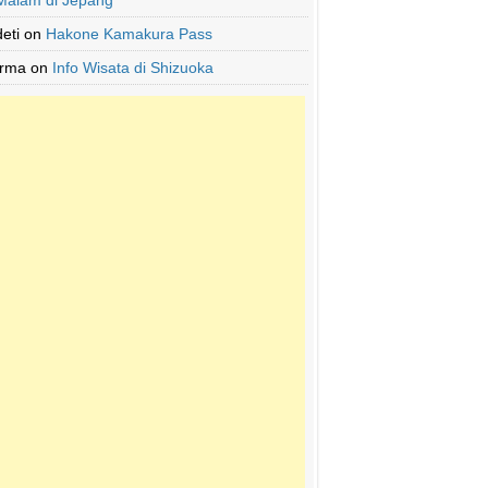
Malam di Jepang
deti
on
Hakone Kamakura Pass
Irma
on
Info Wisata di Shizuoka