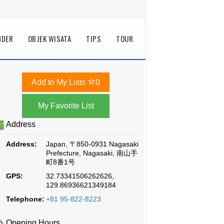
NDER
OBJEK WISATA
TIPS
TOUR
Add to My Lists
0
Address
Address:
Japan, 〒850-0931 Nagasaki
Prefecture, Nagasaki, 南山手
町8番1号
GPS:
32.73341506262626,
129.86936621349184
Telephone:
+81 95-822-8223
Opening Hours