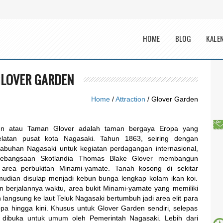
Main menu
HOME
BLOG
KALE
LOVER GARDEN
Home
/
Attraction
/ Glover Garden
en atau Taman Glover adalah taman bergaya Eropa yang
selatan pusat kota Nagasaki. Tahun 1863, seiring dengan
labuhan Nagasaki untuk kegiatan perdagangan internasional,
kebangsaan Skotlandia Thomas Blake Glover membangun
area perbukitan Minami-yamate. Tanah kosong di sekitar
udian disulap menjadi kebun bunga lengkap kolam ikan koi.
n berjalannya waktu, area bukit Minami-yamate yang memiliki
angsung ke laut Teluk Nagasaki bertumbuh jadi area elit para
a hingga kini. Khusus untuk Glover Garden sendiri, selepas
 dibuka untuk umum oleh Pemerintah Nagasaki. Lebih dari