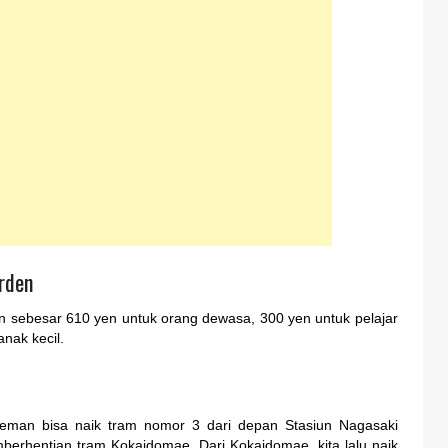
rden
en sebesar 610 yen untuk orang dewasa, 300 yen untuk pelajar
nak kecil.
eman bisa naik tram nomor 3 dari depan Stasiun Nagasaki
mberhentian tram Kokaidomae. Dari Kokaidomae, kita lalu naik