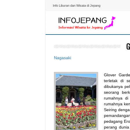
Info Liburan dan Wisata di Jepang
G
Nagasaki
Glover Gard
terletak di 
dibukanya pe
seorang ber
rumahnya di 
rumahnya kem
Seiring denga
pemandangan l
pedagang Erop
perang dunia