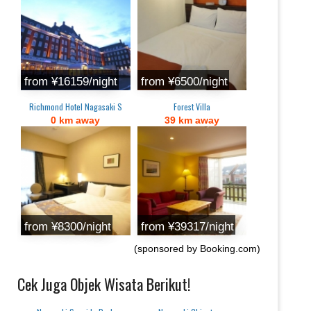
from ‎¥16159/night
from ‎¥6500/night
Richmond Hotel Nagasaki S
Forest Villa
0 km away
39 km away
from ‎¥8300/night
from ‎¥39317/night
(sponsored by Booking.com)
Cek Juga Objek Wisata Berikut!