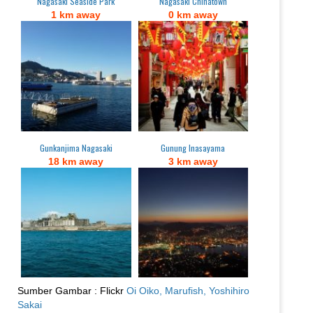
Nagasaki Seaside Park
Nagasaki Chinatown
1 km away
0 km away
Gunkanjima Nagasaki
Gunung Inasayama
18 km away
3 km away
Sumber Gambar : Flickr
Oi Oiko,
Marufish,
Yoshihiro
Sakai