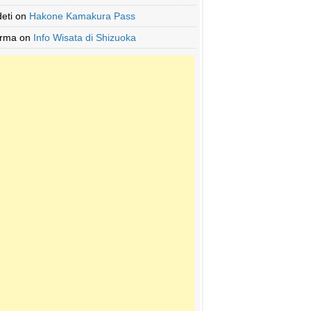
deti
on
Hakone Kamakura Pass
Irma
on
Info Wisata di Shizuoka