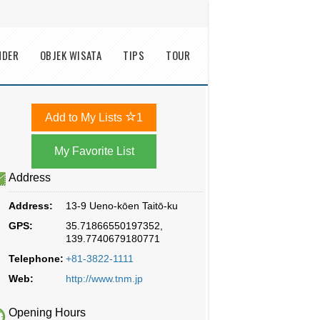
NDER
OBJEK WISATA
TIPS
TOUR
Add to My Lists
1
Address
Address:
13-9 Ueno-kōen Taitō-ku
GPS:
35.71866550197352,
139.7740679180771
Telephone:
+81-3822-1111
Web:
http://www.tnm.jp
Opening Hours