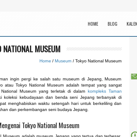
Main menu
HOME
BLOG
KALE
 NATIONAL MUSEUM
Home
/
Museum
/ Tokyo National Museum
eman ingin pergi ke salah satu museum di Jepang, Museum
yo atau Tokyo National Museum adalah tempat yang sangat
 National Museum yang terletak di dalam
kompleks Taman
iki koleksi kebudayaan dan benda seni Jepang terbanyak di
apat menghabiskan waktu setengah hari untuk berkeliling dan
dahan dan perkembangan seni budaya Jepang.
Mengenai Tokyo National Museum
al Museum adalah museum Jepang yang tertua dan terbesar.