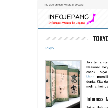
Info Liburan dan Wisata di Jepang
TOKYO
Tokyo
Jika teman-t
Nasional Tok
cocok. Tokyo
Ueno
, memil
dunia. Kita d
melihat kein
Informasi 
Tokyo Nation