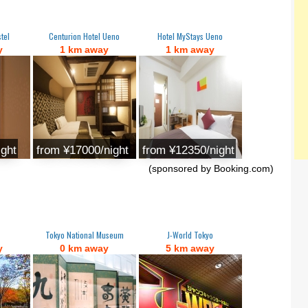
tel
Centurion Hotel Ueno
Hotel MyStays Ueno
y
1 km away
1 km away
ight
from ¥17000/night
from ¥12350/night
(sponsored by Booking.com)
Tokyo National Museum
J-World Tokyo
y
0 km away
5 km away