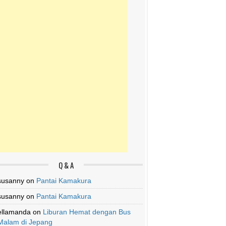
Q & A
susanny
on
Pantai Kamakura
susanny
on
Pantai Kamakura
ellamanda
on
Liburan Hemat dengan Bus
Malam di Jepang