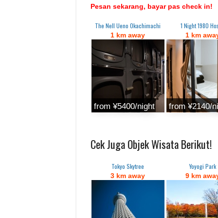
Pesan sekarang, bayar pas check in!
The Nell Ueno Okachimachi
1 Night 1980 Hos
1 km away
1 km awa
from ¥5400/night
from ¥2140/n
Cek Juga Objek Wisata Berikut!
Tokyo Skytree
Yoyogi Park
3 km away
9 km awa