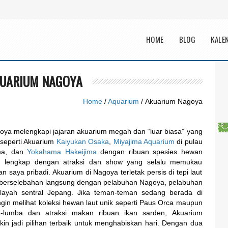
Main menu
HOME
BLOG
KALE
UARIUM NAGOYA
Home
/
Aquarium
/ Akuarium Nagoya
ya melengkapi jajaran akuarium megah dan “luar biasa” yang
, seperti Akuarium
Kaiyukan Osaka
,
Miyajima Aquarium
di pulau
ima, dan
Yokahama Hakeijima
dengan ribuan spesies hewan
n, lengkap dengan atraksi dan show yang selalu memukau
 saya pribadi. Akuarium di Nagoya terletak persis di tepi laut
n berselebahan langsung dengan pelabuhan Nagoya, pelabuhan
wilayah sentral Jepang. Jika teman-teman sedang berada di
gin melihat koleksi hewan laut unik seperti Paus Orca maupun
a-lumba dan atraksi makan ribuan ikan sarden, Akuarium
n jadi pilihan terbaik untuk menghabiskan hari. Dengan dua