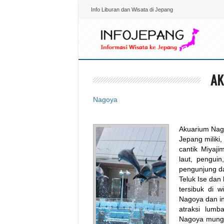
Info Liburan dan Wisata di Jepang
AK
Nagoya
Akuarium Nago
Jepang miliki
cantik Miyaj
laut, pengui
pengunjung dan
Teluk Ise da
tersibuk di 
Nagoya dan in
atraksi lumb
Nagoya mungki