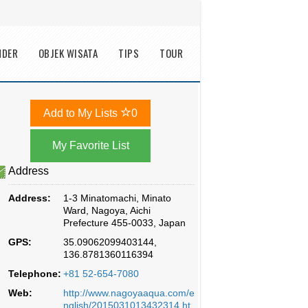
NDER
OBJEK WISATA
TIPS
TOUR
Add to My Lists
0
Address
Address:
1-3 Minatomachi, Minato
Ward, Nagoya, Aichi
Prefecture 455-0033, Japan
GPS:
35.09062099403144,
136.8781360116394
Telephone:
+81 52-654-7080
Web:
http://www.nagoyaaqua.com/e
nglish/2015031013432314.ht