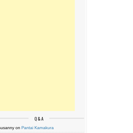
Q & A
susanny
on
Pantai Kamakura