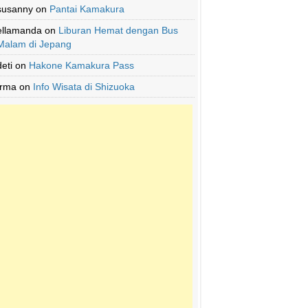
susanny
on
Pantai Kamakura
ellamanda
on
Liburan Hemat dengan Bus
Malam di Jepang
deti
on
Hakone Kamakura Pass
Irma
on
Info Wisata di Shizuoka