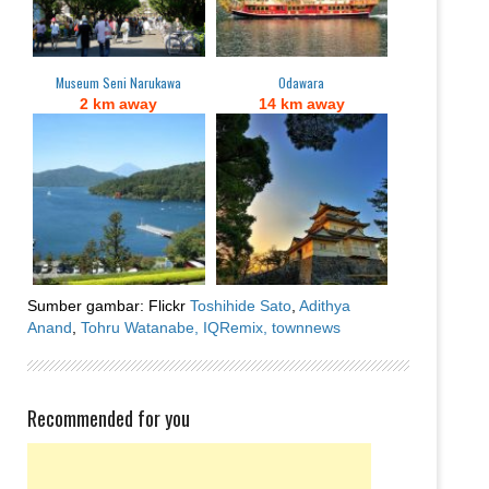
Museum Seni Narukawa
Odawara
2 km away
14 km away
Sumber gambar: Flickr
Toshihide Sato
,
Adithya
Anand
,
Tohru Watanabe,
IQRemix,
townnews
Recommended for you