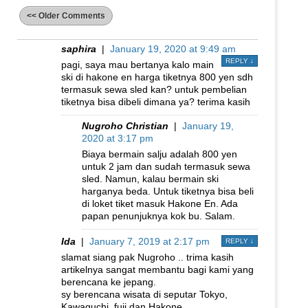
<< Older Comments
saphira
|
January 19, 2020 at 9:49 am
REPLY
↓
pagi, saya mau bertanya kalo main
ski di hakone en harga tiketnya 800 yen sdh
termasuk sewa sled kan? untuk pembelian
tiketnya bisa dibeli dimana ya? terima kasih
Nugroho Christian
|
January 19,
2020 at 3:17 pm
Biaya bermain salju adalah 800 yen
untuk 2 jam dan sudah termasuk sewa
sled. Namun, kalau bermain ski
harganya beda. Untuk tiketnya bisa beli
di loket tiket masuk Hakone En. Ada
papan penunjuknya kok bu. Salam.
Ida
|
January 7, 2019 at 2:17 pm
REPLY
↓
slamat siang pak Nugroho .. trima kasih
artikelnya sangat membantu bagi kami yang
berencana ke jepang.
sy berencana wisata di seputar Tokyo,
Kawaguchi, fuji dan Hakone,