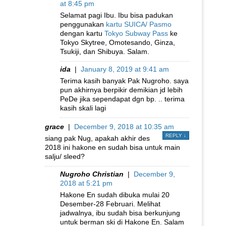
at 8:45 pm
Selamat pagi Ibu. Ibu bisa padukan
penggunakan
kartu SUICA/ Pasmo
dengan kartu
Tokyo Subway Pass
ke
Tokyo Skytree, Omotesando, Ginza,
Tsukiji, dan Shibuya. Salam.
ida
|
January 8, 2019 at 9:41 am
Terima kasih banyak Pak Nugroho. saya
pun akhirnya berpikir demikian jd lebih
PeDe jika sependapat dgn bp. .. terima
kasih skali lagi
grace
|
December 9, 2018 at 10:35 am
REPLY
↓
siang pak Nug, apakah akhir des
2018 ini hakone en sudah bisa untuk main
salju/ sleed?
Nugroho Christian
|
December 9,
2018 at 5:21 pm
Hakone En sudah dibuka mulai 20
Desember-28 Februari. Melihat
jadwalnya, ibu sudah bisa berkunjung
untuk berman ski di Hakone En. Salam