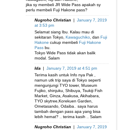
jika sy membeli JR Wide Pass apakah sy
perlu membeli Fuji Hakone pass?
Nugroho Christian
|
January 7, 2019
at 3:53 pm
Selamat siang Ibu. Kalau mau di
sekitaran Tokyo,
Kawaguchiko
, dan
Fuji
Hakone
cukup membeli
Fuji Hakone
Pass
bu.
Tokyo Wide Pass tidak akan balik
modal. Salam
Ida
|
January 7, 2019 at 4:51 pm
Terima kasih untuk Info nya Pak ,
namun utk trip saya di Tokyo seperti
mengunjungi TYO tower, Museum
Fujiko, shinjuku, Shibuya, Tsukiji Fish
Market, Ginza, Asakusa, Akihabara,
TYO skytree,Korekuen Garden,
Ometasando, Odaiba.. saya harus
tambah dengan pass apa yang bisa
lebih hemat? .. terima kasih .. Salam
Nugroho Christian
|
January 7, 2019