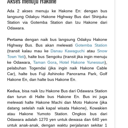
Akses menuju Hakone
Ada 2 akses menuju ke Hakone En: dengan bus
langsung Odakyu Hakone Highway Bus dari Shinjuku
Station via Gotemba Station dan Izu Hakone dari
Odawara.
Pertama
dengan naik bus langsung Odakyu Hakone
Highway Bus. Bus akan melewati
Gotemba Station
(transit kalau mau ke
Danau Kawaguchi
atau
Snow
Town Yeti
), halte bus Sengoku (transit jika ingin menuju
ke Odawara,
Taman Gora
,
Hotel Hakone Yunessun
),
pelabuhan Togendai (jika ingin naik Hakone Cable
Car), halte bus Fuji Ashinoko Panorama Park, Golf
Hakone En, dan halte bus Hakone En.
Kedua
, bisa naik Izu Hakone Bus dari Odawara Station
dan turun di Halte bus Hakone En. Bus ini juga
melewati halte Hakone Machi dan Moto Hakone (jika
datang setelah naik kapal wisata Hakone), Kowakien
atau Hakone Yumoto Station. Ongkos bus dari
Odawara adalah 1270 yen untuk dewasa dan 640 yen
untuk anak-anak, dengan waktu perjalanan sekitar 1