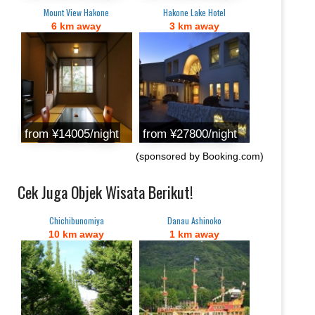
Mount View Hakone
Hakone Lake Hotel
6 km away
3 km away
from ¥14005/night
from ¥27800/night
(sponsored by Booking.com)
Cek Juga Objek Wisata Berikut!
Chichibunomiya
Danau Ashinoko
10 km away
1 km away