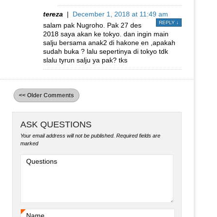
tereza
|
December 1, 2018 at 11:49 am
REPLY
↓
salam pak Nugroho. Pak 27 des
2018 saya akan ke tokyo. dan ingin main
salju bersama anak2 di hakone en ,apakah
sudah buka ? lalu sepertinya di tokyo tdk
slalu tyrun salju ya pak? tks
<< Older Comments
ASK QUESTIONS
Your email address will not be published.
Required fields are
marked
Questions
Name