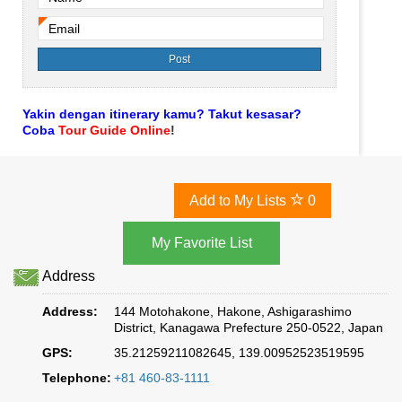
*
Email
*
Yakin dengan itinerary kamu? Takut kesasar?
Coba
Tour Guide Online
!
Add to My Lists
0
Address
Address:
144 Motohakone, Hakone, Ashigarashimo
District, Kanagawa Prefecture 250-0522, Japan
GPS:
35.21259211082645, 139.00952523519595
Telephone:
+81 460-83-1111