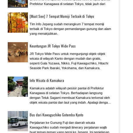
Prefektur Kanagawa di selatan Tokyo, tidak jauh dari
[Must See] 7 Tempat Momiji Terbaik di Tokyo
Tim Info Jepang sudah merangkum 7 tempat momiji
terbaik di Tokyo dengan pemandangan gunung dan alam
yang menakjubkan.
Keuntungan JR Tokyo Wide Pass
JR Tokyo Wide Pass untuk mengunjungi objek-objek
wisata di wilayah Kanto dengan mudah dan gratis,
seperti Gala Yuzawa, Nikko, Fuji Kawaguchiko, Hitachi
Seaside Park Ibaraki, Yokohama, dan Kamakura.
Info Wisata di Kamakura
Kamakura adalah wilayah pesisir pantai di Prefektur
Kanagawa di selatan Tokyo. Berhadapan langsung
dengan Teluk Sagami membuat Kamakura terkenal oleh
objek wisata pantai dan laut yang indah. Apalagi dengan
jarak yang hanya 1 jam dari pusat kota Tokyo,
menjadikan pantai di Kamakura dan Enoshima menjadi
Bus dari Kawaguchiko Gotemba Kyoto
tujuan wisata favorit di musim panas.
Perjalanan ke Gunung Fuji dan daerah wisata
Kawaguchiko sudah menjadi itinerary perjalanan wajib
buat teman-teman yang pergi ke Jepang. Ini penjelasan