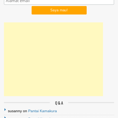
Q & A
susanny
on
Pantai Kamakura