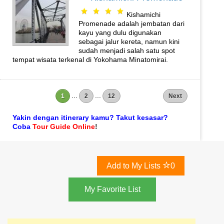
Kishamichi
Promenade adalah jembatan dari
kayu yang dulu digunakan
sebagai jalur kereta, namun kini
sudah menjadi salah satu spot
tempat wisata terkenal di Yokohama Minatomirai.
...
...
1
2
12
Next
Yakin dengan itinerary kamu? Takut kesasar?
Coba
Tour Guide Online
!
Add to My Lists
0