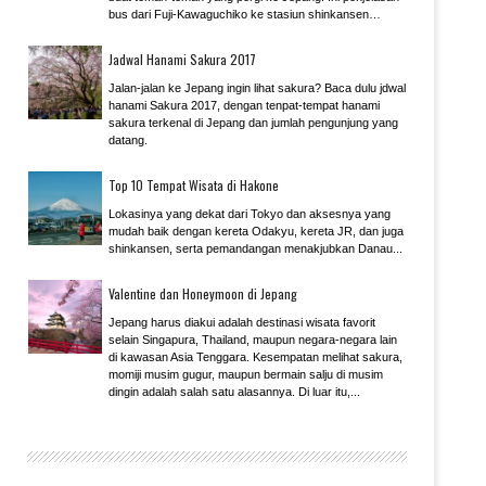
bus dari Fuji-Kawaguchiko ke stasiun shinkansen
menuju ke Kyoto Osaka.
Jadwal Hanami Sakura 2017
Jalan-jalan ke Jepang ingin lihat sakura? Baca dulu jdwal
hanami Sakura 2017, dengan tenpat-tempat hanami
sakura terkenal di Jepang dan jumlah pengunjung yang
datang.
Top 10 Tempat Wisata di Hakone
Lokasinya yang dekat dari Tokyo dan aksesnya yang
mudah baik dengan kereta Odakyu, kereta JR, dan juga
shinkansen, serta pemandangan menakjubkan Danau...
Valentine dan Honeymoon di Jepang
Jepang harus diakui adalah destinasi wisata favorit
selain Singapura, Thailand, maupun negara-negara lain
di kawasan Asia Tenggara. Kesempatan melihat sakura,
momiji musim gugur, maupun bermain salju di musim
dingin adalah salah satu alasannya. Di luar itu,...