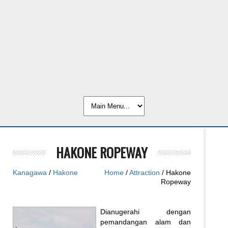
HAKONE ROPEWAY
Kanagawa
/
Hakone
Home
/
Attraction
/ Hakone
Ropeway
Dianugerahi dengan
pemandangan alam dan