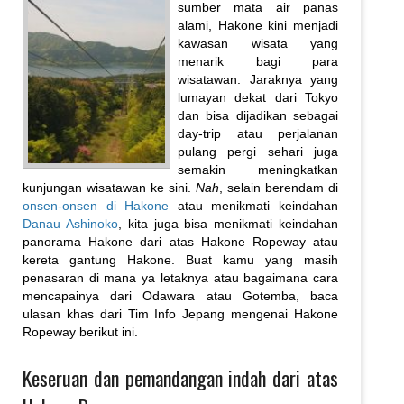
sumber mata air panas
alami, Hakone kini menjadi
kawasan wisata yang
menarik bagi para
wisatawan. Jaraknya yang
lumayan dekat dari Tokyo
dan bisa dijadikan sebagai
day-trip atau perjalanan
pulang pergi sehari juga
semakin meningkatkan
kunjungan wisatawan ke sini.
Nah
, selain berendam di
onsen-onsen di Hakone
atau menikmati keindahan
Danau Ashinoko
, kita juga bisa menikmati keindahan
panorama Hakone dari atas Hakone Ropeway atau
kereta gantung Hakone. Buat kamu yang masih
penasaran di mana ya letaknya atau bagaimana cara
mencapainya dari Odawara atau Gotemba, baca
ulasan khas dari Tim Info Jepang mengenai Hakone
Ropeway berikut ini.
Keseruan dan pemandangan indah dari atas