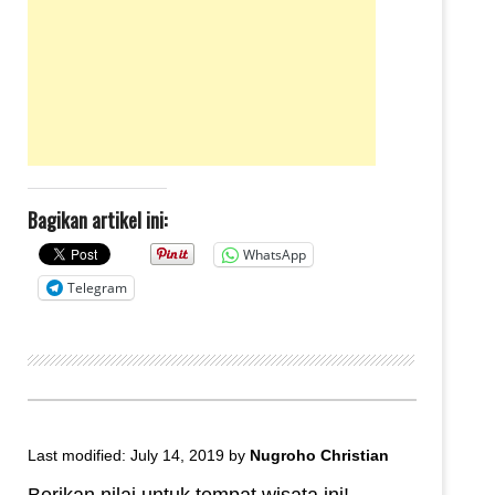
Bagikan artikel ini:
WhatsApp
Telegram
Last modified: July 14, 2019
by
Nugroho Christian
Berikan nilai untuk tempat wisata ini!