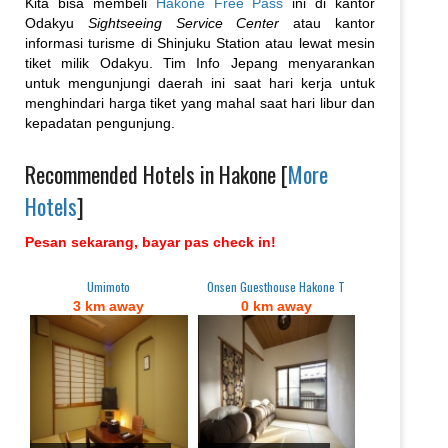
Kita bisa membeli
Hakone Free Pass
ini di kantor
Odakyu
Sightseeing Service Center
atau kantor
informasi turisme di Shinjuku Station atau lewat mesin
tiket milik Odakyu. Tim Info Jepang menyarankan
untuk mengunjungi daerah ini saat hari kerja untuk
menghindari harga tiket yang mahal saat hari libur dan
kepadatan pengunjung.
Recommended Hotels in Hakone [
More
Hotels
]
Pesan sekarang, bayar pas check in!
Umimoto
Onsen Guesthouse Hakone T
3 km away
0 km away