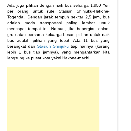
Ada juga pilihan dengan naik bus seharga 1.950 Yen
per orang untuk rute Stasiun Shinjuku-Hakone-
Togendai. Dengan jarak tempuh sekitar 2,5 jam, bus
adalah moda transportasi paling lambat untuk
mencapai tempat ini. Namun, jika bepergian dalam
grup atau bersama keluarga besar, pilihan untuk naik
bus adalah pilihan yang tepat. Ada 11 bus yang
berangkat dari
Stasiun Shinjuku
tiap harinya (kurang
lebih 1 bus tiap jamnya), yang mengantarkan kita
langsung ke pusat kota yakni Hakone-machi.