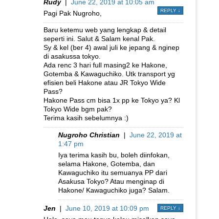
Rudy
|
June 22, 2019 at 10:05 am
REPLY
↓
Pagi Pak Nugroho,
Baru ketemu web yang lengkap & detail
seperti ini. Salut & Salam kenal Pak.
Sy & kel (ber 4) awal juli ke jepang & nginep
di asakussa tokyo.
Ada renc 3 hari full masing2 ke Hakone,
Gotemba & Kawaguchiko. Utk transport yg
efisien beli Hakone atau JR Tokyo Wide
Pass?
Hakone Pass cm bisa 1x pp ke Tokyo ya? Kl
Tokyo Wide bgm pak?
Terima kasih sebelumnya :)
Nugroho Christian
|
June 22, 2019 at
1:47 pm
Iya terima kasih bu, boleh diinfokan,
selama Hakone, Gotemba, dan
Kawaguchiko itu semuanya PP dari
Asakusa Tokyo? Atau menginap di
Hakone/ Kawaguchiko juga? Salam.
Jen
|
June 10, 2019 at 10:09 pm
REPLY
↓