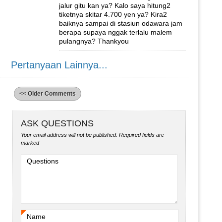
jalur gitu kan ya? Kalo saya hitung2
tiketnya skitar 4.700 yen ya? Kira2
baiknya sampai di stasiun odawara jam
berapa supaya nggak terlalu malem
pulangnya? Thankyou
Pertanyaan Lainnya...
<< Older Comments
ASK QUESTIONS
Your email address will not be published.
Required fields are
marked
Questions
Name
*