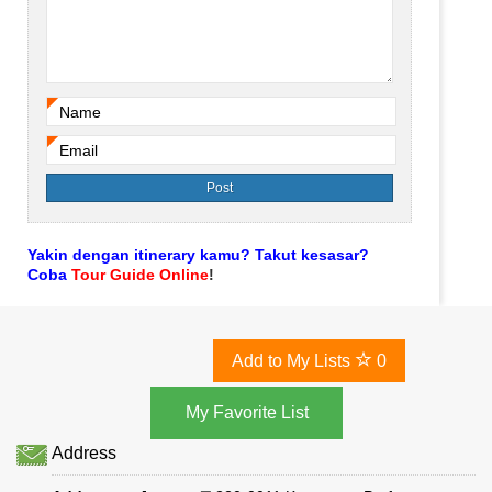
Name
*
Email
*
Yakin dengan itinerary kamu? Takut kesasar?
Coba
Tour Guide Online
!
Add to My Lists
0
Address