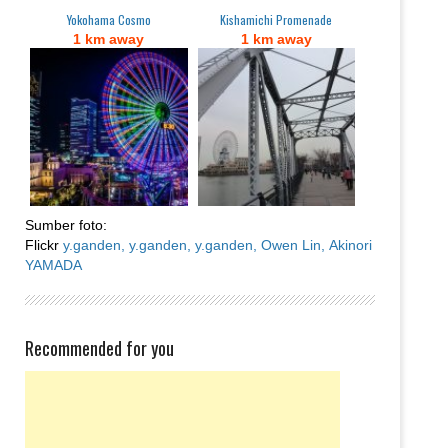
Yokohama Cosmo
Kishamichi Promenade
1 km away
1 km away
Sumber foto:
Flickr
y.ganden,
y.ganden,
y.ganden,
Owen Lin,
Akinori
YAMADA
Recommended for you