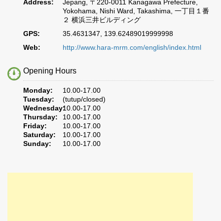
Address:
Jepang, 〒220-0011 Kanagawa Prefecture,
Yokohama, Nishi Ward, Takashima, 一丁目１番
２ 横浜三井ビルディング
GPS:
35.4631347, 139.62489019999998
Web:
http://www.hara-mrm.com/english/index.html
Opening Hours
Monday:
10.00-17.00
Tuesday:
(tutup/closed)
Wednesday:
10.00-17.00
Thursday:
10.00-17.00
Friday:
10.00-17.00
Saturday:
10.00-17.00
Sunday:
10.00-17.00