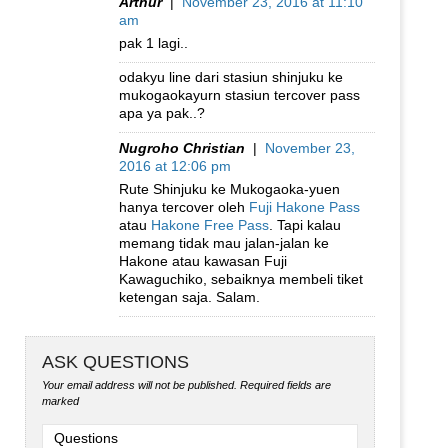
Arthur
|
November 23, 2016 at 11:10
am
pak 1 lagi..
odakyu line dari stasiun shinjuku ke
mukogaokayurn stasiun tercover pass
apa ya pak..?
Nugroho Christian
|
November 23,
2016 at 12:06 pm
Rute Shinjuku ke Mukogaoka-yuen
hanya tercover oleh
Fuji Hakone Pass
atau
Hakone Free Pass
. Tapi kalau
memang tidak mau jalan-jalan ke
Hakone atau kawasan Fuji
Kawaguchiko, sebaiknya membeli tiket
ketengan saja. Salam.
ASK QUESTIONS
Your email address will not be published.
Required fields are
marked
Questions