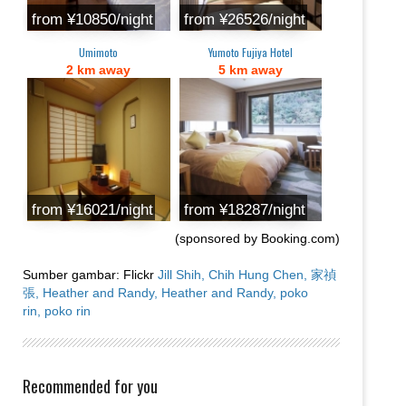
from ¥10850/night
from ¥26526/night
Umimoto
Yumoto Fujiya Hotel
2 km away
5 km away
from ¥16021/night
from ¥18287/night
(sponsored by Booking.com)
Sumber gambar: Flickr
Jill Shih,
Chih Hung Chen,
家禎
張,
Heather and Randy,
Heather and Randy,
poko
rin,
poko rin
Recommended for you