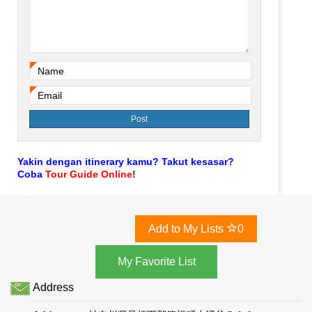
Name
*
Email
*
Yakin dengan itinerary kamu? Takut kesasar?
Coba
Tour Guide Online
!
Add to My Lists
0
Address