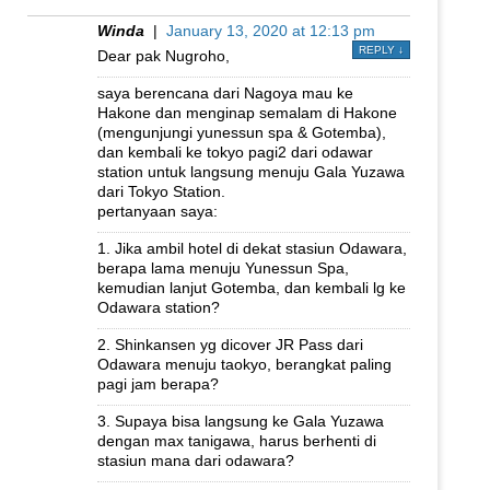
Winda
|
January 13, 2020 at 12:13 pm
REPLY
↓
Dear pak Nugroho,
saya berencana dari Nagoya mau ke
Hakone dan menginap semalam di Hakone
(mengunjungi yunessun spa & Gotemba),
dan kembali ke tokyo pagi2 dari odawar
station untuk langsung menuju Gala Yuzawa
dari Tokyo Station.
pertanyaan saya:
1. Jika ambil hotel di dekat stasiun Odawara,
berapa lama menuju Yunessun Spa,
kemudian lanjut Gotemba, dan kembali lg ke
Odawara station?
2. Shinkansen yg dicover JR Pass dari
Odawara menuju taokyo, berangkat paling
pagi jam berapa?
3. Supaya bisa langsung ke Gala Yuzawa
dengan max tanigawa, harus berhenti di
stasiun mana dari odawara?