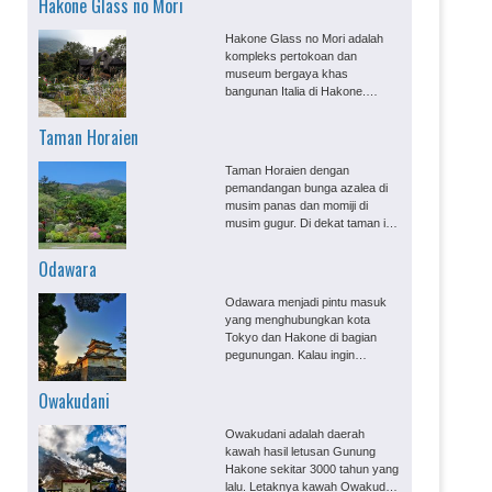
Hakone Glass no Mori
Gora....
Hakone Glass no Mori adalah
kompleks pertokoan dan
museum bergaya khas
bangunan Italia di Hakone.
Dikelilingi oleh taman luas
lengkap dengan sungai kecil dan
Taman Horaien
danau buatan di tengahnya,
membuatnya menjadi tujuan
Taman Horaien dengan
wisata yang sayang dilewatkan
pemandangan bunga azalea di
jika teman-teman sedang
musim panas dan momiji di
mengunjungi Hakone....
musim gugur. Di dekat taman ini
ada hotel terkenal di Hakone,
seperti Ryokan Mikawaya dan
Odawara
juga hotel Hakone Yunessun....
Odawara menjadi pintu masuk
yang menghubungkan kota
Tokyo dan Hakone di bagian
pegunungan. Kalau ingin
mengunjungi objek-objek wisata
di Hakone, kita bisa naik kereta
Owakudani
dan bus wisata dari Tokyo, lalu
mampir di Odawara, berpindah
Owakudani adalah daerah
ke transportasi khusus
kawah hasil letusan Gunung
pegunungan Hakone, dan
Hakone sekitar 3000 tahun yang
setelah itu kembali lagi k...
lalu. Letaknya kawah Owakudani