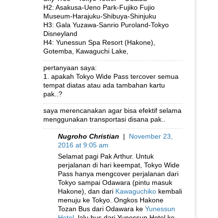
H2: Asakusa-Ueno Park-Fujiko Fujio
Museum-Harajuku-Shibuya-Shinjuku
H3: Gala Yuzawa-Sanrio Puroland-Tokyo
Disneyland
H4: Yunessun Spa Resort (Hakone),
Gotemba, Kawaguchi Lake,
pertanyaan saya:
1. apakah Tokyo Wide Pass tercover semua
tempat diatas atau ada tambahan kartu
pak..?
saya merencanakan agar bisa efektif selama
menggunakan transportasi disana pak..
Nugroho Christian
|
November 23,
2016 at 9:05 am
Selamat pagi Pak Arthur. Untuk
perjalanan di hari keempat, Tokyo Wide
Pass hanya mengcover perjalanan dari
Tokyo sampai Odawara (pintu masuk
Hakone), dan dari
Kawaguchiko
kembali
menuju ke Tokyo. Ongkos Hakone
Tozan Bus dari Odawara ke
Yunessun
Hotel
, lalu bus dari Yunessun Hotel ke