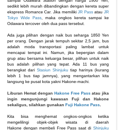
sampai Odawara Station dengan harga 1500 Yen,
sedikit lebih murah dibandingkan dengan kereta super
ekspress Romance Car. Jika memiliki
JR Pass
atau
JR
Tokyo Wide Pass
, maka ongkos kereta sampai ke
Odawara tercover oleh dua pass tersebut.
Ada juga pilihan dengan naik bus seharga 1850 Yen
per orang. Dengan jarak tempuh sekitar 2,5 jam, bus
adalah moda transportasi paling lambat untuk
mencapai tempat ini. Namun, jika bepergian dalam
grup atau bersama keluarga besar, pilihan untuk naik
bus adalah pilihan yang tepat. Ada 11 bus yang
berangkat dari
Stasiun Shinjuku
tiap harinya (kurang
lebih 1 bus tiap jamnya), yang mengantarkan kita
langsung ke pusat kota yakni Hakone-machi.
Liburan Hemat dengan
Hakone Free Pass
atau jika
ingin mengunjungi kawasan Fuji dan Hakone
sekaligus, silahkan gunakan
Fuji Hakone Pass
.
Kita bisa menghemat ongkos-ongkos ketika
mengelilingi objek-objek wisata di daerah
Hakone dengan membeli Free Pass saat di
Shinjuku