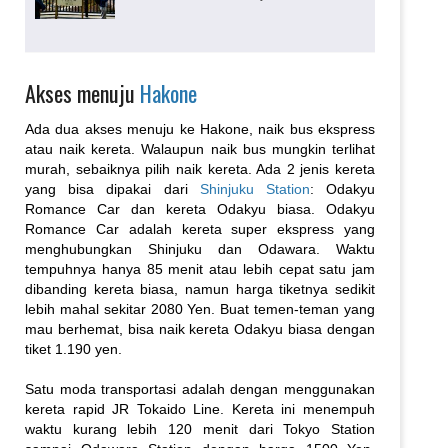
ini tidak jauh dari Togendai (sisi
utara Danau Ashinoko). Kini,
Owakudani terkenal dengan
pemandian air panasnya. Selain
itu, teman-teman juga dapat
Akses menuju
Hakone
melihat asap belerang yang
keluar dari...
Ada dua akses menuju ke Hakone, naik bus ekspress
atau naik kereta. Walaupun naik bus mungkin terlihat
murah, sebaiknya pilih naik kereta. Ada 2 jenis kereta
yang bisa dipakai dari
Shinjuku Station
: Odakyu
Romance Car dan kereta Odakyu biasa. Odakyu
Romance Car adalah kereta super ekspress yang
menghubungkan Shinjuku dan Odawara. Waktu
tempuhnya hanya 85 menit atau lebih cepat satu jam
dibanding kereta biasa, namun harga tiketnya sedikit
lebih mahal sekitar 2080 Yen. Buat temen-teman yang
mau berhemat, bisa naik kereta Odakyu biasa dengan
tiket 1.190 yen.
Satu moda transportasi adalah dengan menggunakan
kereta rapid JR Tokaido Line. Kereta ini menempuh
waktu kurang lebih 120 menit dari Tokyo Station