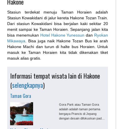
Hakone
Stasiun terdekat menuju Taman Horaien adalah
Stasiun Kowakidani di jalur kereta Hakone Tozan Train.
Dari stasiun Kowakidani bisa berjalan kaki sekitar 20
menit sampai ke Taman Horaien. Sepanjang jalan kita
bisa menemukan
Hotel Hakone Yunessun
dan
Ryokan
Mikawaya
. Bisa juga naik Hakone Tozan Bus ke arah
Hakone Machi dan turun di halte bus Horaien. Untuk
masuk ke Taman Horaien kita tidak dikenakan tiket
masuk alias gratis.
Informasi tempat wisata lain di Hakone
(
selengkapnya
)
Taman Gora
Gora Park atau Taman Gora
adalah adalah taman pertama
bergaya Prancis di Jepang
dengan desain difokuskan pada
peletakan komponen taman
secara simetri di atas Stasiun