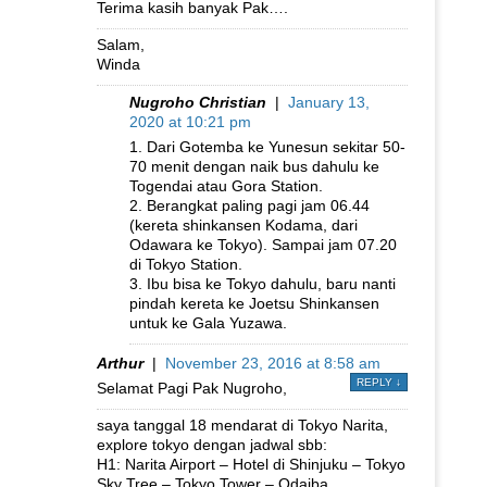
Terima kasih banyak Pak….
Salam,
Winda
Nugroho Christian
|
January 13,
2020 at 10:21 pm
1. Dari Gotemba ke Yunesun sekitar 50-
70 menit dengan naik bus dahulu ke
Togendai atau Gora Station.
2. Berangkat paling pagi jam 06.44
(kereta shinkansen Kodama, dari
Odawara ke Tokyo). Sampai jam 07.20
di Tokyo Station.
3. Ibu bisa ke Tokyo dahulu, baru nanti
pindah kereta ke Joetsu Shinkansen
untuk ke Gala Yuzawa.
Arthur
|
November 23, 2016 at 8:58 am
REPLY
↓
Selamat Pagi Pak Nugroho,
saya tanggal 18 mendarat di Tokyo Narita,
explore tokyo dengan jadwal sbb:
H1: Narita Airport – Hotel di Shinjuku – Tokyo
Sky Tree – Tokyo Tower – Odaiba