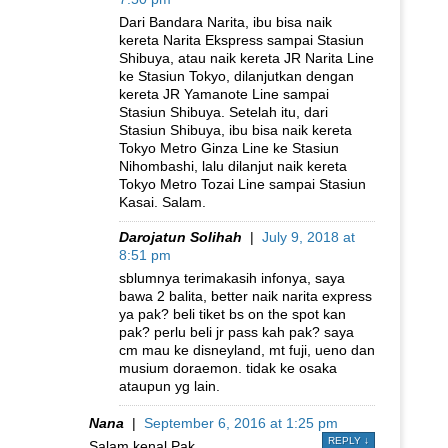
Dari Bandara Narita, ibu bisa naik
kereta Narita Ekspress sampai Stasiun
Shibuya, atau naik kereta JR Narita Line
ke Stasiun Tokyo, dilanjutkan dengan
kereta JR Yamanote Line sampai
Stasiun Shibuya. Setelah itu, dari
Stasiun Shibuya, ibu bisa naik kereta
Tokyo Metro Ginza Line ke Stasiun
Nihombashi, lalu dilanjut naik kereta
Tokyo Metro Tozai Line sampai Stasiun
Kasai. Salam.
Darojatun Solihah
|
July 9, 2018 at
8:51 pm
sblumnya terimakasih infonya, saya
bawa 2 balita, better naik narita express
ya pak? beli tiket bs on the spot kan
pak? perlu beli jr pass kah pak? saya
cm mau ke disneyland, mt fuji, ueno dan
musium doraemon. tidak ke osaka
ataupun yg lain.
Nana
|
September 6, 2016 at 1:25 pm
REPLY
↓
Salam kenal Pak,