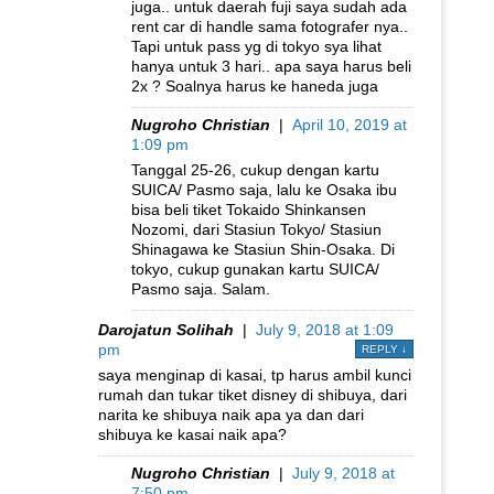
juga.. untuk daerah fuji saya sudah ada
rent car di handle sama fotografer nya..
Tapi untuk pass yg di tokyo sya lihat
hanya untuk 3 hari.. apa saya harus beli
2x ? Soalnya harus ke haneda juga
Nugroho Christian
|
April 10, 2019 at
1:09 pm
Tanggal 25-26, cukup dengan kartu
SUICA/ Pasmo saja, lalu ke Osaka ibu
bisa beli tiket Tokaido Shinkansen
Nozomi, dari Stasiun Tokyo/ Stasiun
Shinagawa ke Stasiun Shin-Osaka. Di
tokyo, cukup gunakan kartu SUICA/
Pasmo saja. Salam.
Darojatun Solihah
|
July 9, 2018 at 1:09
pm
REPLY
↓
saya menginap di kasai, tp harus ambil kunci
rumah dan tukar tiket disney di shibuya, dari
narita ke shibuya naik apa ya dan dari
shibuya ke kasai naik apa?
Nugroho Christian
|
July 9, 2018 at
7:50 pm