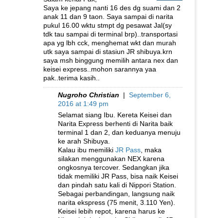
Saya ke jepang nanti 16 des dg suami dan 2
anak 11 dan 9 taon. Saya sampai di narita
pukul 16.00 wktu stmpt dg pesawat Jal(sy
tdk tau sampai di terminal brp)..transportasi
apa yg lbh cck, menghemat wkt dan murah
utk saya sampai di stasiun JR shibuya.krn
saya msh binggung memilih antara nex dan
keisei express..mohon sarannya yaa
pak..terima kasih..
Nugroho Christian
|
September 6,
2016 at 1:49 pm
Selamat siang Ibu. Kereta Keisei dan
Narita Express berhenti di Narita baik
terminal 1 dan 2, dan keduanya menuju
ke arah Shibuya.
Kalau ibu memiliki
JR Pass
, maka
silakan menggunakan NEX karena
ongkosnya tercover. Sedangkan jika
tidak memiliki JR Pass, bisa naik Keisei
dan pindah satu kali di Nippori Station.
Sebagai perbandingan, langsung naik
narita ekspress (75 menit, 3.110 Yen).
Keisei lebih repot, karena harus ke