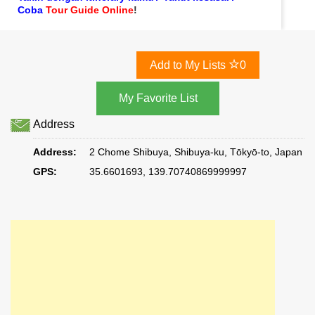
Coba
Tour Guide Online
!
Add to My Lists
0
Address
Address:
2 Chome Shibuya, Shibuya-ku, Tōkyō-to, Japan
GPS:
35.6601693, 139.70740869999997