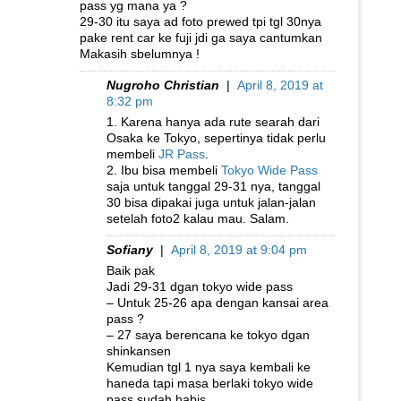
pass yg mana ya ?
29-30 itu saya ad foto prewed tpi tgl 30nya
pake rent car ke fuji jdi ga saya cantumkan
Makasih sbelumnya !
Nugroho Christian
|
April 8, 2019 at
8:32 pm
1. Karena hanya ada rute searah dari
Osaka ke Tokyo, sepertinya tidak perlu
membeli
JR Pass
.
2. Ibu bisa membeli
Tokyo Wide Pass
saja untuk tanggal 29-31 nya, tanggal
30 bisa dipakai juga untuk jalan-jalan
setelah foto2 kalau mau. Salam.
Sofiany
|
April 8, 2019 at 9:04 pm
Baik pak
Jadi 29-31 dgan tokyo wide pass
– Untuk 25-26 apa dengan kansai area
pass ?
– 27 saya berencana ke tokyo dgan
shinkansen
Kemudian tgl 1 nya saya kembali ke
haneda tapi masa berlaki tokyo wide
pass sudah habis