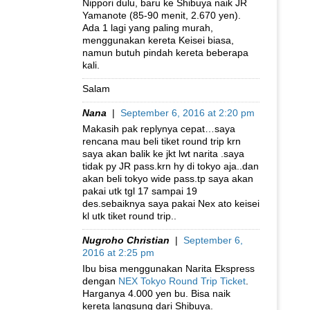
Nippori dulu, baru ke Shibuya naik JR
Yamanote (85-90 menit, 2.670 yen).
Ada 1 lagi yang paling murah,
menggunakan kereta Keisei biasa,
namun butuh pindah kereta beberapa
kali.
Salam
Nana
|
September 6, 2016 at 2:20 pm
Makasih pak replynya cepat…saya
rencana mau beli tiket round trip krn
saya akan balik ke jkt lwt narita .saya
tidak py JR pass.krn hy di tokyo aja..dan
akan beli tokyo wide pass.tp saya akan
pakai utk tgl 17 sampai 19
des.sebaiknya saya pakai Nex ato keisei
kl utk tiket round trip..
Nugroho Christian
|
September 6,
2016 at 2:25 pm
Ibu bisa menggunakan Narita Ekspress
dengan
NEX Tokyo Round Trip Ticket
.
Harganya 4.000 yen bu. Bisa naik
kereta langsung dari Shibuya.