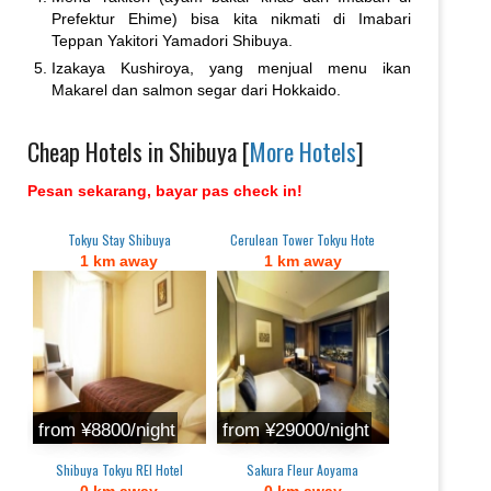
Prefektur Ehime) bisa kita nikmati di Imabari
Teppan Yakitori Yamadori Shibuya.
Izakaya Kushiroya, yang menjual menu ikan
Makarel dan salmon segar dari Hokkaido.
Cheap Hotels in Shibuya [
More Hotels
]
Pesan sekarang, bayar pas check in!
Tokyu Stay Shibuya
Cerulean Tower Tokyu Hote
1 km away
1 km away
from ¥8800/night
from ¥29000/night
Shibuya Tokyu REI Hotel
Sakura Fleur Aoyama
0 km away
0 km away