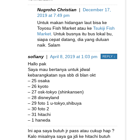
Nugroho Christian
|
December 17,
2019 at 7:49 pm
Untuk makan hidangan laut bisa ke
Toyosu Fish Market atau ke
Tsukiji Fish
Market
. Untuk busnya itu bus lokal bu,
siapa cepat datang, dia yang duluan
naik. Salam
sofiany
|
April 8, 2019 at 1:03 pm
REPLY
↓
Hallo pak
Saya mau bertanya untuk jdwal
kebarangkatan sya sbb di blan okt
– 25 osaka
– 26 kyoto
– 27 osk-tokyo (shinkansen)
– 28 disneyland
– 29 foto 1 u-tokyo,shibuya
– 30 foto 2
– 31 hitachi
– 1 haneda
Ini apa saya butuh jr pass atau cukup hap ?
Kalo misalnya saya ga jdi ke hitachi butuh