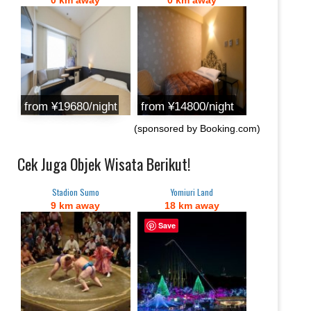
from ¥19680/night
from ¥14800/night
(sponsored by Booking.com)
Cek Juga Objek Wisata Berikut!
Stadion Sumo
Yomiuri Land
9 km away
18 km away
Save