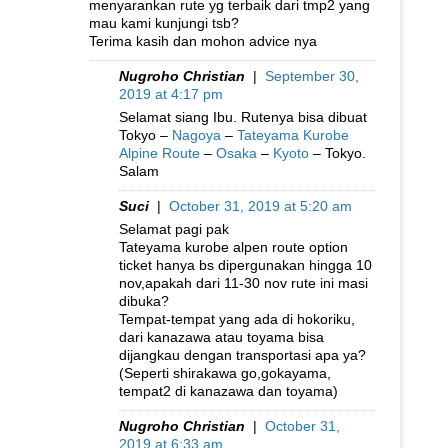
menyarankan rute yg terbaik dari tmp2 yang
mau kami kunjungi tsb?
Terima kasih dan mohon advice nya
Nugroho Christian
|
September 30,
2019 at 4:17 pm
Selamat siang Ibu. Rutenya bisa dibuat
Tokyo –
Nagoya
–
Tateyama Kurobe
Alpine Route
–
Osaka
–
Kyoto
– Tokyo.
Salam
Suci
|
October 31, 2019 at 5:20 am
Selamat pagi pak
Tateyama kurobe alpen route option
ticket hanya bs dipergunakan hingga 10
nov,apakah dari 11-30 nov rute ini masi
dibuka?
Tempat-tempat yang ada di hokoriku,
dari kanazawa atau toyama bisa
dijangkau dengan transportasi apa ya?
(Seperti shirakawa go,gokayama,
tempat2 di kanazawa dan toyama)
Nugroho Christian
|
October 31,
2019 at 6:33 am