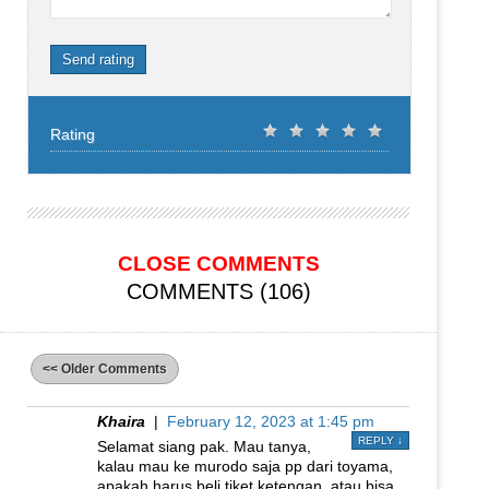
Send rating
Rating
CLOSE COMMENTS
COMMENTS (106)
<< Older Comments
Khaira
|
February 12, 2023 at 1:45 pm
REPLY
↓
Selamat siang pak. Mau tanya,
kalau mau ke murodo saja pp dari toyama,
apakah harus beli tiket ketengan, atau bisa