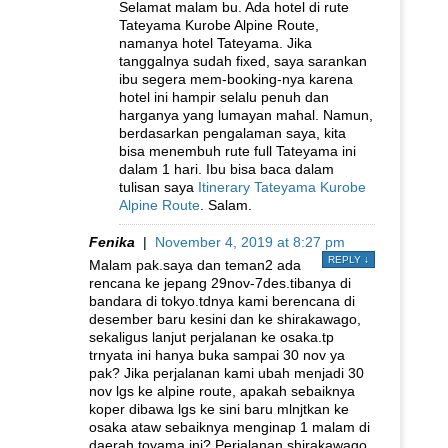
Selamat malam bu. Ada hotel di rute
Tateyama Kurobe Alpine Route,
namanya hotel Tateyama. Jika
tanggalnya sudah fixed, saya sarankan
ibu segera mem-booking-nya karena
hotel ini hampir selalu penuh dan
harganya yang lumayan mahal. Namun,
berdasarkan pengalaman saya, kita
bisa menembuh rute full Tateyama ini
dalam 1 hari. Ibu bisa baca dalam
tulisan saya
Itinerary Tateyama Kurobe
Alpine Route
. Salam.
Fenika
|
November 4, 2019 at 8:27 pm
REPLY
↓
Malam pak.saya dan teman2 ada
rencana ke jepang 29nov-7des.tibanya di
bandara di tokyo.tdnya kami berencana di
desember baru kesini dan ke shirakawago,
sekaligus lanjut perjalanan ke osaka.tp
trnyata ini hanya buka sampai 30 nov ya
pak? Jika perjalanan kami ubah menjadi 30
nov lgs ke alpine route, apakah sebaiknya
koper dibawa lgs ke sini baru mlnjtkan ke
osaka ataw sebaiknya menginap 1 malam di
daerah toyama ini? Perjalanan shirakawago