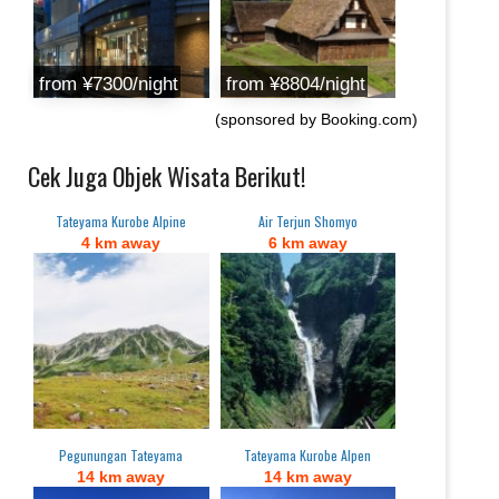
from ¥7300/night
from ¥8804/night
(sponsored by Booking.com)
Cek Juga Objek Wisata Berikut!
Tateyama Kurobe Alpine
Air Terjun Shomyo
4 km away
6 km away
Pegunungan Tateyama
Tateyama Kurobe Alpen
14 km away
14 km away