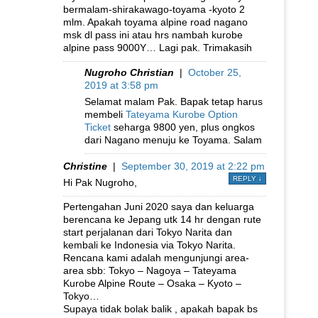
bermalam-shirakawago-toyama -kyoto 2
mlm. Apakah toyama alpine road nagano
msk dl pass ini atau hrs nambah kurobe
alpine pass 9000Y… Lagi pak. Trimakasih
Nugroho Christian
|
October 25,
2019 at 3:58 pm
Selamat malam Pak. Bapak tetap harus
membeli
Tateyama Kurobe Option
Ticket
seharga 9800 yen, plus ongkos
dari Nagano menuju ke Toyama. Salam
Christine
|
September 30, 2019 at 2:22 pm
REPLY
↓
Hi Pak Nugroho,
Pertengahan Juni 2020 saya dan keluarga
berencana ke Jepang utk 14 hr dengan rute
start perjalanan dari Tokyo Narita dan
kembali ke Indonesia via Tokyo Narita.
Rencana kami adalah mengunjungi area-
area sbb: Tokyo – Nagoya – Tateyama
Kurobe Alpine Route – Osaka – Kyoto –
Tokyo…
Supaya tidak bolak balik , apakah bapak bs