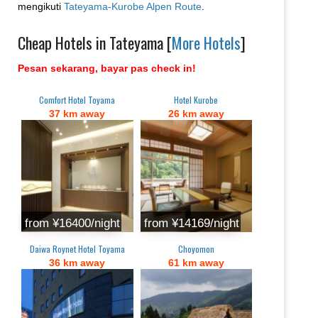
mengikuti
Tateyama-Kurobe Alpen Route
.
Cheap Hotels in Tateyama [
More Hotels
]
Pesan sekarang, bayar pas check in!
Comfort Hotel Toyama
Hotel Kurobe
37 km away
26 km away
from ¥16400/night
from ¥14169/night
Daiwa Roynet Hotel Toyama
Choyomon
36 km away
61 km away