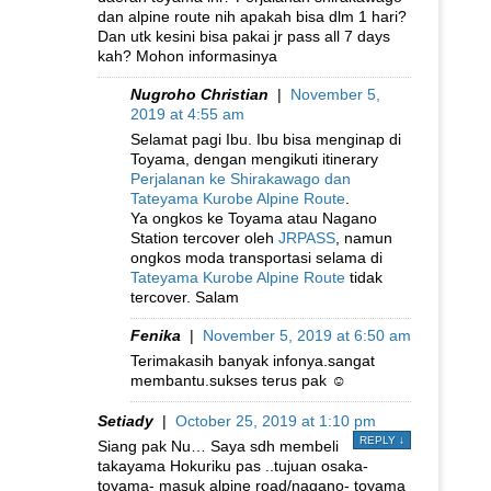
dan alpine route nih apakah bisa dlm 1 hari?
Dan utk kesini bisa pakai jr pass all 7 days
kah? Mohon informasinya
Nugroho Christian
|
November 5,
2019 at 4:55 am
Selamat pagi Ibu. Ibu bisa menginap di
Toyama, dengan mengikuti itinerary
Perjalanan ke Shirakawago dan
Tateyama Kurobe Alpine Route
.
Ya ongkos ke Toyama atau Nagano
Station tercover oleh
JRPASS
, namun
ongkos moda transportasi selama di
Tateyama Kurobe Alpine Route
tidak
tercover. Salam
Fenika
|
November 5, 2019 at 6:50 am
Terimakasih banyak infonya.sangat
membantu.sukses terus pak ☺️
Setiady
|
October 25, 2019 at 1:10 pm
REPLY
↓
Siang pak Nu… Saya sdh membeli
takayama Hokuriku pas ..tujuan osaka-
toyama- masuk alpine road/nagano- toyama