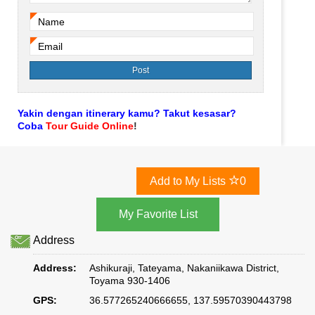
Name
*
Email
*
Yakin dengan itinerary kamu? Takut kesasar?
Coba
Tour Guide Online
!
Add to My Lists
0
Address
Address:
Ashikuraji, Tateyama, Nakaniikawa District,
Toyama 930-1406
GPS:
36.577265240666655, 137.59570390443798