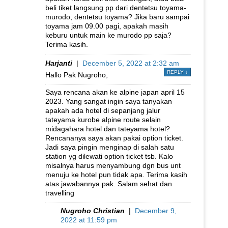
beli tiket langsung pp dari dentetsu toyama-
murodo, dentetsu toyama? Jika baru sampai
toyama jam 09.00 pagi, apakah masih
keburu untuk main ke murodo pp saja?
Terima kasih.
Harjanti
|
December 5, 2022 at 2:32 am
REPLY
↓
Hallo Pak Nugroho,
Saya rencana akan ke alpine japan april 15
2023. Yang sangat ingin saya tanyakan
apakah ada hotel di sepanjang jalur
tateyama kurobe alpine route selain
midagahara hotel dan tateyama hotel?
Rencananya saya akan pakai option ticket.
Jadi saya pingin menginap di salah satu
station yg dilewati option ticket tsb. Kalo
misalnya harus menyambung dgn bus unt
menuju ke hotel pun tidak apa. Terima kasih
atas jawabannya pak. Salam sehat dan
travelling
Nugroho Christian
|
December 9,
2022 at 11:59 pm