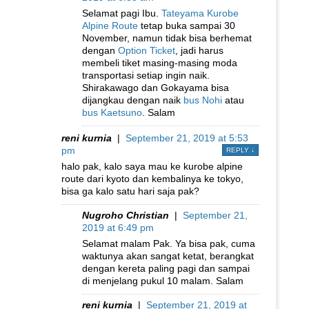
Selamat pagi Ibu.
Tateyama Kurobe
Alpine Route
tetap buka sampai 30
November, namun tidak bisa berhemat
dengan
Option Ticket
, jadi harus
membeli tiket masing-masing moda
transportasi setiap ingin naik.
Shirakawago dan Gokayama bisa
dijangkau dengan naik
bus Nohi
atau
bus Kaetsuno
. Salam
reni kurnia
|
September 21, 2019 at 5:53
pm
REPLY
↓
halo pak, kalo saya mau ke kurobe alpine
route dari kyoto dan kembalinya ke tokyo,
bisa ga kalo satu hari saja pak?
Nugroho Christian
|
September 21,
2019 at 6:49 pm
Selamat malam Pak. Ya bisa pak, cuma
waktunya akan sangat ketat, berangkat
dengan kereta paling pagi dan sampai
di menjelang pukul 10 malam. Salam
reni kurnia
|
September 21, 2019 at