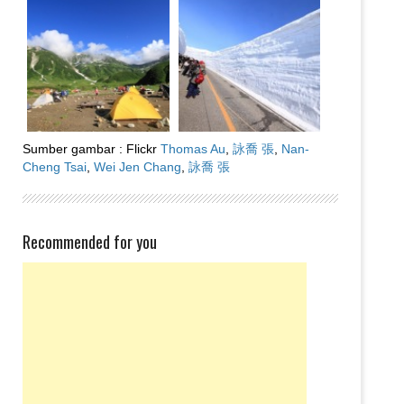
Sumber gambar : Flickr
Thomas Au
,
詠喬 張
,
Nan-
Cheng Tsai
,
Wei Jen Chang
,
詠喬 張
Recommended for you