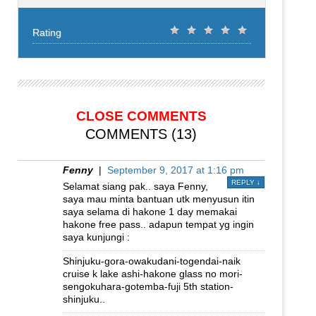
Rating
CLOSE COMMENTS
COMMENTS (13)
Fenny
|
September 9, 2017 at 1:16 pm
REPLY
↓
Selamat siang pak.. saya Fenny,
saya mau minta bantuan utk menyusun itin
saya selama di hakone 1 day memakai
hakone free pass.. adapun tempat yg ingin
saya kunjungi :
Shinjuku-gora-owakudani-togendai-naik
cruise k lake ashi-hakone glass no mori-
sengokuhara-gotemba-fuji 5th station-
shinjuku..