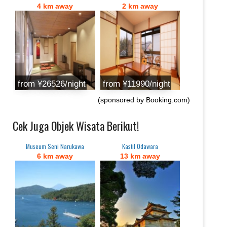
4 km away
2 km away
from ¥26526/night
from ¥11990/night
(sponsored by Booking.com)
Cek Juga Objek Wisata Berikut!
Museum Seni Narukawa
Kastil Odawara
6 km away
13 km away