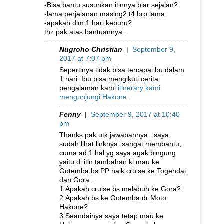
-Bisa bantu susunkan itinnya biar sejalan?
-lama perjalanan masing2 t4 brp lama.
-apakah dlm 1 hari keburu?
thz pak atas bantuannya..
Nugroho Christian
|
September 9,
2017 at 7:07 pm
Sepertinya tidak bisa tercapai bu dalam
1 hari. Ibu bisa mengikuti cerita
pengalaman kami
itinerary kami
mengunjungi Hakone
.
Fenny
|
September 9, 2017 at 10:40
pm
Thanks pak utk jawabannya.. saya
sudah lihat linknya, sangat membantu,
cuma ad 1 hal yg saya agak bingung
yaitu di itin tambahan kl mau ke
Gotemba bs PP naik cruise ke Togendai
dan Gora..
1.Apakah cruise bs melabuh ke Gora?
2.Apakah bs ke Gotemba dr Moto
Hakone?
3.Seandainya saya tetap mau ke