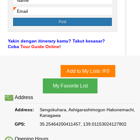
Name
*
Email
*
Yakin dengan itinerary kamu? Takut kesasar?
Coba
Tour Guide Online
!
Add to My Lists
0
Address
Address:
Sengokuhara, Ashigarashimogun Hakonemachi,
Kanagawa
GPS:
35.25464200411457, 139.01153024127802
Opening Hours