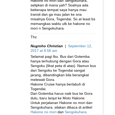
Hakone no mori dan Sengokuhara,
selipkan di mana yah? Soalnya ada
beberapa tempat saya hanya mau
transit dan ga mau jalan ke sna
misalnya Gora, Togendai. So at least bs
memangkas waktu utk ke hakone no
mori n Sengokuhara.
Thz
Nugroho Christian
|
September 12,
2017 at 8:56 am
Selamat pagi Ibu. Bus dari Gotemba
hanya terhubung dengan Gora atau
Sengoku (lihat peta di atas). Namun bus
dari Sengoku ke Togendai sangat
jarang, dibandingkan bila berangkat
melewati Gora.
Hakone Cruise hanya berlabuh di
Togendai.
Dari Gotemba harus naik bus ke Gora
dulu, baru lanjut ke Moto Hakone.
Untuk perjalanan Hakone no mori dan
Sengokuhara, silakan dibaca di artikel
Hakone no mori
dan
Sengokuhara
.