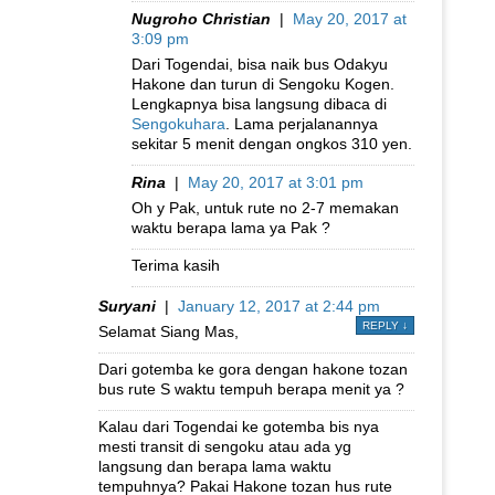
Nugroho Christian
|
May 20, 2017 at
3:09 pm
Dari Togendai, bisa naik bus Odakyu
Hakone dan turun di Sengoku Kogen.
Lengkapnya bisa langsung dibaca di
Sengokuhara
. Lama perjalanannya
sekitar 5 menit dengan ongkos 310 yen.
Rina
|
May 20, 2017 at 3:01 pm
Oh y Pak, untuk rute no 2-7 memakan
waktu berapa lama ya Pak ?
Terima kasih
Suryani
|
January 12, 2017 at 2:44 pm
REPLY
↓
Selamat Siang Mas,
Dari gotemba ke gora dengan hakone tozan
bus rute S waktu tempuh berapa menit ya ?
Kalau dari Togendai ke gotemba bis nya
mesti transit di sengoku atau ada yg
langsung dan berapa lama waktu
tempuhnya? Pakai Hakone tozan hus rute